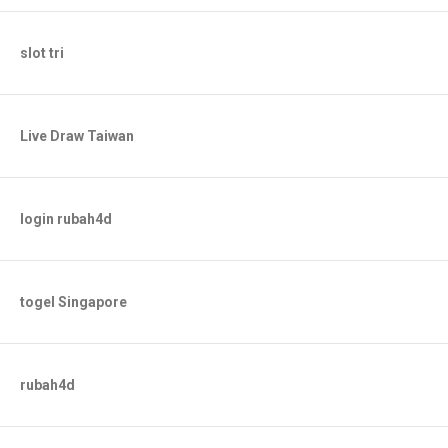
slot tri
Live Draw Taiwan
login rubah4d
togel Singapore
rubah4d