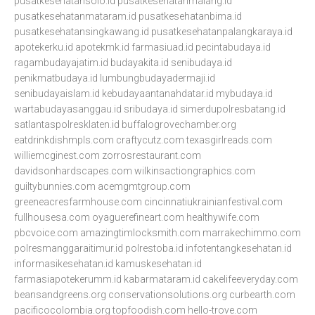
pusatkesehatansolo.id
pusatkesehatanmalang.id
pusatkesehatanmataram.id
pusatkesehatanbima.id
pusatkesehatansingkawang.id
pusatkesehatanpalangkaraya.id
apotekerku.id
apotekmk.id
farmasiuad.id
pecintabudaya.id
ragambudayajatim.id
budayakita.id
senibudaya.id
penikmatbudaya.id
lumbungbudayadermaji.id
senibudayaislam.id
kebudayaantanahdatar.id
mybudaya.id
wartabudayasanggau.id
sribudaya.id
simerdupolresbatang.id
satlantaspolresklaten.id
buffalogrovechamber.org
eatdrinkdishmpls.com
craftycutz.com
texasgirlreads.com
williemcginest.com
zorrosrestaurant.com
davidsonhardscapes.com
wilkinsactiongraphics.com
guiltybunnies.com
acemgmtgroup.com
greeneacresfarmhouse.com
cincinnatiukrainianfestival.com
fullhousesa.com
oyaguerefineart.com
healthywife.com
pbcvoice.com
amazingtimlocksmith.com
marrakechimmo.com
polresmanggaraitimur.id
polrestoba.id
infotentangkesehatan.id
informasikesehatan.id
kamuskesehatan.id
farmasiapotekerumm.id
kabarmataram.id
cakelifeeveryday.com
beansandgreens.org
conservationsolutions.org
curbearth.com
pacificocolombia.org
topfoodish.com
hello-trove.com