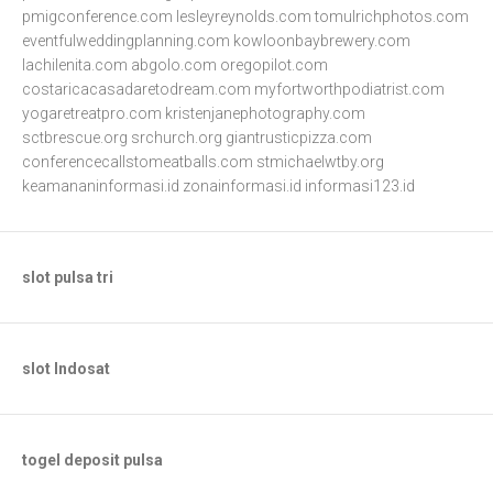
pmigconference.com
lesleyreynolds.com
tomulrichphotos.com
eventfulweddingplanning.com
kowloonbaybrewery.com
lachilenita.com
abgolo.com
oregopilot.com
costaricacasadaretodream.com
myfortworthpodiatrist.com
yogaretreatpro.com
kristenjanephotography.com
sctbrescue.org
srchurch.org
giantrusticpizza.com
conferencecallstomeatballs.com
stmichaelwtby.org
keamananinformasi.id
zonainformasi.id
informasi123.id
slot pulsa tri
slot Indosat
togel deposit pulsa