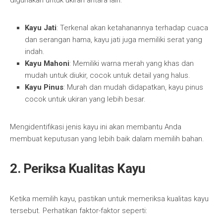
digunakan untuk ukiran antara lain:
Kayu Jati
: Terkenal akan ketahanannya terhadap cuaca
dan serangan hama, kayu jati juga memiliki serat yang
indah.
Kayu Mahoni
: Memiliki warna merah yang khas dan
mudah untuk diukir, cocok untuk detail yang halus.
Kayu Pinus
: Murah dan mudah didapatkan, kayu pinus
cocok untuk ukiran yang lebih besar.
Mengidentifikasi jenis kayu ini akan membantu Anda
membuat keputusan yang lebih baik dalam memilih bahan.
2. Periksa Kualitas Kayu
Ketika memilih kayu, pastikan untuk memeriksa kualitas kayu
tersebut. Perhatikan faktor-faktor seperti: