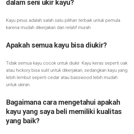
dalam seni ukir kayu?
Kayu pinus adalah salah satu pilihan terbaik untuk pemula
karena mudah dikerjakan dan relatif murah.
Apakah semua kayu bisa diukir?
Tidak semua kayu cocok untuk diukir. Kayu keras seperti oak
atau hickory bisa sulit untuk dikerjakan, sedangkan kayu yang
lebih lembut seperti cedar atau basswood lebih mudah
untuk ukiran.
Bagaimana cara mengetahui apakah
kayu yang saya beli memiliki kualitas
yang baik?