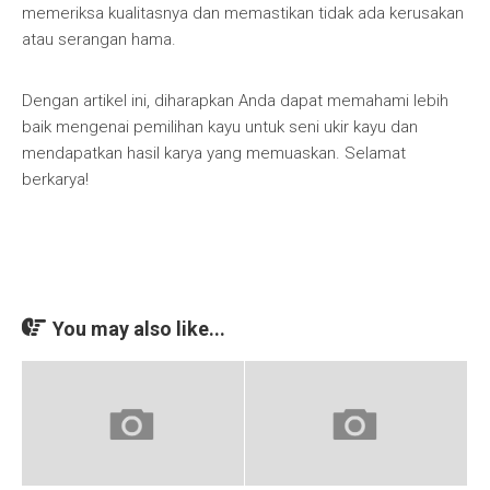
memeriksa kualitasnya dan memastikan tidak ada kerusakan
atau serangan hama.
Dengan artikel ini, diharapkan Anda dapat memahami lebih
baik mengenai pemilihan kayu untuk seni ukir kayu dan
mendapatkan hasil karya yang memuaskan. Selamat
berkarya!
You may also like...