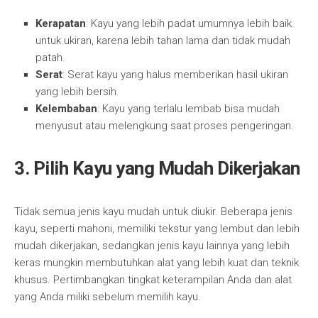
Kerapatan
: Kayu yang lebih padat umumnya lebih baik
untuk ukiran, karena lebih tahan lama dan tidak mudah
patah.
Serat
: Serat kayu yang halus memberikan hasil ukiran
yang lebih bersih.
Kelembaban
: Kayu yang terlalu lembab bisa mudah
menyusut atau melengkung saat proses pengeringan.
3. Pilih Kayu yang Mudah Dikerjakan
Tidak semua jenis kayu mudah untuk diukir. Beberapa jenis
kayu, seperti mahoni, memiliki tekstur yang lembut dan lebih
mudah dikerjakan, sedangkan jenis kayu lainnya yang lebih
keras mungkin membutuhkan alat yang lebih kuat dan teknik
khusus. Pertimbangkan tingkat keterampilan Anda dan alat
yang Anda miliki sebelum memilih kayu.