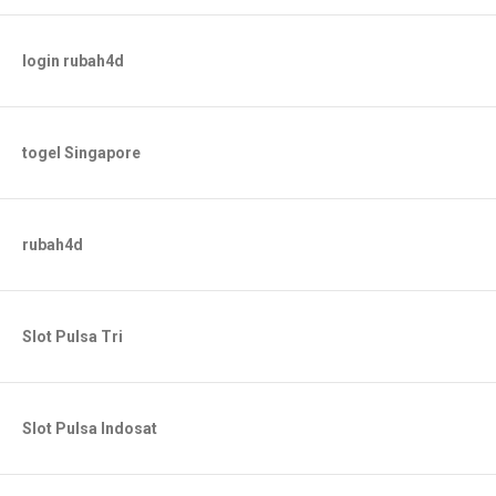
login rubah4d
togel Singapore
rubah4d
Slot Pulsa Tri
Slot Pulsa Indosat