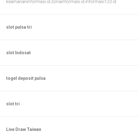
keamananinformasi.id
zonainformasi.id
informasi123.id
slot pulsa tri
slot Indosat
togel deposit pulsa
slot tri
Live Draw Taiwan