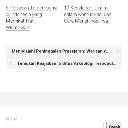
5 Petilasan Tersembunyi
10 Kesalahan Umum
di Indonesia yang
dalam Komunikasi dan
Memikat Hati
Cara Menghindarinya
Wisatawan
Menjelajahi Peninggalan Prasejarah: Warisan yang Tak Terlupakan
Temukan Keajaiban: 5 Situs Arkeologi Terpopuler di Indonesia
Search
Search