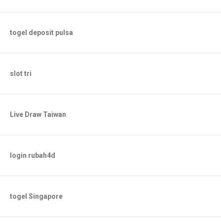
togel deposit pulsa
slot tri
Live Draw Taiwan
login rubah4d
togel Singapore