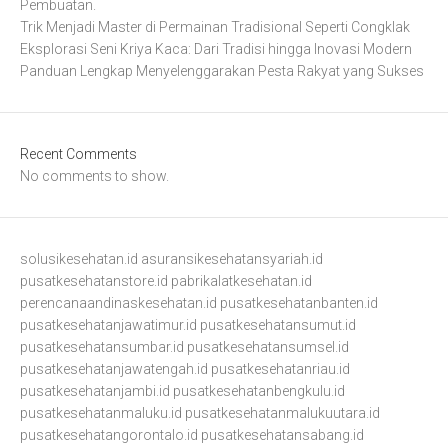
Pembuatan.
Trik Menjadi Master di Permainan Tradisional Seperti Congklak
Eksplorasi Seni Kriya Kaca: Dari Tradisi hingga Inovasi Modern
Panduan Lengkap Menyelenggarakan Pesta Rakyat yang Sukses
Recent Comments
No comments to show.
solusikesehatan.id
asuransikesehatansyariah.id
pusatkesehatanstore.id
pabrikalatkesehatan.id
perencanaandinaskesehatan.id
pusatkesehatanbanten.id
pusatkesehatanjawatimur.id
pusatkesehatansumut.id
pusatkesehatansumbar.id
pusatkesehatansumsel.id
pusatkesehatanjawatengah.id
pusatkesehatanriau.id
pusatkesehatanjambi.id
pusatkesehatanbengkulu.id
pusatkesehatanmaluku.id
pusatkesehatanmalukuutara.id
pusatkesehatangorontalo.id
pusatkesehatansabang.id