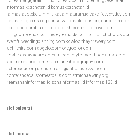
polresmanggaraitimur.id
polrestoba.id
infotentangkesehatan.id
informasikesehatan.id
kamuskesehatan.id
farmasiapotekerumm.id
kabarmataram.id
cakelifeeveryday.com
beansandgreens.org
conservationsolutions.org
curbearth.com
pacificocolombia.org
topfoodish.com
hello-trove.com
pmigconference.com
lesleyreynolds.com
tomulrichphotos.com
eventfulweddingplanning.com
kowloonbaybrewery.com
lachilenita.com
abgolo.com
oregopilot.com
costaricacasadaretodream.com
myfortworthpodiatrist.com
yogaretreatpro.com
kristenjanephotography.com
sctbrescue.org
srchurch.org
giantrusticpizza.com
conferencecallstomeatballs.com
stmichaelwtby.org
keamananinformasi.id
zonainformasi.id
informasi123.id
slot pulsa tri
slot Indosat