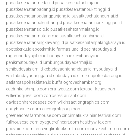
pusatkesehatanmedan.id
pusatkesehatanbinjai.id
pusatkesehatanpadang.id
pusatkesehatanbukittinggi.id
pusatkesehatanpadangpanjang.id
pusatkesehatandumai.id
pusatkesehatanpalembang.id
pusatkesehatanlubuklinggau.id
pusatkesehatansolo.id
pusatkesehatanmalang.id
pusatkesehatanmataram.id
pusatkesehatanbima.id
pusatkesehatansingkawang.id
pusatkesehatanpalangkaraya.id
apotekerku.id
apotekmk.id
farmasiuad.id
pecintabudaya.id
ragambudayajatim.id
budayakita.id
senibudaya.id
penikmatbudaya.id
lumbungbudayadermaji.id
senibudayaislam.id
kebudayaantanahdatar.id
mybudaya.id
wartabudayasanggau.id
sribudaya.id
simerdupolresbatang.id
satlantaspolresklaten.id
buffalogrovechamber.org
eatdrinkdishmpls.com
craftycutz.com
texasgirlreads.com
williemcginest.com
zorrosrestaurant.com
davidsonhardscapes.com
wilkinsactiongraphics.com
guiltybunnies.com
acemgmtgroup.com
greeneacresfarmhouse.com
cincinnatiukrainianfestival.com
fullhousesa.com
oyaguerefineart.com
healthywife.com
pbcvoice.com
amazingtimlocksmith.com
marrakechimmo.com