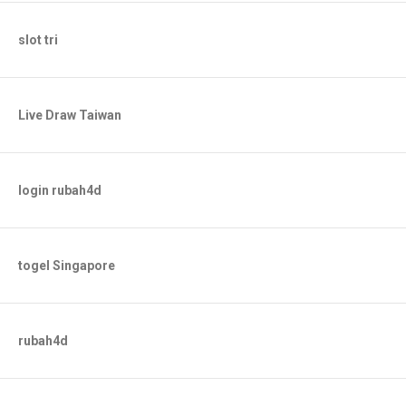
slot tri
Live Draw Taiwan
login rubah4d
togel Singapore
rubah4d