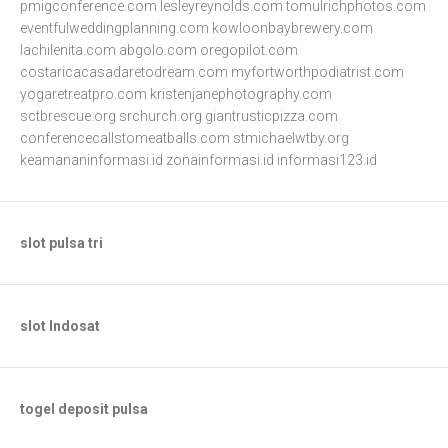
pmigconference.com
lesleyreynolds.com
tomulrichphotos.com
eventfulweddingplanning.com
kowloonbaybrewery.com
lachilenita.com
abgolo.com
oregopilot.com
costaricacasadaretodream.com
myfortworthpodiatrist.com
yogaretreatpro.com
kristenjanephotography.com
sctbrescue.org
srchurch.org
giantrusticpizza.com
conferencecallstomeatballs.com
stmichaelwtby.org
keamananinformasi.id
zonainformasi.id
informasi123.id
slot pulsa tri
slot Indosat
togel deposit pulsa