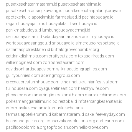
pusatkesehatanmataram.id
pusatkesehatanbima.id
pusatkesehatansingkawang.id
pusatkesehatanpalangkaraya.id
apotekerku.id
apotekmk.id
farmasiuad.id
pecintabudaya.id
ragambudayajatim.id
budayakita.id
senibudaya.id
penikmatbudaya.id
lumbungbudayadermaji.id
senibudayaislam.id
kebudayaantanahdatar.id
mybudaya.id
wartabudayasanggau.id
sribudaya.id
simerdupolresbatang.id
satlantaspolresklaten.id
buffalogrovechamber.org
eatdrinkdishmpls.com
craftycutz.com
texasgirlreads.com
williemcginest.com
zorrosrestaurant.com
davidsonhardscapes.com
wilkinsactiongraphics.com
guiltybunnies.com
acemgmtgroup.com
greeneacresfarmhouse.com
cincinnatiukrainianfestival.com
fullhousesa.com
oyaguerefineart.com
healthywife.com
pbcvoice.com
amazingtimlocksmith.com
marrakechimmo.com
polresmanggaraitimur.id
polrestoba.id
infotentangkesehatan.id
informasikesehatan.id
kamuskesehatan.id
farmasiapotekerumm.id
kabarmataram.id
cakelifeeveryday.com
beansandgreens.org
conservationsolutions.org
curbearth.com
pacificocolombia.org
topfoodish.com
hello-trove.com