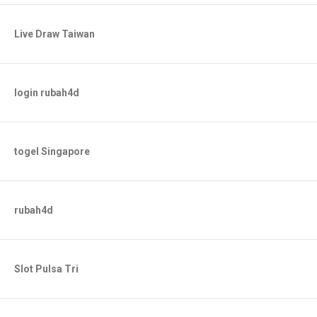
Live Draw Taiwan
login rubah4d
togel Singapore
rubah4d
Slot Pulsa Tri