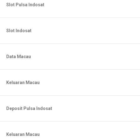
Slot Pulsa Indosat
Slot Indosat
Data Macau
Keluaran Macau
Deposit Pulsa Indosat
Keluaran Macau