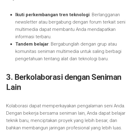
Ikuti perkembangan tren teknologi
: Berlangganan
newsletter atau bergabung dengan forum terkait seni
multimedia dapat membantu Anda mendapatkan
informasi terbaru.
Tandem belajar
: Bergabunglah dengan grup atau
komunitas seniman multimedia untuk saling berbagi
pengetahuan tentang alat dan teknologi baru.
3. Berkolaborasi dengan Seniman
Lain
Kolaborasi dapat memperkayakan pengalaman seni Anda.
Dengan bekerja bersama seniman lain, Anda dapat belajar
teknik baru, menciptakan proyek yang lebih besar, dan
bahkan membangun jaringan profesional yang lebih luas.