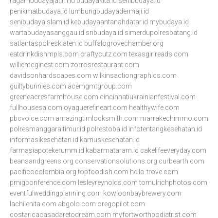
ragambudayajatim.id
budayakita.id
senibudaya.id
penikmatbudaya.id
lumbungbudayadermaji.id
senibudayaislam.id
kebudayaantanahdatar.id
mybudaya.id
wartabudayasanggau.id
sribudaya.id
simerdupolresbatang.id
satlantaspolresklaten.id
buffalogrovechamber.org
eatdrinkdishmpls.com
craftycutz.com
texasgirlreads.com
williemcginest.com
zorrosrestaurant.com
davidsonhardscapes.com
wilkinsactiongraphics.com
guiltybunnies.com
acemgmtgroup.com
greeneacresfarmhouse.com
cincinnatiukrainianfestival.com
fullhousesa.com
oyaguerefineart.com
healthywife.com
pbcvoice.com
amazingtimlocksmith.com
marrakechimmo.com
polresmanggaraitimur.id
polrestoba.id
infotentangkesehatan.id
informasikesehatan.id
kamuskesehatan.id
farmasiapotekerumm.id
kabarmataram.id
cakelifeeveryday.com
beansandgreens.org
conservationsolutions.org
curbearth.com
pacificocolombia.org
topfoodish.com
hello-trove.com
pmigconference.com
lesleyreynolds.com
tomulrichphotos.com
eventfulweddingplanning.com
kowloonbaybrewery.com
lachilenita.com
abgolo.com
oregopilot.com
costaricacasadaretodream.com
myfortworthpodiatrist.com