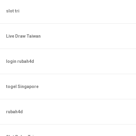
slot tri
Live Draw Taiwan
login rubah4d
togel Singapore
rubah4d