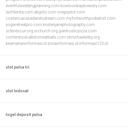
eventfulweddingplanning.com
kowloonbaybrewery.com
lachilenita.com
abgolo.com
oregopilot.com
costaricacasadaretodream.com
myfortworthpodiatrist.com
yogaretreatpro.com
kristenjanephotography.com
sctbrescue.org
srchurch.org
giantrusticpizza.com
conferencecallstomeatballs.com
stmichaelwtby.org
keamananinformasi.id
zonainformasi.id
informasi123.id
slot pulsa tri
slot Indosat
togel deposit pulsa