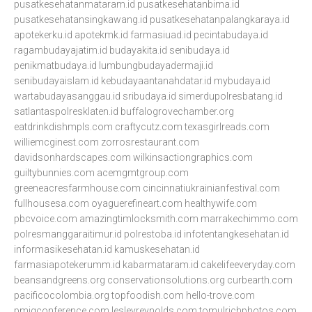
pusatkesehatanmataram.id
pusatkesehatanbima.id
pusatkesehatansingkawang.id
pusatkesehatanpalangkaraya.id
apotekerku.id
apotekmk.id
farmasiuad.id
pecintabudaya.id
ragambudayajatim.id
budayakita.id
senibudaya.id
penikmatbudaya.id
lumbungbudayadermaji.id
senibudayaislam.id
kebudayaantanahdatar.id
mybudaya.id
wartabudayasanggau.id
sribudaya.id
simerdupolresbatang.id
satlantaspolresklaten.id
buffalogrovechamber.org
eatdrinkdishmpls.com
craftycutz.com
texasgirlreads.com
williemcginest.com
zorrosrestaurant.com
davidsonhardscapes.com
wilkinsactiongraphics.com
guiltybunnies.com
acemgmtgroup.com
greeneacresfarmhouse.com
cincinnatiukrainianfestival.com
fullhousesa.com
oyaguerefineart.com
healthywife.com
pbcvoice.com
amazingtimlocksmith.com
marrakechimmo.com
polresmanggaraitimur.id
polrestoba.id
infotentangkesehatan.id
informasikesehatan.id
kamuskesehatan.id
farmasiapotekerumm.id
kabarmataram.id
cakelifeeveryday.com
beansandgreens.org
conservationsolutions.org
curbearth.com
pacificocolombia.org
topfoodish.com
hello-trove.com
pmigconference.com
lesleyreynolds.com
tomulrichphotos.com