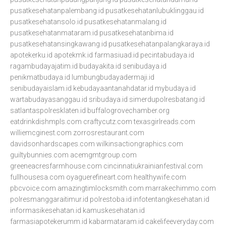
pusatkesehatanpalembang.id
pusatkesehatanlubuklinggau.id
pusatkesehatansolo.id
pusatkesehatanmalang.id
pusatkesehatanmataram.id
pusatkesehatanbima.id
pusatkesehatansingkawang.id
pusatkesehatanpalangkaraya.id
apotekerku.id
apotekmk.id
farmasiuad.id
pecintabudaya.id
ragambudayajatim.id
budayakita.id
senibudaya.id
penikmatbudaya.id
lumbungbudayadermaji.id
senibudayaislam.id
kebudayaantanahdatar.id
mybudaya.id
wartabudayasanggau.id
sribudaya.id
simerdupolresbatang.id
satlantaspolresklaten.id
buffalogrovechamber.org
eatdrinkdishmpls.com
craftycutz.com
texasgirlreads.com
williemcginest.com
zorrosrestaurant.com
davidsonhardscapes.com
wilkinsactiongraphics.com
guiltybunnies.com
acemgmtgroup.com
greeneacresfarmhouse.com
cincinnatiukrainianfestival.com
fullhousesa.com
oyaguerefineart.com
healthywife.com
pbcvoice.com
amazingtimlocksmith.com
marrakechimmo.com
polresmanggaraitimur.id
polrestoba.id
infotentangkesehatan.id
informasikesehatan.id
kamuskesehatan.id
farmasiapotekerumm.id
kabarmataram.id
cakelifeeveryday.com