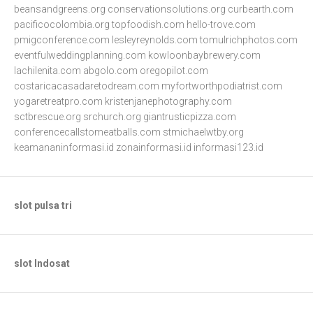
beansandgreens.org
conservationsolutions.org
curbearth.com
pacificocolombia.org
topfoodish.com
hello-trove.com
pmigconference.com
lesleyreynolds.com
tomulrichphotos.com
eventfulweddingplanning.com
kowloonbaybrewery.com
lachilenita.com
abgolo.com
oregopilot.com
costaricacasadaretodream.com
myfortworthpodiatrist.com
yogaretreatpro.com
kristenjanephotography.com
sctbrescue.org
srchurch.org
giantrusticpizza.com
conferencecallstomeatballs.com
stmichaelwtby.org
keamananinformasi.id
zonainformasi.id
informasi123.id
slot pulsa tri
slot Indosat