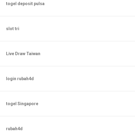
togel deposit pulsa
slot tri
Live Draw Taiwan
login rubah4d
togel Singapore
rubah4d