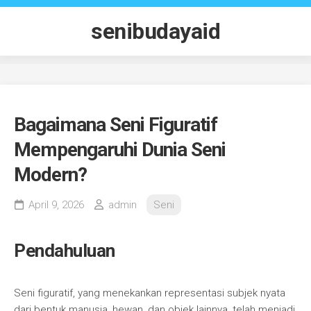
Skip
to
senibudayaid
content
Bagaimana Seni Figuratif
Mempengaruhi Dunia Seni
Modern?
April 9, 2026
admin
Seni
Pendahuluan
Seni figuratif, yang menekankan representasi subjek nyata
dari bentuk manusia, hewan, dan objek lainnya, telah menjadi