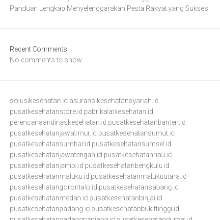
Panduan Lengkap Menyelenggarakan Pesta Rakyat yang Sukses
Recent Comments
No comments to show.
solusikesehatan.id
asuransikesehatansyariah.id
pusatkesehatanstore.id
pabrikalatkesehatan.id
perencanaandinaskesehatan.id
pusatkesehatanbanten.id
pusatkesehatanjawatimur.id
pusatkesehatansumut.id
pusatkesehatansumbar.id
pusatkesehatansumsel.id
pusatkesehatanjawatengah.id
pusatkesehatanriau.id
pusatkesehatanjambi.id
pusatkesehatanbengkulu.id
pusatkesehatanmaluku.id
pusatkesehatanmalukuutara.id
pusatkesehatangorontalo.id
pusatkesehatansabang.id
pusatkesehatanmedan.id
pusatkesehatanbinjai.id
pusatkesehatanpadang.id
pusatkesehatanbukittinggi.id
pusatkesehatanpadangpanjang.id
pusatkesehatandumai.id