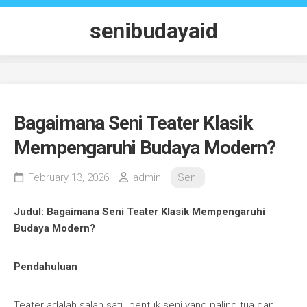
Skip
to
senibudayaid
content
Bagaimana Seni Teater Klasik
Mempengaruhi Budaya Modern?
February 13, 2026
admin
Seni
Judul: Bagaimana Seni Teater Klasik Mempengaruhi
Budaya Modern?
Pendahuluan
Teater adalah salah satu bentuk seni yang paling tua dan