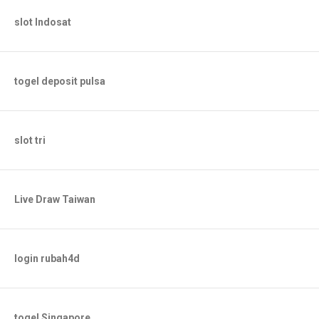
slot Indosat
togel deposit pulsa
slot tri
Live Draw Taiwan
login rubah4d
togel Singapore