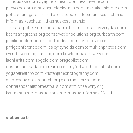
fullhousesa.com
oyaguerefineart.com
healthywife.com
pbcvoice.com
amazingtimlocksmith.com
marrakechimmo.com
polresmanggaraitimur.id
polrestoba.id
infotentangkesehatan.id
informasikesehatan.id
kamuskesehatan.id
farmasiapotekerumm.id
kabarmataram.id
cakelifeeveryday.com
beansandgreens.org
conservationsolutions.org
curbearth.com
pacificocolombia.org
topfoodish.com
hello-trove.com
pmigconference.com
lesleyreynolds.com
tomulrichphotos.com
eventfulweddingplanning.com
kowloonbaybrewery.com
lachilenita.com
abgolo.com
oregopilot.com
costaricacasadaretodream.com
myfortworthpodiatrist.com
yogaretreatpro.com
kristenjanephotography.com
sctbrescue.org
srchurch.org
giantrusticpizza.com
conferencecallstomeatballs.com
stmichaelwtby.org
keamananinformasi.id
zonainformasi.id
informasi123.id
slot pulsa tri