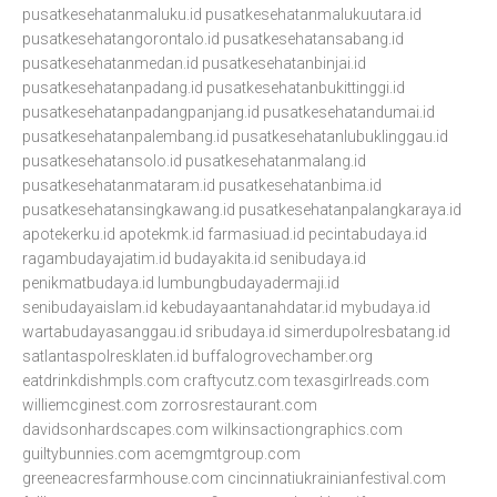
pusatkesehatanmaluku.id
pusatkesehatanmalukuutara.id
pusatkesehatangorontalo.id
pusatkesehatansabang.id
pusatkesehatanmedan.id
pusatkesehatanbinjai.id
pusatkesehatanpadang.id
pusatkesehatanbukittinggi.id
pusatkesehatanpadangpanjang.id
pusatkesehatandumai.id
pusatkesehatanpalembang.id
pusatkesehatanlubuklinggau.id
pusatkesehatansolo.id
pusatkesehatanmalang.id
pusatkesehatanmataram.id
pusatkesehatanbima.id
pusatkesehatansingkawang.id
pusatkesehatanpalangkaraya.id
apotekerku.id
apotekmk.id
farmasiuad.id
pecintabudaya.id
ragambudayajatim.id
budayakita.id
senibudaya.id
penikmatbudaya.id
lumbungbudayadermaji.id
senibudayaislam.id
kebudayaantanahdatar.id
mybudaya.id
wartabudayasanggau.id
sribudaya.id
simerdupolresbatang.id
satlantaspolresklaten.id
buffalogrovechamber.org
eatdrinkdishmpls.com
craftycutz.com
texasgirlreads.com
williemcginest.com
zorrosrestaurant.com
davidsonhardscapes.com
wilkinsactiongraphics.com
guiltybunnies.com
acemgmtgroup.com
greeneacresfarmhouse.com
cincinnatiukrainianfestival.com