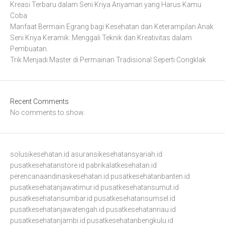
Kreasi Terbaru dalam Seni Kriya Anyaman yang Harus Kamu
Coba
Manfaat Bermain Egrang bagi Kesehatan dan Keterampilan Anak
Seni Kriya Keramik: Menggali Teknik dan Kreativitas dalam
Pembuatan.
Trik Menjadi Master di Permainan Tradisional Seperti Congklak
Recent Comments
No comments to show.
solusikesehatan.id
asuransikesehatansyariah.id
pusatkesehatanstore.id
pabrikalatkesehatan.id
perencanaandinaskesehatan.id
pusatkesehatanbanten.id
pusatkesehatanjawatimur.id
pusatkesehatansumut.id
pusatkesehatansumbar.id
pusatkesehatansumsel.id
pusatkesehatanjawatengah.id
pusatkesehatanriau.id
pusatkesehatanjambi.id
pusatkesehatanbengkulu.id