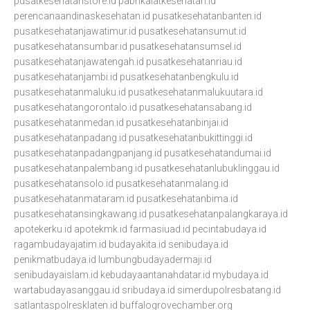
pusatkesehatanstore.id
pabrikalatkesehatan.id
perencanaandinaskesehatan.id
pusatkesehatanbanten.id
pusatkesehatanjawatimur.id
pusatkesehatansumut.id
pusatkesehatansumbar.id
pusatkesehatansumsel.id
pusatkesehatanjawatengah.id
pusatkesehatanriau.id
pusatkesehatanjambi.id
pusatkesehatanbengkulu.id
pusatkesehatanmaluku.id
pusatkesehatanmalukuutara.id
pusatkesehatangorontalo.id
pusatkesehatansabang.id
pusatkesehatanmedan.id
pusatkesehatanbinjai.id
pusatkesehatanpadang.id
pusatkesehatanbukittinggi.id
pusatkesehatanpadangpanjang.id
pusatkesehatandumai.id
pusatkesehatanpalembang.id
pusatkesehatanlubuklinggau.id
pusatkesehatansolo.id
pusatkesehatanmalang.id
pusatkesehatanmataram.id
pusatkesehatanbima.id
pusatkesehatansingkawang.id
pusatkesehatanpalangkaraya.id
apotekerku.id
apotekmk.id
farmasiuad.id
pecintabudaya.id
ragambudayajatim.id
budayakita.id
senibudaya.id
penikmatbudaya.id
lumbungbudayadermaji.id
senibudayaislam.id
kebudayaantanahdatar.id
mybudaya.id
wartabudayasanggau.id
sribudaya.id
simerdupolresbatang.id
satlantaspolresklaten.id
buffalogrovechamber.org