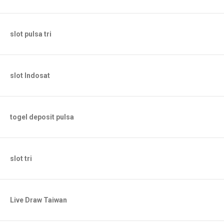
slot pulsa tri
slot Indosat
togel deposit pulsa
slot tri
Live Draw Taiwan