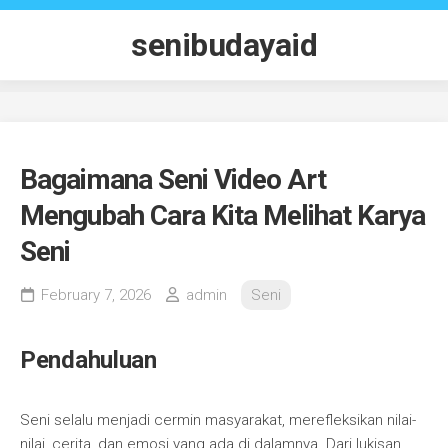
Skip
to
senibudayaid
content
Bagaimana Seni Video Art
Mengubah Cara Kita Melihat Karya
Seni
February 7, 2026
admin
Seni
Pendahuluan
Seni selalu menjadi cermin masyarakat, merefleksikan nilai-
nilai, cerita, dan emosi yang ada di dalamnya. Dari lukisan