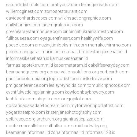
eatdrinkdishmpls.com
craftycutz.com
texasgirlreads.com
williemcginest.com
zorrosrestaurant.com
davidsonhardscapes.com
wilkinsactiongraphics.com
guiltybunnies.com
acemgmtgroup.com
greeneacresfarmhouse.com
cincinnatiukrainianfestival.com
fullhousesa.com
oyaguerefineart.com
healthywife.com
pbcvoice.com
amazingtimlocksmith.com
marrakechimmo.com
polresmanggaraitimur.id
polrestoba.id
infotentangkesehatan.id
informasikesehatan.id
kamuskesehatan.id
farmasiapotekerumm.id
kabarmataram.id
cakelifeeveryday.com
beansandgreens.org
conservationsolutions.org
curbearth.com
pacificocolombia.org
topfoodish.com
hello-trove.com
pmigconference.com
lesleyreynolds.com
tomulrichphotos.com
eventfulweddingplanning.com
kowloonbaybrewery.com
lachilenita.com
abgolo.com
oregopilot.com
costaricacasadaretodream.com
myfortworthpodiatrist.com
yogaretreatpro.com
kristenjanephotography.com
sctbrescue.org
srchurch.org
giantrusticpizza.com
conferencecallstomeatballs.com
stmichaelwtby.org
keamananinformasi.id
zonainformasi.id
informasi123.id