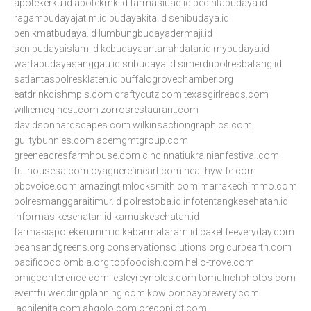
apotekerku.id
apotekmk.id
farmasiuad.id
pecintabudaya.id
ragambudayajatim.id
budayakita.id
senibudaya.id
penikmatbudaya.id
lumbungbudayadermaji.id
senibudayaislam.id
kebudayaantanahdatar.id
mybudaya.id
wartabudayasanggau.id
sribudaya.id
simerdupolresbatang.id
satlantaspolresklaten.id
buffalogrovechamber.org
eatdrinkdishmpls.com
craftycutz.com
texasgirlreads.com
williemcginest.com
zorrosrestaurant.com
davidsonhardscapes.com
wilkinsactiongraphics.com
guiltybunnies.com
acemgmtgroup.com
greeneacresfarmhouse.com
cincinnatiukrainianfestival.com
fullhousesa.com
oyaguerefineart.com
healthywife.com
pbcvoice.com
amazingtimlocksmith.com
marrakechimmo.com
polresmanggaraitimur.id
polrestoba.id
infotentangkesehatan.id
informasikesehatan.id
kamuskesehatan.id
farmasiapotekerumm.id
kabarmataram.id
cakelifeeveryday.com
beansandgreens.org
conservationsolutions.org
curbearth.com
pacificocolombia.org
topfoodish.com
hello-trove.com
pmigconference.com
lesleyreynolds.com
tomulrichphotos.com
eventfulweddingplanning.com
kowloonbaybrewery.com
lachilenita.com
abgolo.com
oregopilot.com