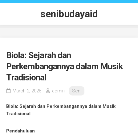
Skip
to
senibudayaid
content
Biola: Sejarah dan
Perkembangannya dalam Musik
Tradisional
March 2, 2026
admin
Seni
Biola: Sejarah dan Perkembangannya dalam Musik
Tradisional
Pendahuluan