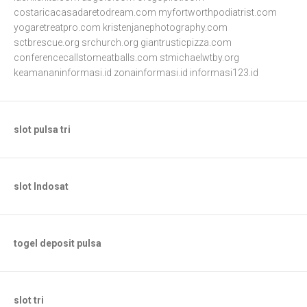
costaricacasadaretodream.com
myfortworthpodiatrist.com
yogaretreatpro.com
kristenjanephotography.com
sctbrescue.org
srchurch.org
giantrusticpizza.com
conferencecallstomeatballs.com
stmichaelwtby.org
keamananinformasi.id
zonainformasi.id
informasi123.id
slot pulsa tri
slot Indosat
togel deposit pulsa
slot tri