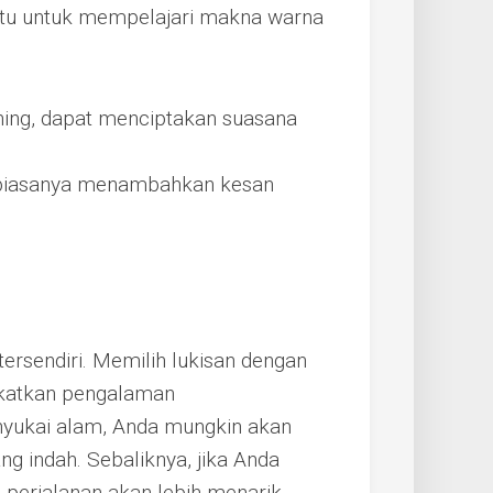
ktu untuk mempelajari makna warna
ning, dapat menciptakan suasana
u, biasanya menambahkan kesan
ersendiri. Memilih lukisan dengan
gkatkan pengalaman
nyukai alam, Anda mungkin akan
 indah. Sebaliknya, jika Anda
 perjalanan akan lebih menarik.