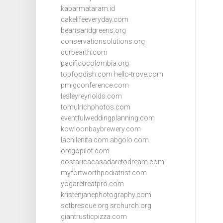
kabarmataram.id
cakelifeeveryday.com
beansandgreens.org
conservationsolutions.org
curbearth.com
pacificocolombia.org
topfoodish.com
hello-trove.com
pmigconference.com
lesleyreynolds.com
tomulrichphotos.com
eventfulweddingplanning.com
kowloonbaybrewery.com
lachilenita.com
abgolo.com
oregopilot.com
costaricacasadaretodream.com
myfortworthpodiatrist.com
yogaretreatpro.com
kristenjanephotography.com
sctbrescue.org
srchurch.org
giantrusticpizza.com