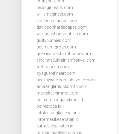
craftycutz.com
texasgirlreads.com
williemcginest.com
zorrosrestaurant.com
davidsonhardscapes.com
wilkinsactiongraphics.com
guiltybunnies.com
acemgmtgroup.com
greeneacresfarmhouse.com
cincinnatiukrainianfestival.com
fullhousesa.com
oyaguerefineart.com
healthywife.com
pbcvoice.com
amazingtimlocksmith.com
marrakechimmo.com
polresmanggaraitimur.id
polrestoba.id
infotentangkesehatan.id
informasikesehatan.id
kamuskesehatan.id
farmasiapotekerumm.id