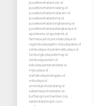
pusatkesehatansolo.id
pusatkesehatanmalang.id
pusatkesehatanmataram.id
pusatkesehatanbima.id
pusatkesehatansingkawang.id
pusatkesehatanpalangkaraya.id
apotekerku.id
apotekmk.id
farmasiuad.id
pecintabudaya.id
ragambudayajatim.id
budayakita.id
senibudaya.id
penikmatbudaya.id
lumbungbudayadermaji.id
senibudayaislam.id
kebudayaantanahdatar.id
mybudaya.id
wartabudayasanggau.id
sribudaya.id
simerdupolresbatang.id
satlantaspolresklaten.id
buffalogrovechamber.org
eatdrinkdishmpls.com