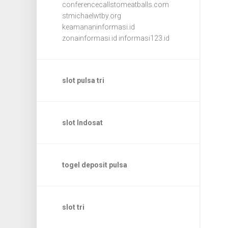
conferencecallstomeatballs.com
stmichaelwtby.org
keamananinformasi.id
zonainformasi.id
informasi123.id
slot pulsa tri
slot Indosat
togel deposit pulsa
slot tri