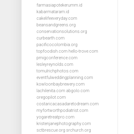
farmasiapotekerumm.id
kabarmataram.id
cakelifeeveryday.com
beansandgreens.org
conservationsolutions.org
curbearth.com
pacificocolombia.org
topfoodish.com
hello-trove.com
pmigconference.com
lesleyreynolds.com
tomulrichphotos.com
eventfulweddingplanning.com
kowloonbaybrewery.com
lachilenita.com
abgolo.com
oregopilot.com
costaricacasadaretodream.com
myfortworthpodiatrist.com
yogaretreatpro.com
kristenjanephotography.com
sctbrescue.org
srchurch.org