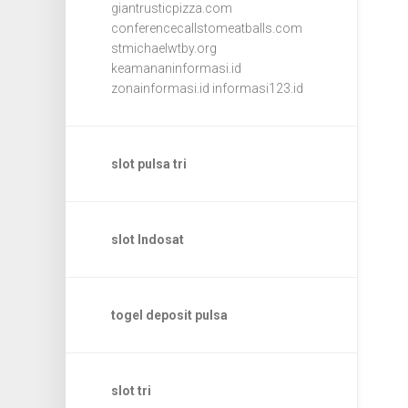
giantrusticpizza.com
conferencecallstomeatballs.com
stmichaelwtby.org
keamananinformasi.id
zonainformasi.id
informasi123.id
slot pulsa tri
slot Indosat
togel deposit pulsa
slot tri