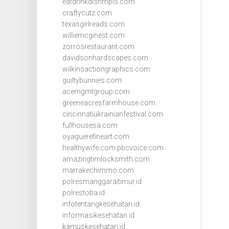
eatdrinkdishmpls.com
craftycutz.com
texasgirlreads.com
williemcginest.com
zorrosrestaurant.com
davidsonhardscapes.com
wilkinsactiongraphics.com
guiltybunnies.com
acemgmtgroup.com
greeneacresfarmhouse.com
cincinnatiukrainianfestival.com
fullhousesa.com
oyaguerefineart.com
healthywife.com
pbcvoice.com
amazingtimlocksmith.com
marrakechimmo.com
polresmanggaraitimur.id
polrestoba.id
infotentangkesehatan.id
informasikesehatan.id
kamuskesehatan.id