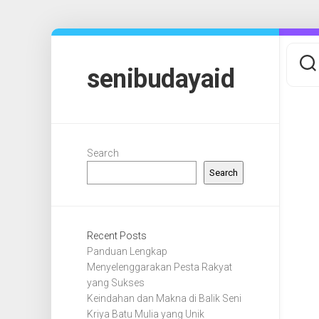
Skip
to
content
senibudayaid
Search
Search
Recent Posts
Panduan Lengkap
Menyelenggarakan Pesta Rakyat
yang Sukses
Keindahan dan Makna di Balik Seni
Kriya Batu Mulia yang Unik