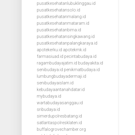
pusatkesehatanlubuklinggau.id
pusatkesehatansolo.id
pusatkesehatanmalang.id
pusatkesehatanmataram.id
pusatkesehatanbima.id
pusatkesehatansingkawang.id
pusatkesehatanpalangkaraya.id
apotekerku.id
apotekmk.id
farmasiuad.id
pecintabudaya.id
ragambudayajatim.id
budayakita.id
senibudaya.id
penikmatbudaya.id
lumbungbudayadermaji.id
senibudayaislam.id
kebudayaantanahdatar.id
mybudaya.id
wartabudayasanggau.id
sribudaya.id
simerdupolresbatang.id
satlantaspolresklaten.id
buffalogrovechamber.org