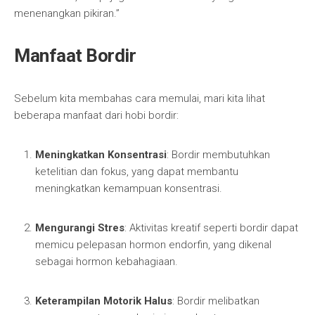
menenangkan pikiran.”
Manfaat Bordir
Sebelum kita membahas cara memulai, mari kita lihat
beberapa manfaat dari hobi bordir:
Meningkatkan Konsentrasi
: Bordir membutuhkan
ketelitian dan fokus, yang dapat membantu
meningkatkan kemampuan konsentrasi.
Mengurangi Stres
: Aktivitas kreatif seperti bordir dapat
memicu pelepasan hormon endorfin, yang dikenal
sebagai hormon kebahagiaan.
Keterampilan Motorik Halus
: Bordir melibatkan