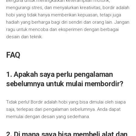
Berguna untuk meningkatkan keterampilan motorik,
mengurangi stres, dan menyalurkan kreativitas, bordir adalah
hobi yang tidak hanya memberikan kepuasan, tetapi juga
hadiah yang berharga bagi diri sendiri dan orang lain. Jangan
ragu untuk mencoba dan eksperimen dengan berbagai
desain dan teknik.
FAQ
1. Apakah saya perlu pengalaman
sebelumnya untuk mulai membordir?
Tidak perlu! Bordir adalah hobi yang bisa dimulai oleh siapa
saja, terlepas dari pengalaman sebelumnya. Anda dapat
memulai dengan desain yang sederhana.
2. Di mana saya bisa membeli alat dan