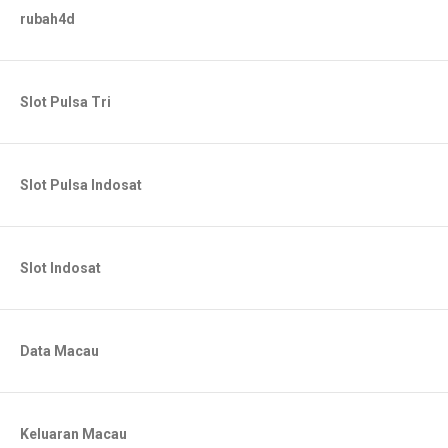
rubah4d
Slot Pulsa Tri
Slot Pulsa Indosat
Slot Indosat
Data Macau
Keluaran Macau