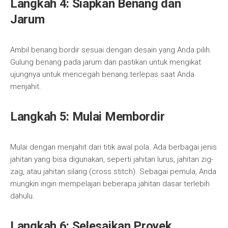
Langkah 4: Siapkan Benang dan
Jarum
Ambil benang bordir sesuai dengan desain yang Anda pilih.
Gulung benang pada jarum dan pastikan untuk mengikat
ujungnya untuk mencegah benang terlepas saat Anda
menjahit.
Langkah 5: Mulai Membordir
Mulai dengan menjahit dari titik awal pola. Ada berbagai jenis
jahitan yang bisa digunakan, seperti jahitan lurus, jahitan zig-
zag, atau jahitan silang (cross stitch). Sebagai pemula, Anda
mungkin ingin mempelajari beberapa jahitan dasar terlebih
dahulu.
Langkah 6: Selesaikan Proyek