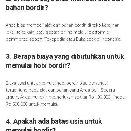
bahan bordir?
Anda bisa membeli alat dan bahan bordir di toko kerajinan
lokal, toko kain, atau secara online melalui platform e-
commerce seperti Tokopedia atau Bukalapak di Indonesia.
3. Berapa biaya yang dibutuhkan untuk
memulai hobi bordir?
Biaya awal untuk memulai hobi bordir bisa bervariasi
tergantung pada alat dan bahan yang Anda beli. Secara
umum, Anda mungkin memerlukan sekitar Rp 100.000 hingga
Rp 500.000 untuk memulai.
4. Apakah ada batas usia untuk
memulai bordir?