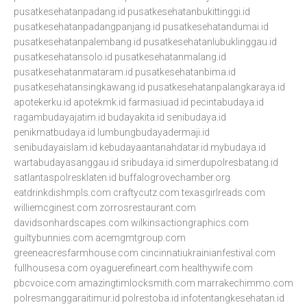
pusatkesehatanpadang.id
pusatkesehatanbukittinggi.id
pusatkesehatanpadangpanjang.id
pusatkesehatandumai.id
pusatkesehatanpalembang.id
pusatkesehatanlubuklinggau.id
pusatkesehatansolo.id
pusatkesehatanmalang.id
pusatkesehatanmataram.id
pusatkesehatanbima.id
pusatkesehatansingkawang.id
pusatkesehatanpalangkaraya.id
apotekerku.id
apotekmk.id
farmasiuad.id
pecintabudaya.id
ragambudayajatim.id
budayakita.id
senibudaya.id
penikmatbudaya.id
lumbungbudayadermaji.id
senibudayaislam.id
kebudayaantanahdatar.id
mybudaya.id
wartabudayasanggau.id
sribudaya.id
simerdupolresbatang.id
satlantaspolresklaten.id
buffalogrovechamber.org
eatdrinkdishmpls.com
craftycutz.com
texasgirlreads.com
williemcginest.com
zorrosrestaurant.com
davidsonhardscapes.com
wilkinsactiongraphics.com
guiltybunnies.com
acemgmtgroup.com
greeneacresfarmhouse.com
cincinnatiukrainianfestival.com
fullhousesa.com
oyaguerefineart.com
healthywife.com
pbcvoice.com
amazingtimlocksmith.com
marrakechimmo.com
polresmanggaraitimur.id
polrestoba.id
infotentangkesehatan.id