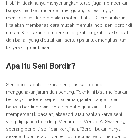
Hobi ini tidak hanya menyenangkan tetapi juga memberikan
banyak manfaat, mulai dari mengurangi stres hingga
meningkatkan keterampilan motorik halus. Dalam artikel ini,
kita akan membahas cara mudah memulai hobi seni bordir di
rumah. Kami akan memberikan langkah-langkah praktis, alat
dan bahan yang dibutuhkan, serta tips untuk menghasilkan
karya yang luar biasa.
Apa itu Seni Bordir?
Seni bordir adalah teknik menghias kain dengan
menggunakan jarum dan benang. Teknik ini bisa melibatkan
berbagai metode, seperti sulaman, jahitan tangan, dan
bahkan bordir mesin. Bordir dapat digunakan untuk
mempercantik pakaian, aksesori, atau bahkan karya seni
yang dipajang di dinding. Menurut Dr. Merlise A. Sweeney,
seorang peneliti seni dan kerajinan, “Bordir bukan hanya
sekadar hobi, tetapi juga bentuk meditasi yang membantu