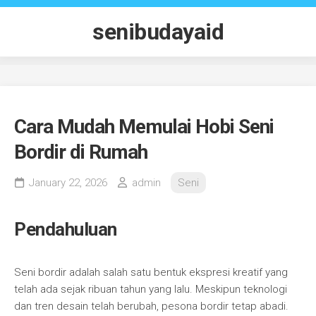
Skip
to
senibudayaid
content
Cara Mudah Memulai Hobi Seni
Bordir di Rumah
January 22, 2026
admin
Seni
Pendahuluan
Seni bordir adalah salah satu bentuk ekspresi kreatif yang
telah ada sejak ribuan tahun yang lalu. Meskipun teknologi
dan tren desain telah berubah, pesona bordir tetap abadi.