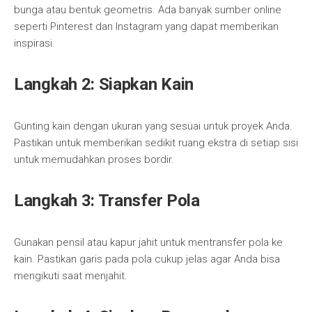
bunga atau bentuk geometris. Ada banyak sumber online
seperti Pinterest dan Instagram yang dapat memberikan
inspirasi.
Langkah 2: Siapkan Kain
Gunting kain dengan ukuran yang sesuai untuk proyek Anda.
Pastikan untuk memberikan sedikit ruang ekstra di setiap sisi
untuk memudahkan proses bordir.
Langkah 3: Transfer Pola
Gunakan pensil atau kapur jahit untuk mentransfer pola ke
kain. Pastikan garis pada pola cukup jelas agar Anda bisa
mengikuti saat menjahit.