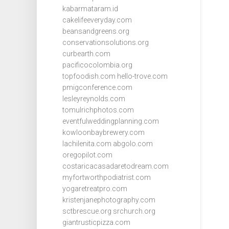
kabarmataram.id
cakelifeeveryday.com
beansandgreens.org
conservationsolutions.org
curbearth.com
pacificocolombia.org
topfoodish.com
hello-trove.com
pmigconference.com
lesleyreynolds.com
tomulrichphotos.com
eventfulweddingplanning.com
kowloonbaybrewery.com
lachilenita.com
abgolo.com
oregopilot.com
costaricacasadaretodream.com
myfortworthpodiatrist.com
yogaretreatpro.com
kristenjanephotography.com
sctbrescue.org
srchurch.org
giantrusticpizza.com