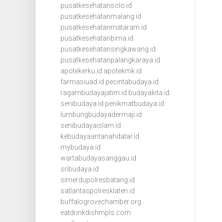
pusatkesehatansolo.id
pusatkesehatanmalang.id
pusatkesehatanmataram.id
pusatkesehatanbima.id
pusatkesehatansingkawang.id
pusatkesehatanpalangkaraya.id
apotekerku.id
apotekmk.id
farmasiuad.id
pecintabudaya.id
ragambudayajatim.id
budayakita.id
senibudaya.id
penikmatbudaya.id
lumbungbudayadermaji.id
senibudayaislam.id
kebudayaantanahdatar.id
mybudaya.id
wartabudayasanggau.id
sribudaya.id
simerdupolresbatang.id
satlantaspolresklaten.id
buffalogrovechamber.org
eatdrinkdishmpls.com