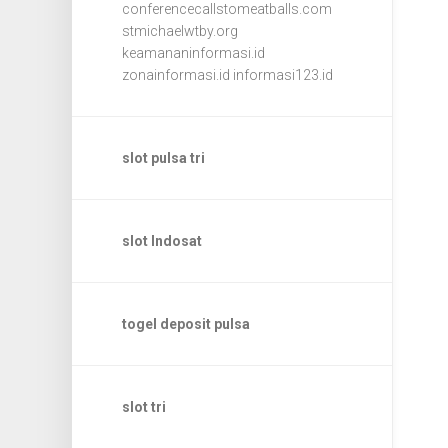
conferencecallstomeatballs.com
stmichaelwtby.org
keamananinformasi.id
zonainformasi.id
informasi123.id
slot pulsa tri
slot Indosat
togel deposit pulsa
slot tri