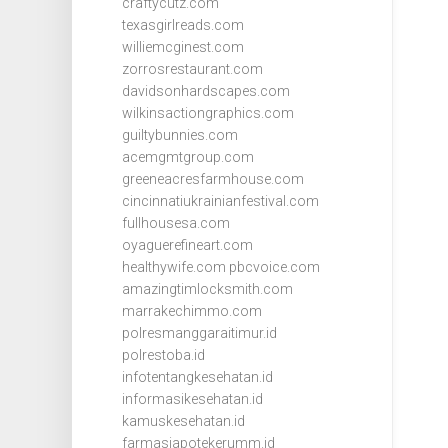
craftycutz.com
texasgirlreads.com
williemcginest.com
zorrosrestaurant.com
davidsonhardscapes.com
wilkinsactiongraphics.com
guiltybunnies.com
acemgmtgroup.com
greeneacresfarmhouse.com
cincinnatiukrainianfestival.com
fullhousesa.com
oyaguerefineart.com
healthywife.com
pbcvoice.com
amazingtimlocksmith.com
marrakechimmo.com
polresmanggaraitimur.id
polrestoba.id
infotentangkesehatan.id
informasikesehatan.id
kamuskesehatan.id
farmasiapotekerumm.id