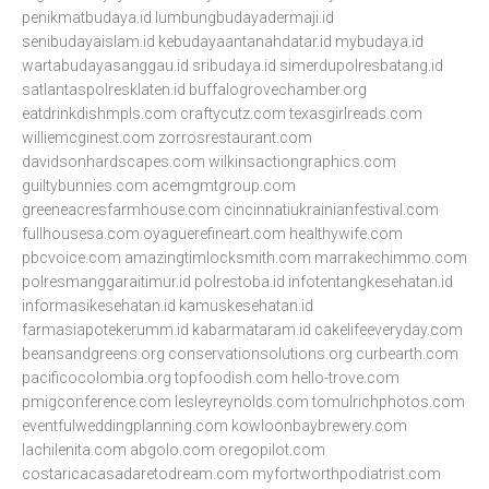
penikmatbudaya.id
lumbungbudayadermaji.id
senibudayaislam.id
kebudayaantanahdatar.id
mybudaya.id
wartabudayasanggau.id
sribudaya.id
simerdupolresbatang.id
satlantaspolresklaten.id
buffalogrovechamber.org
eatdrinkdishmpls.com
craftycutz.com
texasgirlreads.com
williemcginest.com
zorrosrestaurant.com
davidsonhardscapes.com
wilkinsactiongraphics.com
guiltybunnies.com
acemgmtgroup.com
greeneacresfarmhouse.com
cincinnatiukrainianfestival.com
fullhousesa.com
oyaguerefineart.com
healthywife.com
pbcvoice.com
amazingtimlocksmith.com
marrakechimmo.com
polresmanggaraitimur.id
polrestoba.id
infotentangkesehatan.id
informasikesehatan.id
kamuskesehatan.id
farmasiapotekerumm.id
kabarmataram.id
cakelifeeveryday.com
beansandgreens.org
conservationsolutions.org
curbearth.com
pacificocolombia.org
topfoodish.com
hello-trove.com
pmigconference.com
lesleyreynolds.com
tomulrichphotos.com
eventfulweddingplanning.com
kowloonbaybrewery.com
lachilenita.com
abgolo.com
oregopilot.com
costaricacasadaretodream.com
myfortworthpodiatrist.com