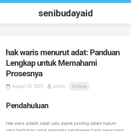
Skip
to
senibudayaid
content
hak waris menurut adat: Panduan
Lengkap untuk Memahami
Prosesnya
August 25, 2025
admin
Budaya
Pendahuluan
Hak waris adalah salah satu aspek penting dalam hukum
yang berfungsi untuk mengatur pembagian harta seseorang