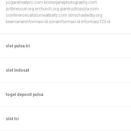
yogaretreatpro.com
kristenjanephotography.com
sctbrescue.org
srchurch.org
giantrusticpizza.com
conferencecallstomeatballs.com
stmichaelwtby.org
keamananinformasi.id
zonainformasi.id
informasi123.id
slot pulsa tri
slot Indosat
togel deposit pulsa
slot tri