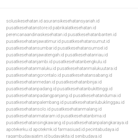
solusikesehatan.id
asuransikesehatansyariah.id
pusatkesehatanstore.id
pabrikalatkesehatan.id
perencanaandinaskesehatan.id
pusatkesehatanbanten.id
pusatkesehatanjawatimur.id
pusatkesehatansumut.id
pusatkesehatansumbar.id
pusatkesehatansumsel.id
pusatkesehatanjawatengah.id
pusatkesehatanriau.id
pusatkesehatanjambi.id
pusatkesehatanbengkulu.id
pusatkesehatanmaluku.id
pusatkesehatanmalukuutara.id
pusatkesehatangorontalo.id
pusatkesehatansabang.id
pusatkesehatanmedan.id
pusatkesehatanbinjai.id
pusatkesehatanpadang.id
pusatkesehatanbukittinggi.id
pusatkesehatanpadangpanjang.id
pusatkesehatandumai.id
pusatkesehatanpalembang.id
pusatkesehatanlubuklinggau.id
pusatkesehatansolo.id
pusatkesehatanmalang.id
pusatkesehatanmataram.id
pusatkesehatanbima.id
pusatkesehatansingkawang.id
pusatkesehatanpalangkaraya.id
apotekerku.id
apotekmk.id
farmasiuad.id
pecintabudaya.id
ragambudayajatim.id
budayakita.id
senibudaya.id