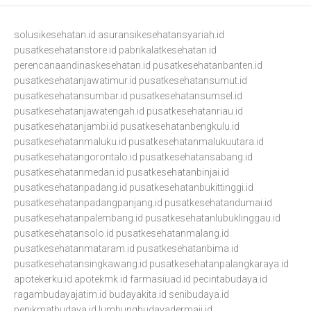
solusikesehatan.id
asuransikesehatansyariah.id
pusatkesehatanstore.id
pabrikalatkesehatan.id
perencanaandinaskesehatan.id
pusatkesehatanbanten.id
pusatkesehatanjawatimur.id
pusatkesehatansumut.id
pusatkesehatansumbar.id
pusatkesehatansumsel.id
pusatkesehatanjawatengah.id
pusatkesehatanriau.id
pusatkesehatanjambi.id
pusatkesehatanbengkulu.id
pusatkesehatanmaluku.id
pusatkesehatanmalukuutara.id
pusatkesehatangorontalo.id
pusatkesehatansabang.id
pusatkesehatanmedan.id
pusatkesehatanbinjai.id
pusatkesehatanpadang.id
pusatkesehatanbukittinggi.id
pusatkesehatanpadangpanjang.id
pusatkesehatandumai.id
pusatkesehatanpalembang.id
pusatkesehatanlubuklinggau.id
pusatkesehatansolo.id
pusatkesehatanmalang.id
pusatkesehatanmataram.id
pusatkesehatanbima.id
pusatkesehatansingkawang.id
pusatkesehatanpalangkaraya.id
apotekerku.id
apotekmk.id
farmasiuad.id
pecintabudaya.id
ragambudayajatim.id
budayakita.id
senibudaya.id
penikmatbudaya.id
lumbungbudayadermaji.id