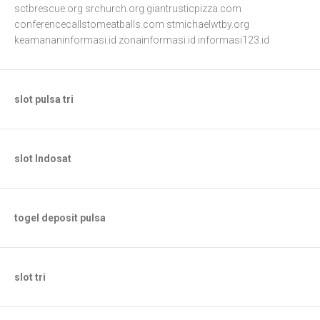
sctbrescue.org
srchurch.org
giantrusticpizza.com
conferencecallstomeatballs.com
stmichaelwtby.org
keamananinformasi.id
zonainformasi.id
informasi123.id
slot pulsa tri
slot Indosat
togel deposit pulsa
slot tri