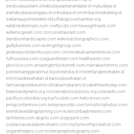
senibudayaislam.id
kebudayaantanahdatar.id
mybudaya.id
wartabudayasanggau.id
sribudaya.id
simerdupolresbatang.id
satlantaspolresklaten.id
buffalogrovechamber.org
eatdrinkdishmpls.com
craftycutz.com
texasgirlreads.com
williemcginest.com
zorrosrestaurant.com
davidsonhardscapes.com
wilkinsactiongraphics.com
guiltybunnies.com
acemgmtgroup.com
greeneacresfarmhouse.com
cincinnatiukrainianfestival.com
fullhousesa.com
oyaguerefineart.com
healthywife.com
pbcvoice.com
amazingtimlocksmith.com
marrakechimmo.com
polresmanggaraitimur.id
polrestoba.id
infotentangkesehatan.id
informasikesehatan.id
kamuskesehatan.id
farmasiapotekerumm.id
kabarmataram.id
cakelifeeveryday.com
beansandgreens.org
conservationsolutions.org
curbearth.com
pacificocolombia.org
topfoodish.com
hello-trove.com
pmigconference.com
lesleyreynolds.com
tomulrichphotos.com
eventfulweddingplanning.com
kowloonbaybrewery.com
lachilenita.com
abgolo.com
oregopilot.com
costaricacasadaretodream.com
myfortworthpodiatrist.com
yogaretreatpro.com
kristenjanephotography.com