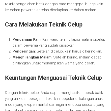
teknik pengolahan batik dengan cara mengepel bunga kain
ke dalam pewarna setelah dicelupkan ke dalam malam.
Cara Melakukan Teknik Celup
Penuangan Kain
: Kain yang telah dilapisi malam dicelup
dalam pewarna yang sudah disiapkan.
Pengeringan
: Setelah dicelup, kain harus dikeringkan.
Menghilangkan Malam
: Setelah kering, malam dapat
dihilangkan untuk menampilkan warna yang cerah.
Keuntungan Menguasai Teknik Celup
Dengan teknik celup, Anda dapat menghasilkan corak batik
yang unik dan beragam. Teknik ini populer di kalangan anak
muda yang eksperimental dan ingin mencoba sesuatu yang
baru. Nurul, seorang seniman batik muda, berpendapat,