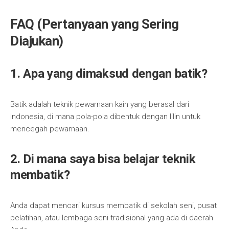
FAQ (Pertanyaan yang Sering
Diajukan)
1. Apa yang dimaksud dengan batik?
Batik adalah teknik pewarnaan kain yang berasal dari
Indonesia, di mana pola-pola dibentuk dengan lilin untuk
mencegah pewarnaan.
2. Di mana saya bisa belajar teknik
membatik?
Anda dapat mencari kursus membatik di sekolah seni, pusat
pelatihan, atau lembaga seni tradisional yang ada di daerah