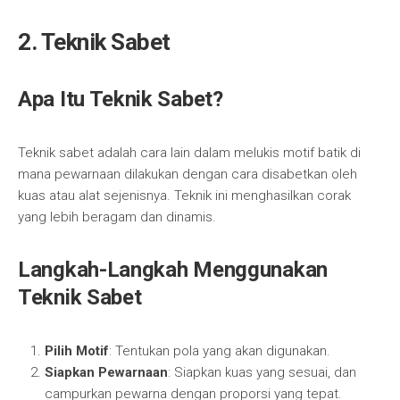
2. Teknik Sabet
Apa Itu Teknik Sabet?
Teknik sabet adalah cara lain dalam melukis motif batik di
mana pewarnaan dilakukan dengan cara disabetkan oleh
kuas atau alat sejenisnya. Teknik ini menghasilkan corak
yang lebih beragam dan dinamis.
Langkah-Langkah Menggunakan
Teknik Sabet
Pilih Motif
: Tentukan pola yang akan digunakan.
Siapkan Pewarnaan
: Siapkan kuas yang sesuai, dan
campurkan pewarna dengan proporsi yang tepat.