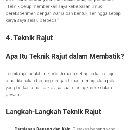
“Teknik celup memberikan saya kebebasan untuk
bereksperimen dengan warna dan bentuk, sehingga setiap
karya saya selalu berbeda.”
4. Teknik Rajut
Apa Itu Teknik Rajut dalam Membatik?
Teknik rajut adalah metode di mana sebagian kain dirajut
atau dikenakan benang dengan tujuan menciptakan pola
yang berkait atau tidak biasa saat dicelupkan ke dalam
pewarna.
Langkah-Langkah Teknik Rajut
Persiapan Benang dan Kain
: Gunakan benang yang