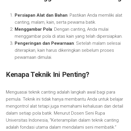
Persiapan Alat dan Bahan
: Pastikan Anda memiliki alat
canting, malam, kain, serta pewarna batik.
Menggambar Pola
: Dengan canting, Anda mulai
menggambar pola di atas kain yang telah dipersiapkan.
Pengeringan dan Pewarnaan
: Setelah malam selesai
diterapkan, kain harus dikeringkan sebelum proses
pewarnaan dimulai.
Kenapa Teknik Ini Penting?
Menguasai teknik canting adalah langkah awal bagi para
pemula. Teknik ini tidak hanya membantu Anda untuk belajar
mengontrol alat tetapi juga memahami kehalusan dan detail
dalam setiap pola batik. Menurut Dosen Seni Rupa
Universitas Indonesia, “Keterampilan dalam teknik canting
adalah fondasi utama dalam mendalami seni membatik.”