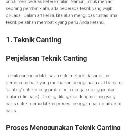
untuk memperluas keterampilan. Namun, untuk menjadi
seorang pembatik ahli, ada beberapa teknik yang wajib
dikuasai. Dalam artikel ini, kita akan mengupas tuntas lima
teknik pelatihan membatik yang perlu Anda ketahui.
1. Teknik Canting
Penjelasan Teknik Canting
Teknik canting adalah salah satu metode dasar dalam
pembuatan batik yang melibatkan penggunaan alat bernama
‘canting’ untuk menggambar pola dengan menggunakan
malam (lilin batik). Canting dilengkapi dengan ujung yang
halus untuk memudahkan proses menggambar detail-detail
halus.
Proses Menggunakan Teknik Canting