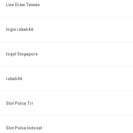
Live Draw Taiwan
login rubah4d
togel Singapore
rubah4d
Slot Pulsa Tri
Slot Pulsa Indosat