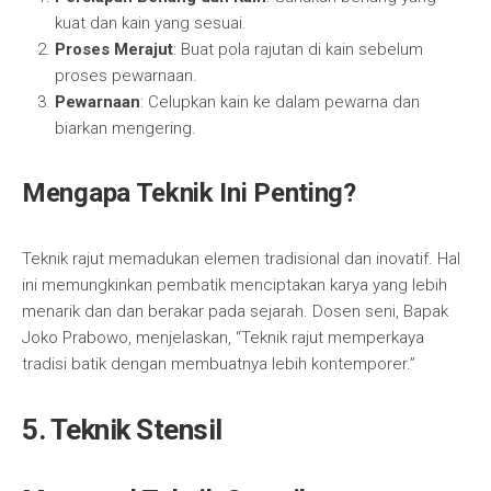
kuat dan kain yang sesuai.
Proses Merajut
: Buat pola rajutan di kain sebelum
proses pewarnaan.
Pewarnaan
: Celupkan kain ke dalam pewarna dan
biarkan mengering.
Mengapa Teknik Ini Penting?
Teknik rajut memadukan elemen tradisional dan inovatif. Hal
ini memungkinkan pembatik menciptakan karya yang lebih
menarik dan dan berakar pada sejarah. Dosen seni, Bapak
Joko Prabowo, menjelaskan, “Teknik rajut memperkaya
tradisi batik dengan membuatnya lebih kontemporer.”
5. Teknik Stensil