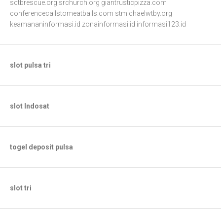
sctbrescue.org
srchurch.org
giantrusticpizza.com
conferencecallstomeatballs.com
stmichaelwtby.org
keamananinformasi.id
zonainformasi.id
informasi123.id
slot pulsa tri
slot Indosat
togel deposit pulsa
slot tri