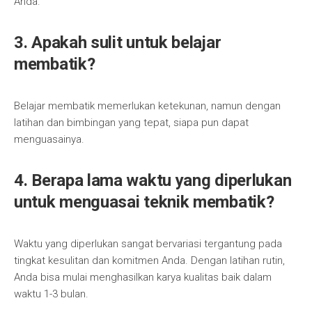
Anda.
3. Apakah sulit untuk belajar
membatik?
Belajar membatik memerlukan ketekunan, namun dengan
latihan dan bimbingan yang tepat, siapa pun dapat
menguasainya.
4. Berapa lama waktu yang diperlukan
untuk menguasai teknik membatik?
Waktu yang diperlukan sangat bervariasi tergantung pada
tingkat kesulitan dan komitmen Anda. Dengan latihan rutin,
Anda bisa mulai menghasilkan karya kualitas baik dalam
waktu 1-3 bulan.