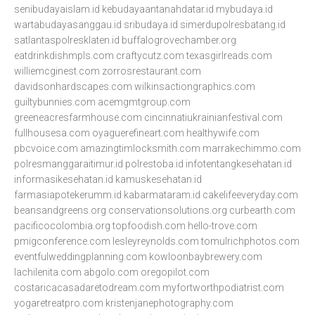
senibudayaislam.id
kebudayaantanahdatar.id
mybudaya.id
wartabudayasanggau.id
sribudaya.id
simerdupolresbatang.id
satlantaspolresklaten.id
buffalogrovechamber.org
eatdrinkdishmpls.com
craftycutz.com
texasgirlreads.com
williemcginest.com
zorrosrestaurant.com
davidsonhardscapes.com
wilkinsactiongraphics.com
guiltybunnies.com
acemgmtgroup.com
greeneacresfarmhouse.com
cincinnatiukrainianfestival.com
fullhousesa.com
oyaguerefineart.com
healthywife.com
pbcvoice.com
amazingtimlocksmith.com
marrakechimmo.com
polresmanggaraitimur.id
polrestoba.id
infotentangkesehatan.id
informasikesehatan.id
kamuskesehatan.id
farmasiapotekerumm.id
kabarmataram.id
cakelifeeveryday.com
beansandgreens.org
conservationsolutions.org
curbearth.com
pacificocolombia.org
topfoodish.com
hello-trove.com
pmigconference.com
lesleyreynolds.com
tomulrichphotos.com
eventfulweddingplanning.com
kowloonbaybrewery.com
lachilenita.com
abgolo.com
oregopilot.com
costaricacasadaretodream.com
myfortworthpodiatrist.com
yogaretreatpro.com
kristenjanephotography.com