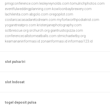
pmigconference.com
lesleyreynolds.com
tomulrichphotos.com
eventfulweddingplanning.com
kowloonbaybrewery.com
lachilenita.com
abgolo.com
oregopilot.com
costaricacasadaretodream.com
myfortworthpodiatrist.com
yogaretreatpro.com
kristenjanephotography.com
sctbrescue.org
srchurch.org
giantrusticpizza.com
conferencecallstomeatballs.com
stmichaelwtby.org
keamananinformasi.id
zonainformasi.id
informasi123.id
slot pulsa tri
slot Indosat
togel deposit pulsa