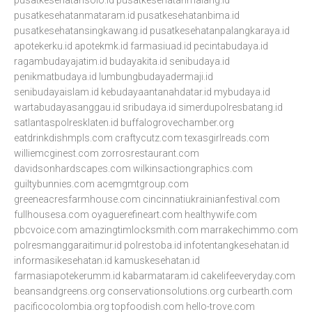
pusatkesehatansolo.id
pusatkesehatanmalang.id
pusatkesehatanmataram.id
pusatkesehatanbima.id
pusatkesehatansingkawang.id
pusatkesehatanpalangkaraya.id
apotekerku.id
apotekmk.id
farmasiuad.id
pecintabudaya.id
ragambudayajatim.id
budayakita.id
senibudaya.id
penikmatbudaya.id
lumbungbudayadermaji.id
senibudayaislam.id
kebudayaantanahdatar.id
mybudaya.id
wartabudayasanggau.id
sribudaya.id
simerdupolresbatang.id
satlantaspolresklaten.id
buffalogrovechamber.org
eatdrinkdishmpls.com
craftycutz.com
texasgirlreads.com
williemcginest.com
zorrosrestaurant.com
davidsonhardscapes.com
wilkinsactiongraphics.com
guiltybunnies.com
acemgmtgroup.com
greeneacresfarmhouse.com
cincinnatiukrainianfestival.com
fullhousesa.com
oyaguerefineart.com
healthywife.com
pbcvoice.com
amazingtimlocksmith.com
marrakechimmo.com
polresmanggaraitimur.id
polrestoba.id
infotentangkesehatan.id
informasikesehatan.id
kamuskesehatan.id
farmasiapotekerumm.id
kabarmataram.id
cakelifeeveryday.com
beansandgreens.org
conservationsolutions.org
curbearth.com
pacificocolombia.org
topfoodish.com
hello-trove.com