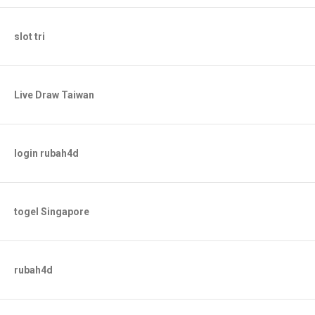
slot tri
Live Draw Taiwan
login rubah4d
togel Singapore
rubah4d