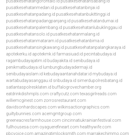
pusatkesehatangorontalo.id
pusatkesehatansabang.id
pusatkesehatanmedan.id
pusatkesehatanbinjai.id
pusatkesehatanpadang.id
pusatkesehatanbukittinggi.id
pusatkesehatanpadangpanjang.id
pusatkesehatandumai.id
pusatkesehatanpalembang.id
pusatkesehatanlubuklinggau.id
pusatkesehatansolo.id
pusatkesehatanmalang.id
pusatkesehatanmataram.id
pusatkesehatanbima.id
pusatkesehatansingkawang.id
pusatkesehatanpalangkaraya.id
apotekerku.id
apotekmk.id
farmasiuad.id
pecintabudaya.id
ragambudayajatim.id
budayakita.id
senibudaya.id
penikmatbudaya.id
lumbungbudayadermaji.id
senibudayaislam.id
kebudayaantanahdatar.id
mybudaya.id
wartabudayasanggau.id
sribudaya.id
simerdupolresbatang.id
satlantaspolresklaten.id
buffalogrovechamber.org
eatdrinkdishmpls.com
craftycutz.com
texasgirlreads.com
williemcginest.com
zorrosrestaurant.com
davidsonhardscapes.com
wilkinsactiongraphics.com
guiltybunnies.com
acemgmtgroup.com
greeneacresfarmhouse.com
cincinnatiukrainianfestival.com
fullhousesa.com
oyaguerefineart.com
healthywife.com
pbcvoice.com
amazingtimlocksmith.com
marrakechimmo.com