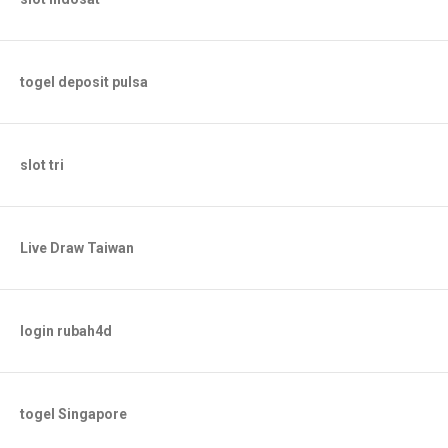
togel deposit pulsa
slot tri
Live Draw Taiwan
login rubah4d
togel Singapore