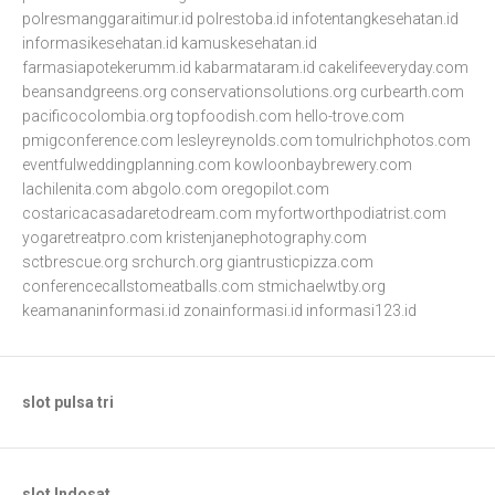
polresmanggaraitimur.id
polrestoba.id
infotentangkesehatan.id
informasikesehatan.id
kamuskesehatan.id
farmasiapotekerumm.id
kabarmataram.id
cakelifeeveryday.com
beansandgreens.org
conservationsolutions.org
curbearth.com
pacificocolombia.org
topfoodish.com
hello-trove.com
pmigconference.com
lesleyreynolds.com
tomulrichphotos.com
eventfulweddingplanning.com
kowloonbaybrewery.com
lachilenita.com
abgolo.com
oregopilot.com
costaricacasadaretodream.com
myfortworthpodiatrist.com
yogaretreatpro.com
kristenjanephotography.com
sctbrescue.org
srchurch.org
giantrusticpizza.com
conferencecallstomeatballs.com
stmichaelwtby.org
keamananinformasi.id
zonainformasi.id
informasi123.id
slot pulsa tri
slot Indosat