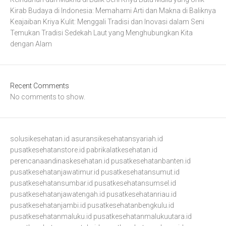
Kirab Budaya di Indonesia: Memahami Arti dan Makna di Baliknya
Keajaiban Kriya Kulit: Menggali Tradisi dan Inovasi dalam Seni
Temukan Tradisi Sedekah Laut yang Menghubungkan Kita
dengan Alam
Recent Comments
No comments to show.
solusikesehatan.id
asuransikesehatansyariah.id
pusatkesehatanstore.id
pabrikalatkesehatan.id
perencanaandinaskesehatan.id
pusatkesehatanbanten.id
pusatkesehatanjawatimur.id
pusatkesehatansumut.id
pusatkesehatansumbar.id
pusatkesehatansumsel.id
pusatkesehatanjawatengah.id
pusatkesehatanriau.id
pusatkesehatanjambi.id
pusatkesehatanbengkulu.id
pusatkesehatanmaluku.id
pusatkesehatanmalukuutara.id