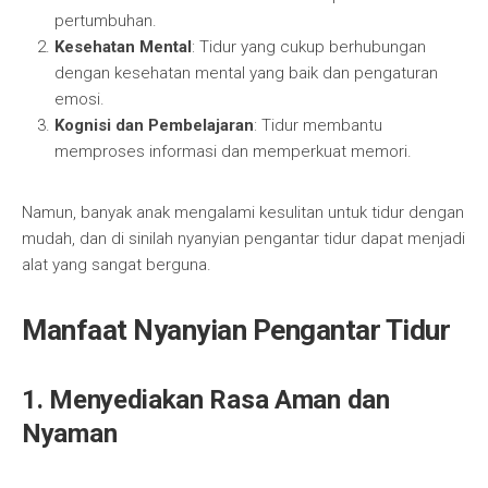
pertumbuhan.
Kesehatan Mental
: Tidur yang cukup berhubungan
dengan kesehatan mental yang baik dan pengaturan
emosi.
Kognisi dan Pembelajaran
: Tidur membantu
memproses informasi dan memperkuat memori.
Namun, banyak anak mengalami kesulitan untuk tidur dengan
mudah, dan di sinilah nyanyian pengantar tidur dapat menjadi
alat yang sangat berguna.
Manfaat Nyanyian Pengantar Tidur
1. Menyediakan Rasa Aman dan
Nyaman