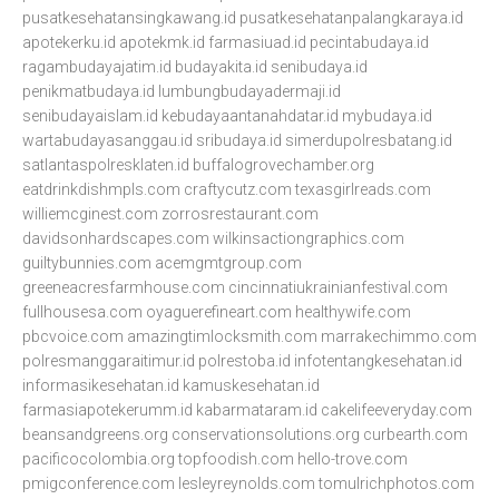
pusatkesehatansingkawang.id
pusatkesehatanpalangkaraya.id
apotekerku.id
apotekmk.id
farmasiuad.id
pecintabudaya.id
ragambudayajatim.id
budayakita.id
senibudaya.id
penikmatbudaya.id
lumbungbudayadermaji.id
senibudayaislam.id
kebudayaantanahdatar.id
mybudaya.id
wartabudayasanggau.id
sribudaya.id
simerdupolresbatang.id
satlantaspolresklaten.id
buffalogrovechamber.org
eatdrinkdishmpls.com
craftycutz.com
texasgirlreads.com
williemcginest.com
zorrosrestaurant.com
davidsonhardscapes.com
wilkinsactiongraphics.com
guiltybunnies.com
acemgmtgroup.com
greeneacresfarmhouse.com
cincinnatiukrainianfestival.com
fullhousesa.com
oyaguerefineart.com
healthywife.com
pbcvoice.com
amazingtimlocksmith.com
marrakechimmo.com
polresmanggaraitimur.id
polrestoba.id
infotentangkesehatan.id
informasikesehatan.id
kamuskesehatan.id
farmasiapotekerumm.id
kabarmataram.id
cakelifeeveryday.com
beansandgreens.org
conservationsolutions.org
curbearth.com
pacificocolombia.org
topfoodish.com
hello-trove.com
pmigconference.com
lesleyreynolds.com
tomulrichphotos.com