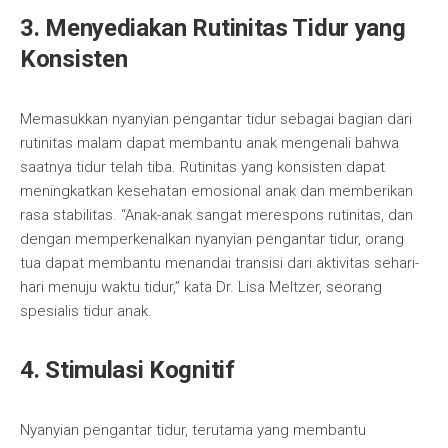
3. Menyediakan Rutinitas Tidur yang
Konsisten
Memasukkan nyanyian pengantar tidur sebagai bagian dari
rutinitas malam dapat membantu anak mengenali bahwa
saatnya tidur telah tiba. Rutinitas yang konsisten dapat
meningkatkan kesehatan emosional anak dan memberikan
rasa stabilitas. “Anak-anak sangat merespons rutinitas, dan
dengan memperkenalkan nyanyian pengantar tidur, orang
tua dapat membantu menandai transisi dari aktivitas sehari-
hari menuju waktu tidur,” kata Dr. Lisa Meltzer, seorang
spesialis tidur anak.
4. Stimulasi Kognitif
Nyanyian pengantar tidur, terutama yang membantu