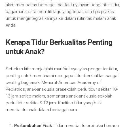
akan membahas berbagai manfaat nyanyian pengantar tidur,
bagaimana cara memilih lagu yang tepat, dan tips praktis
untuk mengintegrasikannya ke dalam rutinitas malam anak
Anda.
Kenapa Tidur Berkualitas Penting
untuk Anak?
Sebelum kita menjelajahi manfaat nyanyian pengantar tidur,
penting untuk memahami mengapa tidur berkualitas sangat
penting bagi anak. Menurut American Academy of
Pediatrics, anak-anak usia prasekolah perlu tidur sekitar 10-
13 jam setiap malam, sementara anak-anak usia sekolah
perlu tidur sekitar 9-12 jam. Kualitas tidur yang baik
membantu anak dalam berbagai cara:
Pertumbuhan Fisik
: Tidur membantu produksi hormon