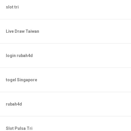
slot tri
Live Draw Taiwan
login rubah4d
togel Singapore
rubah4d
Slot Pulsa Tri