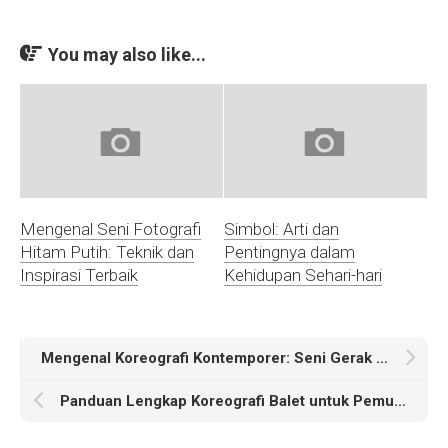
You may also like...
Mengenal Seni Fotografi
Simbol: Arti dan
Hitam Putih: Teknik dan
Pentingnya dalam
Inspirasi Terbaik
Kehidupan Sehari-hari
Mengenal Koreografi Kontemporer: Seni Gerak Masa Kini yang Menginspirasi
Panduan Lengkap Koreografi Balet untuk Pemula yang Ingin Berkembang