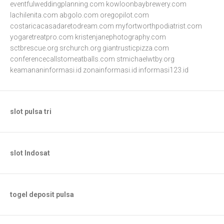
eventfulweddingplanning.com
kowloonbaybrewery.com
lachilenita.com
abgolo.com
oregopilot.com
costaricacasadaretodream.com
myfortworthpodiatrist.com
yogaretreatpro.com
kristenjanephotography.com
sctbrescue.org
srchurch.org
giantrusticpizza.com
conferencecallstomeatballs.com
stmichaelwtby.org
keamananinformasi.id
zonainformasi.id
informasi123.id
slot pulsa tri
slot Indosat
togel deposit pulsa