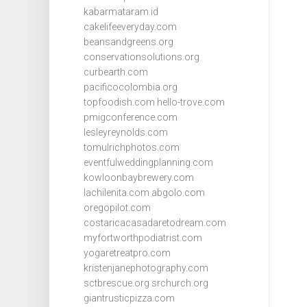
kabarmataram.id
cakelifeeveryday.com
beansandgreens.org
conservationsolutions.org
curbearth.com
pacificocolombia.org
topfoodish.com
hello-trove.com
pmigconference.com
lesleyreynolds.com
tomulrichphotos.com
eventfulweddingplanning.com
kowloonbaybrewery.com
lachilenita.com
abgolo.com
oregopilot.com
costaricacasadaretodream.com
myfortworthpodiatrist.com
yogaretreatpro.com
kristenjanephotography.com
sctbrescue.org
srchurch.org
giantrusticpizza.com