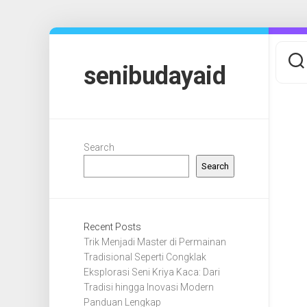
Skip
to
content
senibudayaid
Search
Search
Recent Posts
Trik Menjadi Master di Permainan
Tradisional Seperti Congklak
Eksplorasi Seni Kriya Kaca: Dari
Tradisi hingga Inovasi Modern
Panduan Lengkap