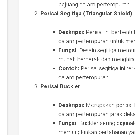
pejuang dalam pertempuran.
Perisai Segitiga (Triangular Shield)
Deskripsi:
Perisai ini berbentu
dalam pertempuran untuk meni
Fungsi:
Desain segitiga memu
mudah bergerak dan menghind
Contoh:
Perisai segitiga ini t
dalam pertempuran.
Perisai Buckler
Deskripsi:
Merupakan perisai k
dalam pertempuran jarak dekat
Fungsi:
Buckler sering diguna
memungkinkan pertahanan yang