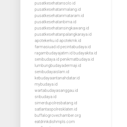
pusatkesehatansolo.id
pusatkesehatanmalang.id
pusatkesehatanmataram.id
pusatkesehatanbima.id
pusatkesehatansingkawang.id
pusatkesehatanpalangkaraya.id
apotekerku.id
apotekmk.id
farmasiuad.id
pecintabudaya.id
ragambudayajatim.id
budayakita.id
senibudaya.id
penikmatbudaya.id
lumbungbudayadermaji.id
senibudayaislam.id
kebudayaantanahdatar.id
mybudaya.id
wartabudayasanggau.id
sribudaya.id
simerdupolresbatang.id
satlantaspolresklaten.id
buffalogrovechamber.org
eatdrinkdishmpls.com