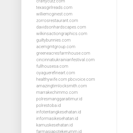
craftycutz.com
texasgirlreads.com
williemcginest.com
zorrosrestaurant.com
davidsonhardscapes.com
wilkinsactiongraphics.com
guiltybunnies.com
acemgmtgroup.com
greeneacresfarmhouse.com
cincinnatiukrainianfestival.com
fullhousesa.com
oyaguerefineart.com
healthywife.com
pbcvoice.com
amazingtimlocksmith.com
marrakechimmo.com
polresmanggaraitimur.id
polrestoba.id
infotentangkesehatan.id
informasikesehatan.id
kamuskesehatan.id
farmasiapotekerumm.id