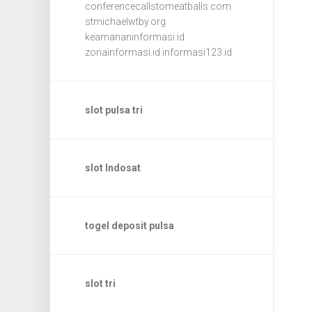
conferencecallstomeatballs.com
stmichaelwtby.org
keamananinformasi.id
zonainformasi.id
informasi123.id
slot pulsa tri
slot Indosat
togel deposit pulsa
slot tri