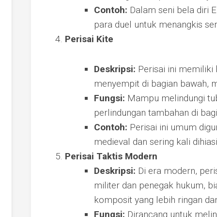
Contoh:
Dalam seni bela diri 
para duel untuk menangkis se
Perisai Kite
Deskripsi:
Perisai ini memiliki
menyempit di bagian bawah, m
Fungsi:
Mampu melindungi tub
perlindungan tambahan di bag
Contoh:
Perisai ini umum dig
medieval dan sering kali dihia
Perisai Taktis Modern
Deskripsi:
Di era modern, peri
militer dan penegak hukum, bia
komposit yang lebih ringan dan
Fungsi:
Dirancang untuk melind