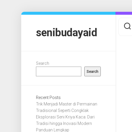
Skip
to
content
senibudayaid
Search
Search
Recent Posts
Trik Menjadi Master di Permainan
Tradisional Seperti Congklak
Eksplorasi Seni Kriya Kaca: Dari
Tradisi hingga Inovasi Modern
Panduan Lengkap