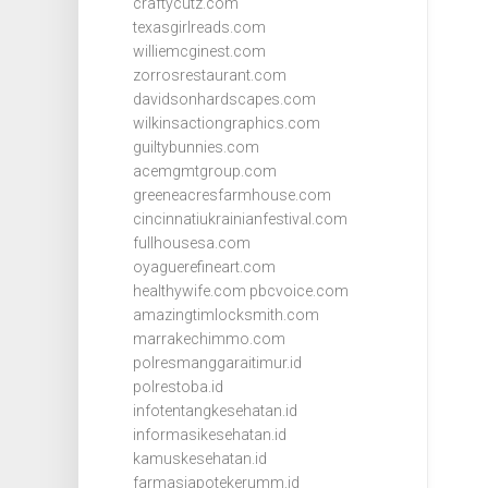
craftycutz.com
texasgirlreads.com
williemcginest.com
zorrosrestaurant.com
davidsonhardscapes.com
wilkinsactiongraphics.com
guiltybunnies.com
acemgmtgroup.com
greeneacresfarmhouse.com
cincinnatiukrainianfestival.com
fullhousesa.com
oyaguerefineart.com
healthywife.com
pbcvoice.com
amazingtimlocksmith.com
marrakechimmo.com
polresmanggaraitimur.id
polrestoba.id
infotentangkesehatan.id
informasikesehatan.id
kamuskesehatan.id
farmasiapotekerumm.id