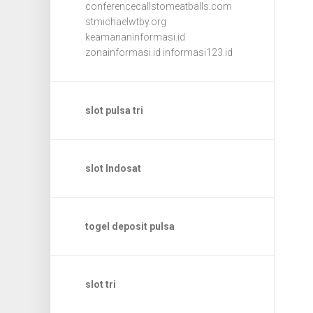
conferencecallstomeatballs.com
stmichaelwtby.org
keamananinformasi.id
zonainformasi.id
informasi123.id
slot pulsa tri
slot Indosat
togel deposit pulsa
slot tri