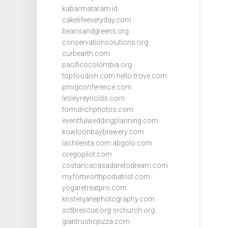
kabarmataram.id
cakelifeeveryday.com
beansandgreens.org
conservationsolutions.org
curbearth.com
pacificocolombia.org
topfoodish.com
hello-trove.com
pmigconference.com
lesleyreynolds.com
tomulrichphotos.com
eventfulweddingplanning.com
kowloonbaybrewery.com
lachilenita.com
abgolo.com
oregopilot.com
costaricacasadaretodream.com
myfortworthpodiatrist.com
yogaretreatpro.com
kristenjanephotography.com
sctbrescue.org
srchurch.org
giantrusticpizza.com