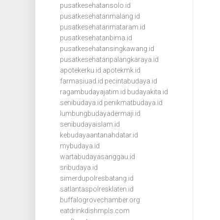
pusatkesehatansolo.id
pusatkesehatanmalang.id
pusatkesehatanmataram.id
pusatkesehatanbima.id
pusatkesehatansingkawang.id
pusatkesehatanpalangkaraya.id
apotekerku.id
apotekmk.id
farmasiuad.id
pecintabudaya.id
ragambudayajatim.id
budayakita.id
senibudaya.id
penikmatbudaya.id
lumbungbudayadermaji.id
senibudayaislam.id
kebudayaantanahdatar.id
mybudaya.id
wartabudayasanggau.id
sribudaya.id
simerdupolresbatang.id
satlantaspolresklaten.id
buffalogrovechamber.org
eatdrinkdishmpls.com