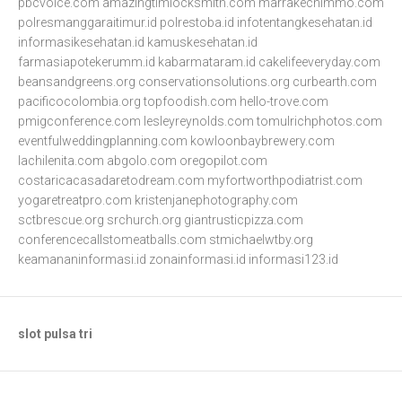
pbcvoice.com
amazingtimlocksmith.com
marrakechimmo.com
polresmanggaraitimur.id
polrestoba.id
infotentangkesehatan.id
informasikesehatan.id
kamuskesehatan.id
farmasiapotekerumm.id
kabarmataram.id
cakelifeeveryday.com
beansandgreens.org
conservationsolutions.org
curbearth.com
pacificocolombia.org
topfoodish.com
hello-trove.com
pmigconference.com
lesleyreynolds.com
tomulrichphotos.com
eventfulweddingplanning.com
kowloonbaybrewery.com
lachilenita.com
abgolo.com
oregopilot.com
costaricacasadaretodream.com
myfortworthpodiatrist.com
yogaretreatpro.com
kristenjanephotography.com
sctbrescue.org
srchurch.org
giantrusticpizza.com
conferencecallstomeatballs.com
stmichaelwtby.org
keamananinformasi.id
zonainformasi.id
informasi123.id
slot pulsa tri