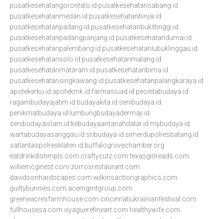
pusatkesehatangorontalo.id
pusatkesehatansabang.id
pusatkesehatanmedan.id
pusatkesehatanbinjai.id
pusatkesehatanpadang.id
pusatkesehatanbukittinggi.id
pusatkesehatanpadangpanjang.id
pusatkesehatandumai.id
pusatkesehatanpalembang.id
pusatkesehatanlubuklinggau.id
pusatkesehatansolo.id
pusatkesehatanmalang.id
pusatkesehatanmataram.id
pusatkesehatanbima.id
pusatkesehatansingkawang.id
pusatkesehatanpalangkaraya.id
apotekerku.id
apotekmk.id
farmasiuad.id
pecintabudaya.id
ragambudayajatim.id
budayakita.id
senibudaya.id
penikmatbudaya.id
lumbungbudayadermaji.id
senibudayaislam.id
kebudayaantanahdatar.id
mybudaya.id
wartabudayasanggau.id
sribudaya.id
simerdupolresbatang.id
satlantaspolresklaten.id
buffalogrovechamber.org
eatdrinkdishmpls.com
craftycutz.com
texasgirlreads.com
williemcginest.com
zorrosrestaurant.com
davidsonhardscapes.com
wilkinsactiongraphics.com
guiltybunnies.com
acemgmtgroup.com
greeneacresfarmhouse.com
cincinnatiukrainianfestival.com
fullhousesa.com
oyaguerefineart.com
healthywife.com