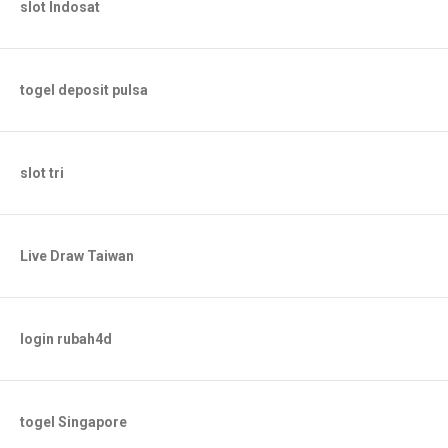
slot Indosat
togel deposit pulsa
slot tri
Live Draw Taiwan
login rubah4d
togel Singapore