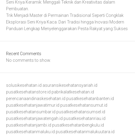
Seni Kriya Keramik: Menggali Teknik dan Kreativitas dalam
Pembuatan.
Trik Menjadi Master di Permainan Tradisional Seperti Congklak
Eksplorasi Seni Kriya Kaca: Dari Tradisi hingga Inovasi Modern
Panduan Lengkap Menyelenggarakan Pesta Rakyat yang Sukses
Recent Comments
No comments to show.
solusikesehatan.id
asuransikesehatansyariah.id
pusatkesehatanstore.id
pabrikalatkesehatan.id
perencanaandinaskesehatan.id
pusatkesehatanbanten.id
pusatkesehatanjawatimur.id
pusatkesehatansumut.id
pusatkesehatansumbar.id
pusatkesehatansumsel.id
pusatkesehatanjawatengah.id
pusatkesehatanriau.id
pusatkesehatanjambi.id
pusatkesehatanbengkulu.id
pusatkesehatanmaluku.id
pusatkesehatanmalukuutara.id