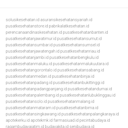
solusikesehatan.id
asuransikesehatansyariah.id
pusatkesehatanstore.id
pabrikalatkesehatan.id
perencanaandinaskesehatan.id
pusatkesehatanbanten.id
pusatkesehatanjawatimur.id
pusatkesehatansumut.id
pusatkesehatansumbar.id
pusatkesehatansumsel.id
pusatkesehatanjawatengah.id
pusatkesehatanriau.id
pusatkesehatanjambi.id
pusatkesehatanbengkulu.id
pusatkesehatanmaluku.id
pusatkesehatanmalukuutara.id
pusatkesehatangorontalo.id
pusatkesehatansabang.id
pusatkesehatanmedan.id
pusatkesehatanbinjai.id
pusatkesehatanpadang.id
pusatkesehatanbukittinggi.id
pusatkesehatanpadangpanjang.id
pusatkesehatandumai.id
pusatkesehatanpalembang.id
pusatkesehatanlubuklinggau.id
pusatkesehatansolo.id
pusatkesehatanmalang.id
pusatkesehatanmataram.id
pusatkesehatanbima.id
pusatkesehatansingkawang.id
pusatkesehatanpalangkaraya.id
apotekerku.id
apotekmk.id
farmasiuad.id
pecintabudaya.id
ragambudayajatim.id
budayakita.id
senibudaya.id