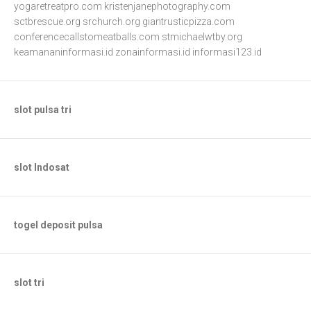
yogaretreatpro.com
kristenjanephotography.com
sctbrescue.org
srchurch.org
giantrusticpizza.com
conferencecallstomeatballs.com
stmichaelwtby.org
keamananinformasi.id
zonainformasi.id
informasi123.id
slot pulsa tri
slot Indosat
togel deposit pulsa
slot tri