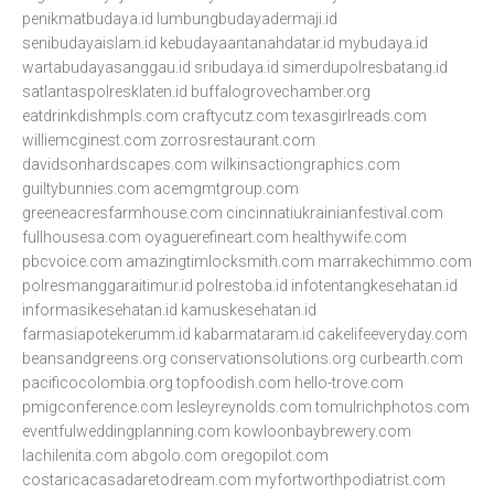
penikmatbudaya.id
lumbungbudayadermaji.id
senibudayaislam.id
kebudayaantanahdatar.id
mybudaya.id
wartabudayasanggau.id
sribudaya.id
simerdupolresbatang.id
satlantaspolresklaten.id
buffalogrovechamber.org
eatdrinkdishmpls.com
craftycutz.com
texasgirlreads.com
williemcginest.com
zorrosrestaurant.com
davidsonhardscapes.com
wilkinsactiongraphics.com
guiltybunnies.com
acemgmtgroup.com
greeneacresfarmhouse.com
cincinnatiukrainianfestival.com
fullhousesa.com
oyaguerefineart.com
healthywife.com
pbcvoice.com
amazingtimlocksmith.com
marrakechimmo.com
polresmanggaraitimur.id
polrestoba.id
infotentangkesehatan.id
informasikesehatan.id
kamuskesehatan.id
farmasiapotekerumm.id
kabarmataram.id
cakelifeeveryday.com
beansandgreens.org
conservationsolutions.org
curbearth.com
pacificocolombia.org
topfoodish.com
hello-trove.com
pmigconference.com
lesleyreynolds.com
tomulrichphotos.com
eventfulweddingplanning.com
kowloonbaybrewery.com
lachilenita.com
abgolo.com
oregopilot.com
costaricacasadaretodream.com
myfortworthpodiatrist.com