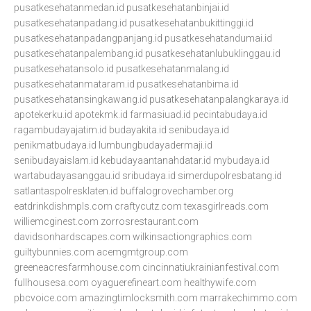
pusatkesehatanmedan.id
pusatkesehatanbinjai.id
pusatkesehatanpadang.id
pusatkesehatanbukittinggi.id
pusatkesehatanpadangpanjang.id
pusatkesehatandumai.id
pusatkesehatanpalembang.id
pusatkesehatanlubuklinggau.id
pusatkesehatansolo.id
pusatkesehatanmalang.id
pusatkesehatanmataram.id
pusatkesehatanbima.id
pusatkesehatansingkawang.id
pusatkesehatanpalangkaraya.id
apotekerku.id
apotekmk.id
farmasiuad.id
pecintabudaya.id
ragambudayajatim.id
budayakita.id
senibudaya.id
penikmatbudaya.id
lumbungbudayadermaji.id
senibudayaislam.id
kebudayaantanahdatar.id
mybudaya.id
wartabudayasanggau.id
sribudaya.id
simerdupolresbatang.id
satlantaspolresklaten.id
buffalogrovechamber.org
eatdrinkdishmpls.com
craftycutz.com
texasgirlreads.com
williemcginest.com
zorrosrestaurant.com
davidsonhardscapes.com
wilkinsactiongraphics.com
guiltybunnies.com
acemgmtgroup.com
greeneacresfarmhouse.com
cincinnatiukrainianfestival.com
fullhousesa.com
oyaguerefineart.com
healthywife.com
pbcvoice.com
amazingtimlocksmith.com
marrakechimmo.com