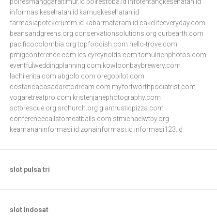
polresmanggaraitimur.id
polrestoba.id
infotentangkesehatan.id
informasikesehatan.id
kamuskesehatan.id
farmasiapotekerumm.id
kabarmataram.id
cakelifeeveryday.com
beansandgreens.org
conservationsolutions.org
curbearth.com
pacificocolombia.org
topfoodish.com
hello-trove.com
pmigconference.com
lesleyreynolds.com
tomulrichphotos.com
eventfulweddingplanning.com
kowloonbaybrewery.com
lachilenita.com
abgolo.com
oregopilot.com
costaricacasadaretodream.com
myfortworthpodiatrist.com
yogaretreatpro.com
kristenjanephotography.com
sctbrescue.org
srchurch.org
giantrusticpizza.com
conferencecallstomeatballs.com
stmichaelwtby.org
keamananinformasi.id
zonainformasi.id
informasi123.id
slot pulsa tri
slot Indosat