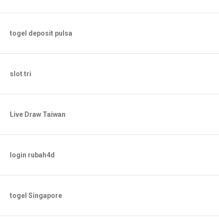
togel deposit pulsa
slot tri
Live Draw Taiwan
login rubah4d
togel Singapore