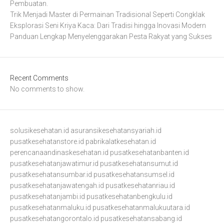
Pembuatan.
Trik Menjadi Master di Permainan Tradisional Seperti Congklak
Eksplorasi Seni Kriya Kaca: Dari Tradisi hingga Inovasi Modern
Panduan Lengkap Menyelenggarakan Pesta Rakyat yang Sukses
Recent Comments
No comments to show.
solusikesehatan.id
asuransikesehatansyariah.id
pusatkesehatanstore.id
pabrikalatkesehatan.id
perencanaandinaskesehatan.id
pusatkesehatanbanten.id
pusatkesehatanjawatimur.id
pusatkesehatansumut.id
pusatkesehatansumbar.id
pusatkesehatansumsel.id
pusatkesehatanjawatengah.id
pusatkesehatanriau.id
pusatkesehatanjambi.id
pusatkesehatanbengkulu.id
pusatkesehatanmaluku.id
pusatkesehatanmalukuutara.id
pusatkesehatangorontalo.id
pusatkesehatansabang.id