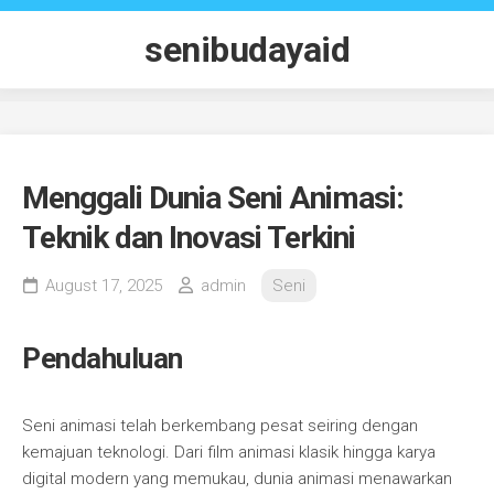
Skip
to
senibudayaid
content
Menggali Dunia Seni Animasi:
Teknik dan Inovasi Terkini
August 17, 2025
admin
Seni
Pendahuluan
Seni animasi telah berkembang pesat seiring dengan
kemajuan teknologi. Dari film animasi klasik hingga karya
digital modern yang memukau, dunia animasi menawarkan