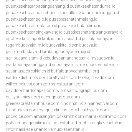
pusatkesehatanpadangpanjang.id
pusatkesehatandumai.id
pusatkesehatanpalembang.id
pusatkesehatanlubuklinggau.id
pusatkesehatansolo.id
pusatkesehatanmalang.id
pusatkesehatanmataram.id
pusatkesehatanbima.id
pusatkesehatansingkawang.id
pusatkesehatanpalangkaraya.id
apotekerku.id
apotekmk.id
farmasiuad.id
pecintabudaya.id
ragambudayajatim.id
budayakita.id
senibudaya.id
penikmatbudaya.id
lumbungbudayadermaji.id
senibudayaislam.id
kebudayaantanahdatar.id
mybudaya.id
wartabudayasanggau.id
sribudaya.id
simerdupolresbatang.id
satlantaspolresklaten.id
buffalogrovechamber.org
eatdrinkdishmpls.com
craftycutz.com
texasgirlreads.com
williemcginest.com
zorrosrestaurant.com
davidsonhardscapes.com
wilkinsactiongraphics.com
guiltybunnies.com
acemgmtgroup.com
greeneacresfarmhouse.com
cincinnatiukrainianfestival.com
fullhousesa.com
oyaguerefineart.com
healthywife.com
pbcvoice.com
amazingtimlocksmith.com
marrakechimmo.com
polresmanggaraitimur.id
polrestoba.id
infotentangkesehatan.id
informasikesehatan.id
kamuskesehatan.id