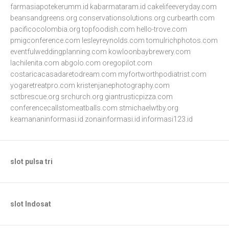
farmasiapotekerumm.id
kabarmataram.id
cakelifeeveryday.com
beansandgreens.org
conservationsolutions.org
curbearth.com
pacificocolombia.org
topfoodish.com
hello-trove.com
pmigconference.com
lesleyreynolds.com
tomulrichphotos.com
eventfulweddingplanning.com
kowloonbaybrewery.com
lachilenita.com
abgolo.com
oregopilot.com
costaricacasadaretodream.com
myfortworthpodiatrist.com
yogaretreatpro.com
kristenjanephotography.com
sctbrescue.org
srchurch.org
giantrusticpizza.com
conferencecallstomeatballs.com
stmichaelwtby.org
keamananinformasi.id
zonainformasi.id
informasi123.id
slot pulsa tri
slot Indosat