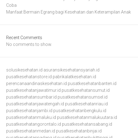
Coba
Manfaat Bermain Egrang bagi Kesehatan dan Keterampilan Anak
Recent Comments
No comments to show.
solusikesehatan.id
asuransikesehatansyariah.id
pusatkesehatanstore.id
pabrikalatkesehatan.id
perencanaandinaskesehatan.id
pusatkesehatanbanten.id
pusatkesehatanjawatimur.id
pusatkesehatansumut.id
pusatkesehatansumbar.id
pusatkesehatansumsel.id
pusatkesehatanjawatengah.id
pusatkesehatanriau.id
pusatkesehatanjambi.id
pusatkesehatanbengkulu.id
pusatkesehatanmaluku.id
pusatkesehatanmalukuutara.id
pusatkesehatangorontalo.id
pusatkesehatansabang.id
pusatkesehatanmedan.id
pusatkesehatanbinjai.id
pusatkesehatanpadang.id
pusatkesehatanbukittinggi.id