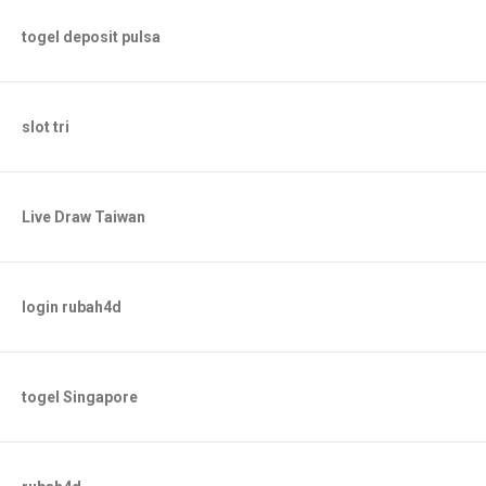
togel deposit pulsa
slot tri
Live Draw Taiwan
login rubah4d
togel Singapore