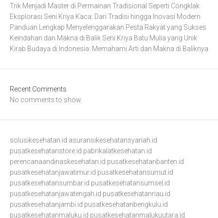
Trik Menjadi Master di Permainan Tradisional Seperti Congklak
Eksplorasi Seni Kriya Kaca: Dari Tradisi hingga Inovasi Modern
Panduan Lengkap Menyelenggarakan Pesta Rakyat yang Sukses
Keindahan dan Makna di Balik Seni Kriya Batu Mulia yang Unik
Kirab Budaya di Indonesia: Memahami Arti dan Makna di Baliknya
Recent Comments
No comments to show.
solusikesehatan.id
asuransikesehatansyariah.id
pusatkesehatanstore.id
pabrikalatkesehatan.id
perencanaandinaskesehatan.id
pusatkesehatanbanten.id
pusatkesehatanjawatimur.id
pusatkesehatansumut.id
pusatkesehatansumbar.id
pusatkesehatansumsel.id
pusatkesehatanjawatengah.id
pusatkesehatanriau.id
pusatkesehatanjambi.id
pusatkesehatanbengkulu.id
pusatkesehatanmaluku.id
pusatkesehatanmalukuutara.id