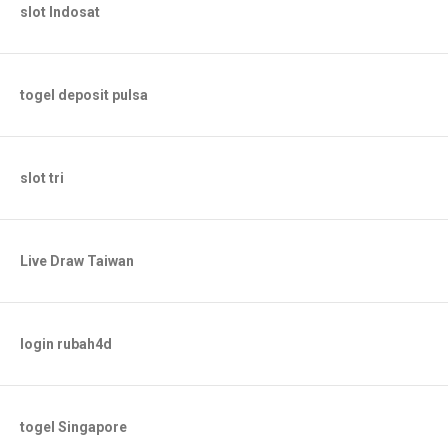
slot Indosat
togel deposit pulsa
slot tri
Live Draw Taiwan
login rubah4d
togel Singapore