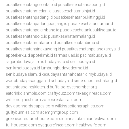
pusatkesehatangorontalo.id
pusatkesehatansabang.id
pusatkesehatanmedan.id
pusatkesehatanbinjai.id
pusatkesehatanpadang.id
pusatkesehatanbukittinggi.id
pusatkesehatanpadangpanjang.id
pusatkesehatandumai.id
pusatkesehatanpalembang.id
pusatkesehatanlubuklinggau.id
pusatkesehatansolo.id
pusatkesehatanmalang.id
pusatkesehatanmataram.id
pusatkesehatanbima.id
pusatkesehatansingkawang.id
pusatkesehatanpalangkaraya.id
apotekerku.id
apotekmk.id
farmasiuad.id
pecintabudaya.id
ragambudayajatim.id
budayakita.id
senibudaya.id
penikmatbudaya.id
lumbungbudayadermaji.id
senibudayaislam.id
kebudayaantanahdatar.id
mybudaya.id
wartabudayasanggau.id
sribudaya.id
simerdupolresbatang.id
satlantaspolresklaten.id
buffalogrovechamber.org
eatdrinkdishmpls.com
craftycutz.com
texasgirlreads.com
williemcginest.com
zorrosrestaurant.com
davidsonhardscapes.com
wilkinsactiongraphics.com
guiltybunnies.com
acemgmtgroup.com
greeneacresfarmhouse.com
cincinnatiukrainianfestival.com
fullhousesa.com
oyaguerefineart.com
healthywife.com