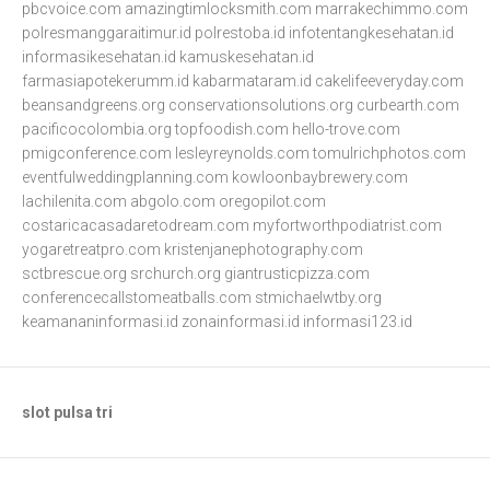
pbcvoice.com
amazingtimlocksmith.com
marrakechimmo.com
polresmanggaraitimur.id
polrestoba.id
infotentangkesehatan.id
informasikesehatan.id
kamuskesehatan.id
farmasiapotekerumm.id
kabarmataram.id
cakelifeeveryday.com
beansandgreens.org
conservationsolutions.org
curbearth.com
pacificocolombia.org
topfoodish.com
hello-trove.com
pmigconference.com
lesleyreynolds.com
tomulrichphotos.com
eventfulweddingplanning.com
kowloonbaybrewery.com
lachilenita.com
abgolo.com
oregopilot.com
costaricacasadaretodream.com
myfortworthpodiatrist.com
yogaretreatpro.com
kristenjanephotography.com
sctbrescue.org
srchurch.org
giantrusticpizza.com
conferencecallstomeatballs.com
stmichaelwtby.org
keamananinformasi.id
zonainformasi.id
informasi123.id
slot pulsa tri