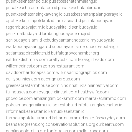
pusatkesehatansolo.id
pusatkesehatanmalang.id
pusatkesehatanmataram.id
pusatkesehatanbima.id
pusatkesehatansingkawang.id
pusatkesehatanpalangkaraya.id
apotekerku.id
apotekmk.id
farmasiuad.id
pecintabudaya.id
ragambudayajatim.id
budayakita.id
senibudaya.id
penikmatbudaya.id
lumbungbudayadermaji.id
senibudayaislam.id
kebudayaantanahdatar.id
mybudaya.id
wartabudayasanggau.id
sribudaya.id
simerdupolresbatang.id
satlantaspolresklaten.id
buffalogrovechamber.org
eatdrinkdishmpls.com
craftycutz.com
texasgirlreads.com
williemcginest.com
zorrosrestaurant.com
davidsonhardscapes.com
wilkinsactiongraphics.com
guiltybunnies.com
acemgmtgroup.com
greeneacresfarmhouse.com
cincinnatiukrainianfestival.com
fullhousesa.com
oyaguerefineart.com
healthywife.com
pbcvoice.com
amazingtimlocksmith.com
marrakechimmo.com
polresmanggaraitimur.id
polrestoba.id
infotentangkesehatan.id
informasikesehatan.id
kamuskesehatan.id
farmasiapotekerumm.id
kabarmataram.id
cakelifeeveryday.com
beansandgreens.org
conservationsolutions.org
curbearth.com
pacificocolombia.org
topfoodish.com
hello-trove.com