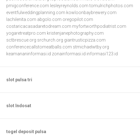
pmigconference.com
lesleyreynolds.com
tomulrichphotos.com
eventfulweddingplanning.com
kowloonbaybrewery.com
lachilenita.com
abgolo.com
oregopilot.com
costaricacasadaretodream.com
myfortworthpodiatrist.com
yogaretreatpro.com
kristenjanephotography.com
sctbrescue.org
srchurch.org
giantrusticpizza.com
conferencecallstomeatballs.com
stmichaelwtby.org
keamananinformasi.id
zonainformasi.id
informasi123.id
slot pulsa tri
slot Indosat
togel deposit pulsa