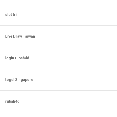
slot tri
Live Draw Taiwan
login rubah4d
togel Singapore
rubah4d