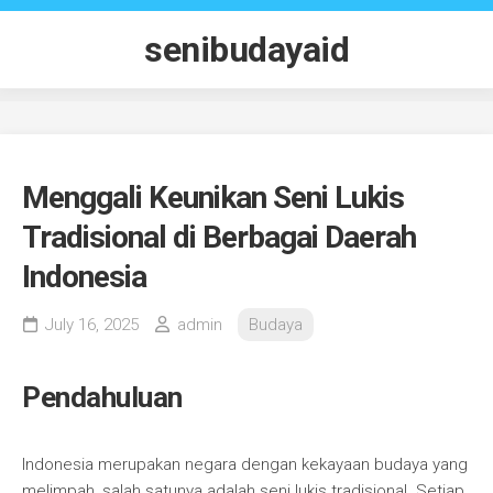
Skip
to
senibudayaid
content
Menggali Keunikan Seni Lukis
Tradisional di Berbagai Daerah
Indonesia
July 16, 2025
admin
Budaya
Pendahuluan
Indonesia merupakan negara dengan kekayaan budaya yang
melimpah, salah satunya adalah seni lukis tradisional. Setiap