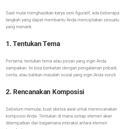
Saat mulai menghasilkan karya seni figuratif, ada beberapa
langkah yang dapat membantu Anda menciptakan sesuatu
yang menarik:
1.
Tentukan Tema
Pertama, tentukan tema atau pesan yang ingin Anda
sampaikan. Ini bisa berkaitan dengan pengalaman pribadi,
cerita, atau bahkan masalah sosial yang ingin Anda soroti.
2.
Rencanakan Komposisi
Sebelum memulai, buat sketsa awal untuk merencanakan
komposisi Anda. Tentukan di mana setiap elemen akan
ditempatkan dan bagaimana interaksi antara elemen