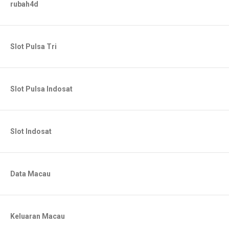
rubah4d
Slot Pulsa Tri
Slot Pulsa Indosat
Slot Indosat
Data Macau
Keluaran Macau