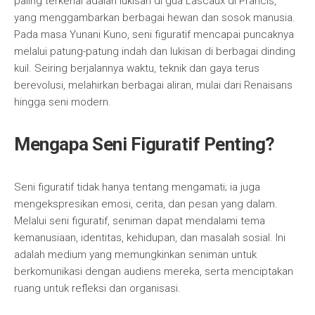
paling terkenal adalah lukisan di gua Lascaux di Prancis,
yang menggambarkan berbagai hewan dan sosok manusia.
Pada masa Yunani Kuno, seni figuratif mencapai puncaknya
melalui patung-patung indah dan lukisan di berbagai dinding
kuil. Seiring berjalannya waktu, teknik dan gaya terus
berevolusi, melahirkan berbagai aliran, mulai dari Renaisans
hingga seni modern.
Mengapa Seni Figuratif Penting?
Seni figuratif tidak hanya tentang mengamati; ia juga
mengekspresikan emosi, cerita, dan pesan yang dalam.
Melalui seni figuratif, seniman dapat mendalami tema
kemanusiaan, identitas, kehidupan, dan masalah sosial. Ini
adalah medium yang memungkinkan seniman untuk
berkomunikasi dengan audiens mereka, serta menciptakan
ruang untuk refleksi dan organisasi.