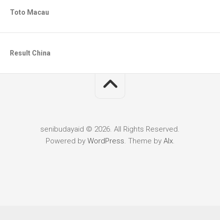
Toto Macau
Result China
senibudayaid © 2026. All Rights Reserved.
Powered by
WordPress
. Theme by
Alx
.