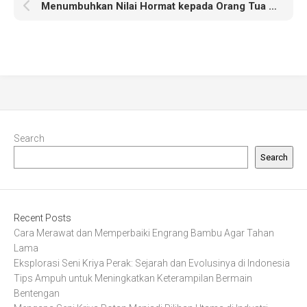
Menumbuhkan Nilai Hormat kepada Orang Tua dalam Kehidupan Sehari-hari
Search
Search
Recent Posts
Cara Merawat dan Memperbaiki Engrang Bambu Agar Tahan
Lama
Eksplorasi Seni Kriya Perak: Sejarah dan Evolusinya di Indonesia
Tips Ampuh untuk Meningkatkan Keterampilan Bermain
Bentengan