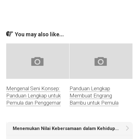
You may also like...
Mengenal Seni Konsep:
Panduan Lengkap
Panduan Lengkap untuk
Membuat Engrang
Pemula dan Penggemar
Bambu untuk Pemula
Menemukan Nilai Kebersamaan dalam Kehidupan Sehari-hari Anda