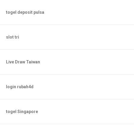
togel deposit pulsa
slot tri
Live Draw Taiwan
login rubah4d
togel Singapore