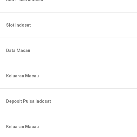
Slot Indosat
Data Macau
Keluaran Macau
Deposit Pulsa Indosat
Keluaran Macau