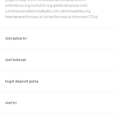
sctbrescue.org
srchurch.org
giantrusticpizza.com
conferencecallstomeatballs.com
stmichaelwtby.org
keamananinformasi.id
zonainformasi.id
informasi123.id
slot pulsa tri
slot Indosat
togel deposit pulsa
slot tri