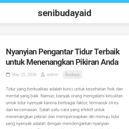
Skip
to
senibudayaid
content
Nyanyian Pengantar Tidur Terbaik
untuk Menenangkan Pikiran Anda
May 25, 2026
admin
Budaya
Tidur yang berkualitas adalah kunci untuk kesehatan fisik dan
mental yang baik. Namun, banyak orang mengalami kesulitan
untuk tidur nyenyak karena berbagai faktor, termasuk stres
dan kecemasan. Salah satu cara yang efektif untuk
menenangkan pikiran dan mempersiapkan diri menuju tidur
yang nyenyak adalah dengan mendengarkan nyanyian