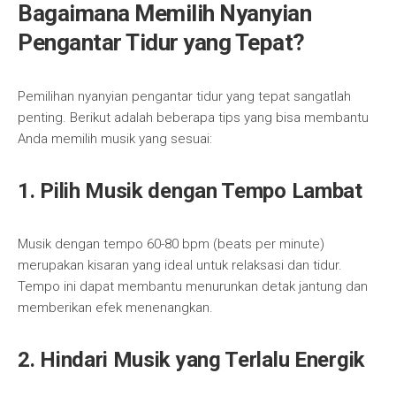
Bagaimana Memilih Nyanyian
Pengantar Tidur yang Tepat?
Pemilihan nyanyian pengantar tidur yang tepat sangatlah
penting. Berikut adalah beberapa tips yang bisa membantu
Anda memilih musik yang sesuai:
1. Pilih Musik dengan Tempo Lambat
Musik dengan tempo 60-80 bpm (beats per minute)
merupakan kisaran yang ideal untuk relaksasi dan tidur.
Tempo ini dapat membantu menurunkan detak jantung dan
memberikan efek menenangkan.
2. Hindari Musik yang Terlalu Energik