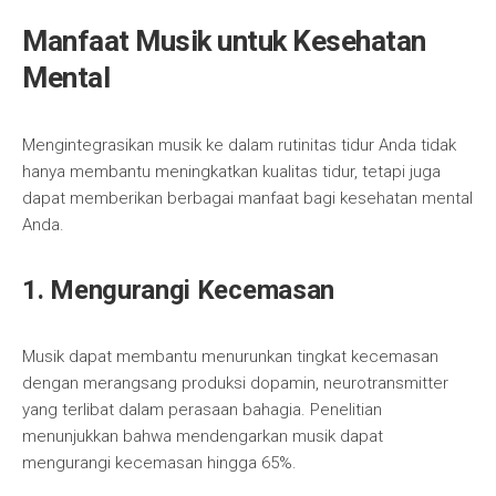
Manfaat Musik untuk Kesehatan
Mental
Mengintegrasikan musik ke dalam rutinitas tidur Anda tidak
hanya membantu meningkatkan kualitas tidur, tetapi juga
dapat memberikan berbagai manfaat bagi kesehatan mental
Anda.
1. Mengurangi Kecemasan
Musik dapat membantu menurunkan tingkat kecemasan
dengan merangsang produksi dopamin, neurotransmitter
yang terlibat dalam perasaan bahagia. Penelitian
menunjukkan bahwa mendengarkan musik dapat
mengurangi kecemasan hingga 65%.