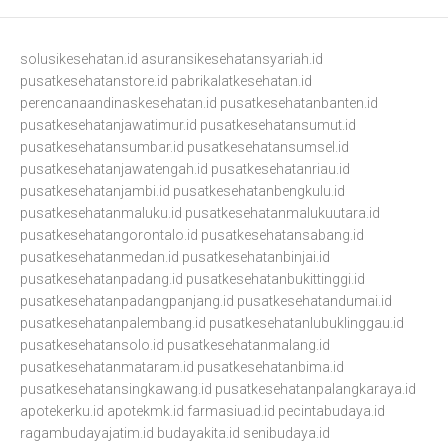
solusikesehatan.id
asuransikesehatansyariah.id
pusatkesehatanstore.id
pabrikalatkesehatan.id
perencanaandinaskesehatan.id
pusatkesehatanbanten.id
pusatkesehatanjawatimur.id
pusatkesehatansumut.id
pusatkesehatansumbar.id
pusatkesehatansumsel.id
pusatkesehatanjawatengah.id
pusatkesehatanriau.id
pusatkesehatanjambi.id
pusatkesehatanbengkulu.id
pusatkesehatanmaluku.id
pusatkesehatanmalukuutara.id
pusatkesehatangorontalo.id
pusatkesehatansabang.id
pusatkesehatanmedan.id
pusatkesehatanbinjai.id
pusatkesehatanpadang.id
pusatkesehatanbukittinggi.id
pusatkesehatanpadangpanjang.id
pusatkesehatandumai.id
pusatkesehatanpalembang.id
pusatkesehatanlubuklinggau.id
pusatkesehatansolo.id
pusatkesehatanmalang.id
pusatkesehatanmataram.id
pusatkesehatanbima.id
pusatkesehatansingkawang.id
pusatkesehatanpalangkaraya.id
apotekerku.id
apotekmk.id
farmasiuad.id
pecintabudaya.id
ragambudayajatim.id
budayakita.id
senibudaya.id