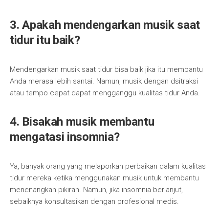
3. Apakah mendengarkan musik saat
tidur itu baik?
Mendengarkan musik saat tidur bisa baik jika itu membantu
Anda merasa lebih santai. Namun, musik dengan dsitraksi
atau tempo cepat dapat mengganggu kualitas tidur Anda.
4. Bisakah musik membantu
mengatasi insomnia?
Ya, banyak orang yang melaporkan perbaikan dalam kualitas
tidur mereka ketika menggunakan musik untuk membantu
menenangkan pikiran. Namun, jika insomnia berlanjut,
sebaiknya konsultasikan dengan profesional medis.