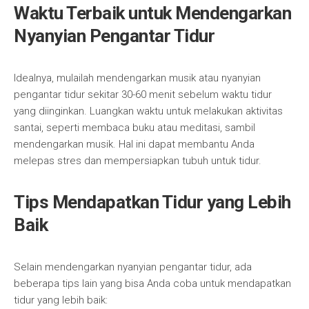
Waktu Terbaik untuk Mendengarkan
Nyanyian Pengantar Tidur
Idealnya, mulailah mendengarkan musik atau nyanyian
pengantar tidur sekitar 30-60 menit sebelum waktu tidur
yang diinginkan. Luangkan waktu untuk melakukan aktivitas
santai, seperti membaca buku atau meditasi, sambil
mendengarkan musik. Hal ini dapat membantu Anda
melepas stres dan mempersiapkan tubuh untuk tidur.
Tips Mendapatkan Tidur yang Lebih
Baik
Selain mendengarkan nyanyian pengantar tidur, ada
beberapa tips lain yang bisa Anda coba untuk mendapatkan
tidur yang lebih baik: