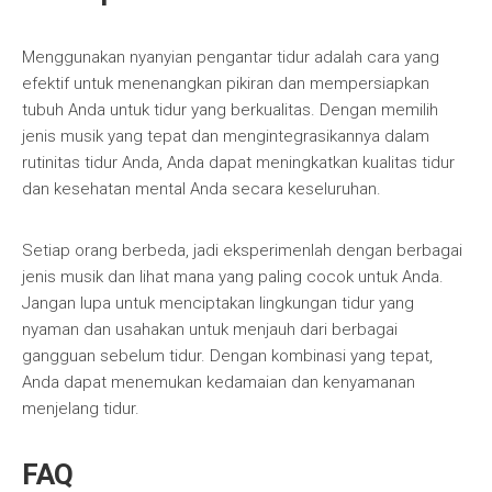
Menggunakan nyanyian pengantar tidur adalah cara yang
efektif untuk menenangkan pikiran dan mempersiapkan
tubuh Anda untuk tidur yang berkualitas. Dengan memilih
jenis musik yang tepat dan mengintegrasikannya dalam
rutinitas tidur Anda, Anda dapat meningkatkan kualitas tidur
dan kesehatan mental Anda secara keseluruhan.
Setiap orang berbeda, jadi eksperimenlah dengan berbagai
jenis musik dan lihat mana yang paling cocok untuk Anda.
Jangan lupa untuk menciptakan lingkungan tidur yang
nyaman dan usahakan untuk menjauh dari berbagai
gangguan sebelum tidur. Dengan kombinasi yang tepat,
Anda dapat menemukan kedamaian dan kenyamanan
menjelang tidur.
FAQ