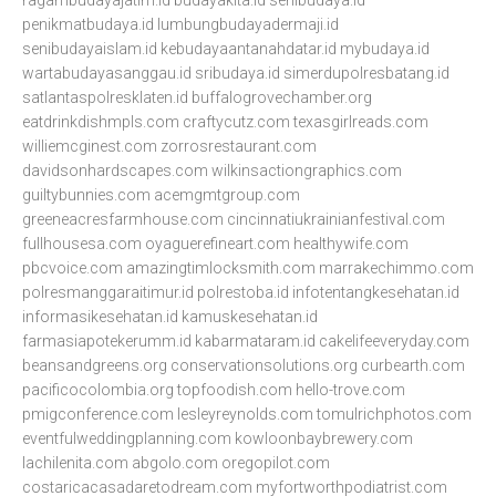
ragambudayajatim.id
budayakita.id
senibudaya.id
penikmatbudaya.id
lumbungbudayadermaji.id
senibudayaislam.id
kebudayaantanahdatar.id
mybudaya.id
wartabudayasanggau.id
sribudaya.id
simerdupolresbatang.id
satlantaspolresklaten.id
buffalogrovechamber.org
eatdrinkdishmpls.com
craftycutz.com
texasgirlreads.com
williemcginest.com
zorrosrestaurant.com
davidsonhardscapes.com
wilkinsactiongraphics.com
guiltybunnies.com
acemgmtgroup.com
greeneacresfarmhouse.com
cincinnatiukrainianfestival.com
fullhousesa.com
oyaguerefineart.com
healthywife.com
pbcvoice.com
amazingtimlocksmith.com
marrakechimmo.com
polresmanggaraitimur.id
polrestoba.id
infotentangkesehatan.id
informasikesehatan.id
kamuskesehatan.id
farmasiapotekerumm.id
kabarmataram.id
cakelifeeveryday.com
beansandgreens.org
conservationsolutions.org
curbearth.com
pacificocolombia.org
topfoodish.com
hello-trove.com
pmigconference.com
lesleyreynolds.com
tomulrichphotos.com
eventfulweddingplanning.com
kowloonbaybrewery.com
lachilenita.com
abgolo.com
oregopilot.com
costaricacasadaretodream.com
myfortworthpodiatrist.com