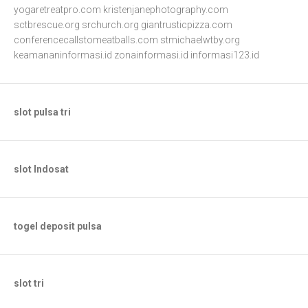
yogaretreatpro.com
kristenjanephotography.com
sctbrescue.org
srchurch.org
giantrusticpizza.com
conferencecallstomeatballs.com
stmichaelwtby.org
keamananinformasi.id
zonainformasi.id
informasi123.id
slot pulsa tri
slot Indosat
togel deposit pulsa
slot tri