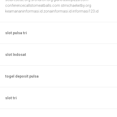
conferencecallstomeatballs.com
stmichaelwtby.org
keamananinformasi.id
zonainformasi.id
informasi123.id
slot pulsa tri
slot Indosat
togel deposit pulsa
slot tri