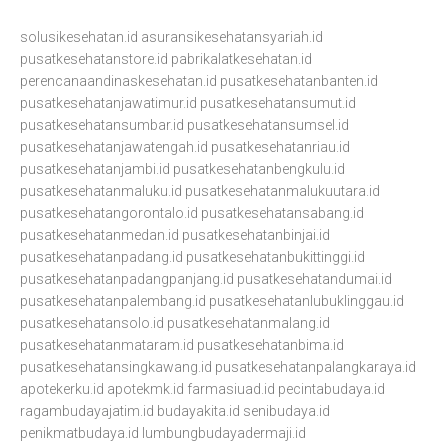
solusikesehatan.id
asuransikesehatansyariah.id
pusatkesehatanstore.id
pabrikalatkesehatan.id
perencanaandinaskesehatan.id
pusatkesehatanbanten.id
pusatkesehatanjawatimur.id
pusatkesehatansumut.id
pusatkesehatansumbar.id
pusatkesehatansumsel.id
pusatkesehatanjawatengah.id
pusatkesehatanriau.id
pusatkesehatanjambi.id
pusatkesehatanbengkulu.id
pusatkesehatanmaluku.id
pusatkesehatanmalukuutara.id
pusatkesehatangorontalo.id
pusatkesehatansabang.id
pusatkesehatanmedan.id
pusatkesehatanbinjai.id
pusatkesehatanpadang.id
pusatkesehatanbukittinggi.id
pusatkesehatanpadangpanjang.id
pusatkesehatandumai.id
pusatkesehatanpalembang.id
pusatkesehatanlubuklinggau.id
pusatkesehatansolo.id
pusatkesehatanmalang.id
pusatkesehatanmataram.id
pusatkesehatanbima.id
pusatkesehatansingkawang.id
pusatkesehatanpalangkaraya.id
apotekerku.id
apotekmk.id
farmasiuad.id
pecintabudaya.id
ragambudayajatim.id
budayakita.id
senibudaya.id
penikmatbudaya.id
lumbungbudayadermaji.id