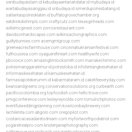
senibudayaislam.id
kebudayaantanahdatar.id
mybudaya.id
wartabudayasanggau.id
sribudaya.id
simerdupolresbatang.id
satlantaspolresklaten.id
buffalogrovechamber.org
eatdrinkdishmpls.com
craftycutz.com
texasgirlreads.com
williemcginest.com
zorrosrestaurant.com
davidsonhardscapes.com
wilkinsactiongraphics.com
guiltybunnies.com
acemgmtgroup.com
greeneacresfarmhouse.com
cincinnatiukrainianfestival.com
fullhousesa.com
oyaguerefineart.com
healthywife.com
pbcvoice.com
amazingtimlocksmith.com
marrakechimmo.com
polresmanggaraitimur.id
polrestoba.id
infotentangkesehatan.id
informasikesehatan.id
kamuskesehatan.id
farmasiapotekerumm.id
kabarmataram.id
cakelifeeveryday.com
beansandgreens.org
conservationsolutions.org
curbearth.com
pacificocolombia.org
topfoodish.com
hello-trove.com
pmigconference.com
lesleyreynolds.com
tomulrichphotos.com
eventfulweddingplanning.com
kowloonbaybrewery.com
lachilenita.com
abgolo.com
oregopilot.com
costaricacasadaretodream.com
myfortworthpodiatrist.com
yogaretreatpro.com
kristenjanephotography.com
sctbrescue.org
srchurch.org
giantrusticpizza.com