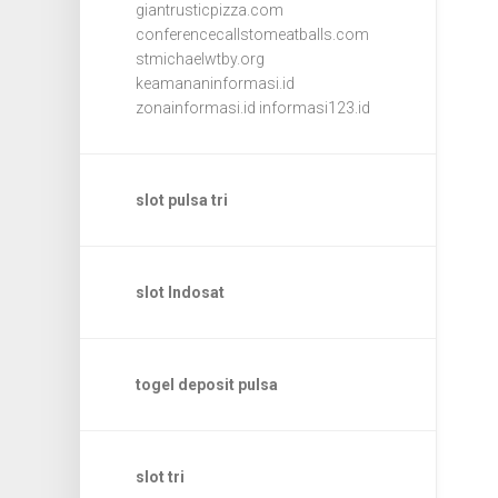
giantrusticpizza.com
conferencecallstomeatballs.com
stmichaelwtby.org
keamananinformasi.id
zonainformasi.id
informasi123.id
slot pulsa tri
slot Indosat
togel deposit pulsa
slot tri