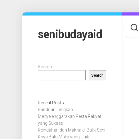
Skip
to
content
senibudayaid
Search
Search
Recent Posts
Panduan Lengkap
Menyelenggarakan Pesta Rakyat
yang Sukses
Keindahan dan Makna di Balik Seni
Kriya Batu Mulia yang Unik