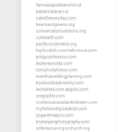
farmasiapotekerumm.id
kabarmataram.id
cakelifeeveryday.com
beansandgreens.org
conservationsolutions.org
curbearth.com
pacificocolombia.org
topfoodish.com
hello-trove.com
pmigconference.com
lesleyreynolds.com
tomulrichphotos.com
eventfulweddingplanning.com
kowloonbaybrewery.com
lachilenita.com
abgolo.com
oregopilot.com
costaricacasadaretodream.com
myfortworthpodiatrist.com
yogaretreatpro.com
kristenjanephotography.com
sctbrescue.org
srchurch.org