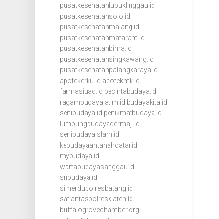
pusatkesehatanlubuklinggau.id
pusatkesehatansolo.id
pusatkesehatanmalang.id
pusatkesehatanmataram.id
pusatkesehatanbima.id
pusatkesehatansingkawang.id
pusatkesehatanpalangkaraya.id
apotekerku.id
apotekmk.id
farmasiuad.id
pecintabudaya.id
ragambudayajatim.id
budayakita.id
senibudaya.id
penikmatbudaya.id
lumbungbudayadermaji.id
senibudayaislam.id
kebudayaantanahdatar.id
mybudaya.id
wartabudayasanggau.id
sribudaya.id
simerdupolresbatang.id
satlantaspolresklaten.id
buffalogrovechamber.org