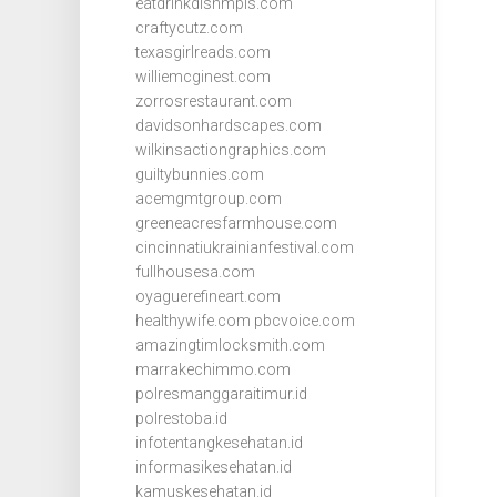
eatdrinkdishmpls.com
craftycutz.com
texasgirlreads.com
williemcginest.com
zorrosrestaurant.com
davidsonhardscapes.com
wilkinsactiongraphics.com
guiltybunnies.com
acemgmtgroup.com
greeneacresfarmhouse.com
cincinnatiukrainianfestival.com
fullhousesa.com
oyaguerefineart.com
healthywife.com
pbcvoice.com
amazingtimlocksmith.com
marrakechimmo.com
polresmanggaraitimur.id
polrestoba.id
infotentangkesehatan.id
informasikesehatan.id
kamuskesehatan.id