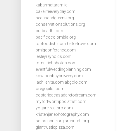
kabarmataram.id
cakelifeeveryday.com
beansandgreens.org
conservationsolutions.org
curbearth.com
pacificocolombia.org
topfoodish.com
hello-trove.com
pmigconference.com
lesleyreynolds.com
tomulrichphotos.com
eventfulweddingplanning.com
kowloonbaybrewery.com
lachilenita.com
abgolo.com
oregopilot.com
costaricacasadaretodream.com
myfortworthpodiatrist.com
yogaretreatpro.com
kristenjanephotography.com
sctbrescue.org
srchurch.org
giantrusticpizza.com