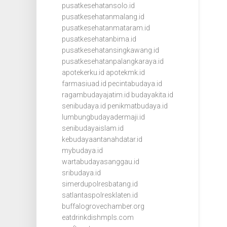
pusatkesehatansolo.id
pusatkesehatanmalang.id
pusatkesehatanmataram.id
pusatkesehatanbima.id
pusatkesehatansingkawang.id
pusatkesehatanpalangkaraya.id
apotekerku.id
apotekmk.id
farmasiuad.id
pecintabudaya.id
ragambudayajatim.id
budayakita.id
senibudaya.id
penikmatbudaya.id
lumbungbudayadermaji.id
senibudayaislam.id
kebudayaantanahdatar.id
mybudaya.id
wartabudayasanggau.id
sribudaya.id
simerdupolresbatang.id
satlantaspolresklaten.id
buffalogrovechamber.org
eatdrinkdishmpls.com