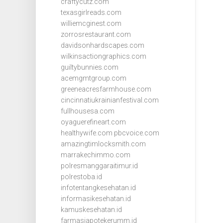
craftycutz.com
texasgirlreads.com
williemcginest.com
zorrosrestaurant.com
davidsonhardscapes.com
wilkinsactiongraphics.com
guiltybunnies.com
acemgmtgroup.com
greeneacresfarmhouse.com
cincinnatiukrainianfestival.com
fullhousesa.com
oyaguerefineart.com
healthywife.com
pbcvoice.com
amazingtimlocksmith.com
marrakechimmo.com
polresmanggaraitimur.id
polrestoba.id
infotentangkesehatan.id
informasikesehatan.id
kamuskesehatan.id
farmasiapotekerumm.id