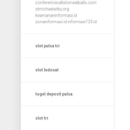
conferencecallstomeatballs.com
stmichaelwtby.org
keamananinformasi.id
zonainformasi.id
informasi123.id
slot pulsa tri
slot Indosat
togel deposit pulsa
slot tri