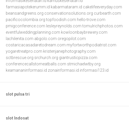
informasikesehatan.id
kamuskesehatan.id
farmasiapotekerumm.id
kabarmataram.id
cakelifeeveryday.com
beansandgreens.org
conservationsolutions.org
curbearth.com
pacificocolombia.org
topfoodish.com
hello-trove.com
pmigconference.com
lesleyreynolds.com
tomulrichphotos.com
eventfulweddingplanning.com
kowloonbaybrewery.com
lachilenita.com
abgolo.com
oregopilot.com
costaricacasadaretodream.com
myfortworthpodiatrist.com
yogaretreatpro.com
kristenjanephotography.com
sctbrescue.org
srchurch.org
giantrusticpizza.com
conferencecallstomeatballs.com
stmichaelwtby.org
keamananinformasi.id
zonainformasi.id
informasi123.id
slot pulsa tri
slot Indosat