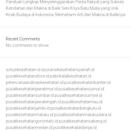
Panduan Lengkap Menyelenggarakan Pesta Rakyat yang Sukses
Keindahan dan Makna di Balik Seni Kriya Batu Mulia yang Unik
Kirab Budaya di Indonesia: Memahami Arti dan Makna di Baliknya
Recent Comments
No comments to show.
solusikesehatan.id
asuransikesehatansyariah.id
pusatkesehatanstore.id
pabrikalatkesehatan.id
perencanaandinaskesehatan.id
pusatkesehatanbanten.id
pusatkesehatanjawatimur.id
pusatkesehatansumut.id
pusatkesehatansumbar.id
pusatkesehatansumsel.id
pusatkesehatanjawatengah.id
pusatkesehatanriau.id
pusatkesehatanjambi.id
pusatkesehatanbengkulu.id
pusatkesehatanmaluku.id
pusatkesehatanmalukuutara.id
pusatkesehatangorontalo.id
pusatkesehatansabang.id
pusatkesehatanmedan.id
pusatkesehatanbinjai.id