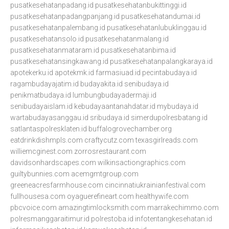
pusatkesehatanpadang.id
pusatkesehatanbukittinggi.id
pusatkesehatanpadangpanjang.id
pusatkesehatandumai.id
pusatkesehatanpalembang.id
pusatkesehatanlubuklinggau.id
pusatkesehatansolo.id
pusatkesehatanmalang.id
pusatkesehatanmataram.id
pusatkesehatanbima.id
pusatkesehatansingkawang.id
pusatkesehatanpalangkaraya.id
apotekerku.id
apotekmk.id
farmasiuad.id
pecintabudaya.id
ragambudayajatim.id
budayakita.id
senibudaya.id
penikmatbudaya.id
lumbungbudayadermaji.id
senibudayaislam.id
kebudayaantanahdatar.id
mybudaya.id
wartabudayasanggau.id
sribudaya.id
simerdupolresbatang.id
satlantaspolresklaten.id
buffalogrovechamber.org
eatdrinkdishmpls.com
craftycutz.com
texasgirlreads.com
williemcginest.com
zorrosrestaurant.com
davidsonhardscapes.com
wilkinsactiongraphics.com
guiltybunnies.com
acemgmtgroup.com
greeneacresfarmhouse.com
cincinnatiukrainianfestival.com
fullhousesa.com
oyaguerefineart.com
healthywife.com
pbcvoice.com
amazingtimlocksmith.com
marrakechimmo.com
polresmanggaraitimur.id
polrestoba.id
infotentangkesehatan.id