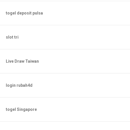
togel deposit pulsa
slot tri
Live Draw Taiwan
login rubah4d
togel Singapore