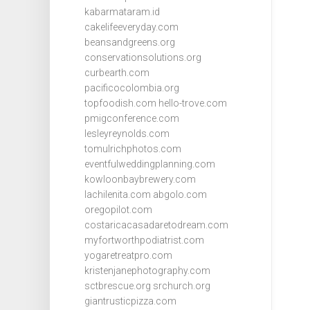
kabarmataram.id
cakelifeeveryday.com
beansandgreens.org
conservationsolutions.org
curbearth.com
pacificocolombia.org
topfoodish.com
hello-trove.com
pmigconference.com
lesleyreynolds.com
tomulrichphotos.com
eventfulweddingplanning.com
kowloonbaybrewery.com
lachilenita.com
abgolo.com
oregopilot.com
costaricacasadaretodream.com
myfortworthpodiatrist.com
yogaretreatpro.com
kristenjanephotography.com
sctbrescue.org
srchurch.org
giantrusticpizza.com