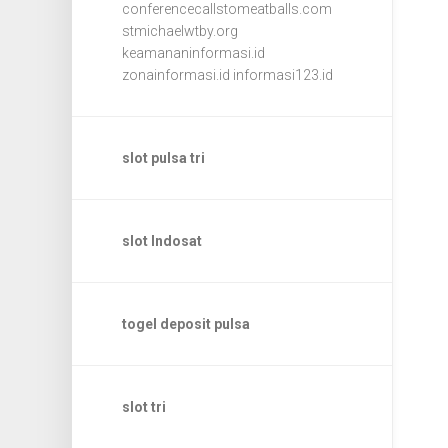
conferencecallstomeatballs.com
stmichaelwtby.org
keamananinformasi.id
zonainformasi.id
informasi123.id
slot pulsa tri
slot Indosat
togel deposit pulsa
slot tri