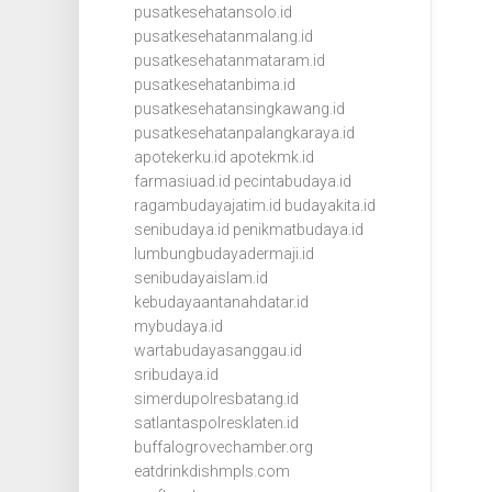
pusatkesehatansolo.id
pusatkesehatanmalang.id
pusatkesehatanmataram.id
pusatkesehatanbima.id
pusatkesehatansingkawang.id
pusatkesehatanpalangkaraya.id
apotekerku.id
apotekmk.id
farmasiuad.id
pecintabudaya.id
ragambudayajatim.id
budayakita.id
senibudaya.id
penikmatbudaya.id
lumbungbudayadermaji.id
senibudayaislam.id
kebudayaantanahdatar.id
mybudaya.id
wartabudayasanggau.id
sribudaya.id
simerdupolresbatang.id
satlantaspolresklaten.id
buffalogrovechamber.org
eatdrinkdishmpls.com