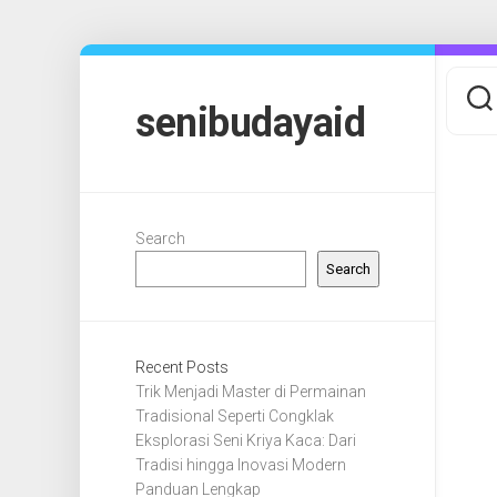
Skip
to
content
senibudayaid
Search
Search
Recent Posts
Trik Menjadi Master di Permainan
Tradisional Seperti Congklak
Eksplorasi Seni Kriya Kaca: Dari
Tradisi hingga Inovasi Modern
Panduan Lengkap