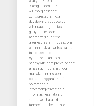
craftycutz.com
texasgirlreads.com
williemcginest.com
zorrosrestaurant.com
davidsonhardscapes.com
wilkinsactiongraphics.com
guiltybunnies.com
acemgmtgroup.com
greeneacresfarmhouse.com
cincinnatiukrainianfestival.com
fullhousesa.com
oyaguerefineart.com
healthywife.com
pbcvoice.com
amazingtimlocksmith.com
marrakechimmo.com
polresmanggaraitimur.id
polrestoba.id
infotentangkesehatan.id
informasikesehatan.id
kamuskesehatan.id
farmasiapotekerumm.id