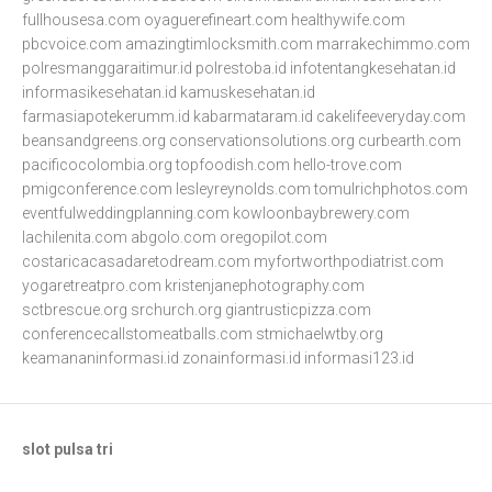
fullhousesa.com
oyaguerefineart.com
healthywife.com
pbcvoice.com
amazingtimlocksmith.com
marrakechimmo.com
polresmanggaraitimur.id
polrestoba.id
infotentangkesehatan.id
informasikesehatan.id
kamuskesehatan.id
farmasiapotekerumm.id
kabarmataram.id
cakelifeeveryday.com
beansandgreens.org
conservationsolutions.org
curbearth.com
pacificocolombia.org
topfoodish.com
hello-trove.com
pmigconference.com
lesleyreynolds.com
tomulrichphotos.com
eventfulweddingplanning.com
kowloonbaybrewery.com
lachilenita.com
abgolo.com
oregopilot.com
costaricacasadaretodream.com
myfortworthpodiatrist.com
yogaretreatpro.com
kristenjanephotography.com
sctbrescue.org
srchurch.org
giantrusticpizza.com
conferencecallstomeatballs.com
stmichaelwtby.org
keamananinformasi.id
zonainformasi.id
informasi123.id
slot pulsa tri