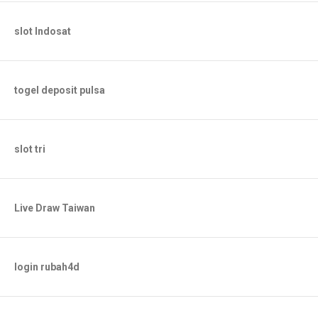
slot Indosat
togel deposit pulsa
slot tri
Live Draw Taiwan
login rubah4d