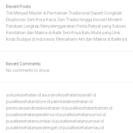
Recent Posts
Trik Menjadi Master di Permainan Tradisional Seperti Congklak
Eksplorasi Seni Kriya Kaca: Dari Tradisi hingga Inovasi Modern
Panduan Lengkap Menyelenggarakan Pesta Rakyat yang Sukses
Keindahan dan Makna di Balik Seni Kriya Batu Mulia yang Unik
Kirab Budaya di Indonesia: Memahami Arti dan Makna di Baliknya
Recent Comments
No comments to show.
solusikesehatan.id
asuransikesehatansyariah.id
pusatkesehatanstore.id
pabrikalatkesehatan.id
perencanaandinaskesehatan.id
pusatkesehatanbanten.id
pusatkesehatanjawatimur.id
pusatkesehatansumut.id
pusatkesehatansumbar.id
pusatkesehatansumsel.id
pusatkesehatanjawatengah.id
pusatkesehatanriau.id