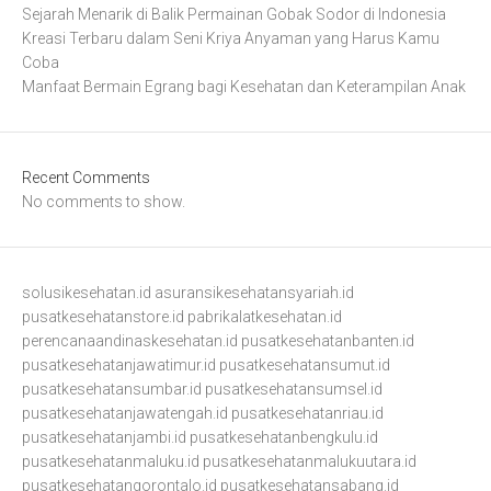
Sejarah Menarik di Balik Permainan Gobak Sodor di Indonesia
Kreasi Terbaru dalam Seni Kriya Anyaman yang Harus Kamu
Coba
Manfaat Bermain Egrang bagi Kesehatan dan Keterampilan Anak
Recent Comments
No comments to show.
solusikesehatan.id
asuransikesehatansyariah.id
pusatkesehatanstore.id
pabrikalatkesehatan.id
perencanaandinaskesehatan.id
pusatkesehatanbanten.id
pusatkesehatanjawatimur.id
pusatkesehatansumut.id
pusatkesehatansumbar.id
pusatkesehatansumsel.id
pusatkesehatanjawatengah.id
pusatkesehatanriau.id
pusatkesehatanjambi.id
pusatkesehatanbengkulu.id
pusatkesehatanmaluku.id
pusatkesehatanmalukuutara.id
pusatkesehatangorontalo.id
pusatkesehatansabang.id