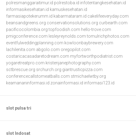
polresmanggaraitimur.id
polrestoba.id
infotentangkesehatan.id
informasikesehatan.id
kamuskesehatan.id
farmasiapotekerumm.id
kabarmataram.id
cakelifeeveryday.com
beansandgreens.org
conservationsolutions.org
curbearth.com
pacificocolombia.org
topfoodish.com
hello-trove.com
pmigconference.com
lesleyreynolds.com
tomulrichphotos.com
eventfulweddingplanning.com
kowloonbaybrewery.com
lachilenita.com
abgolo.com
oregopilot.com
costaricacasadaretodream.com
myfortworthpodiatrist.com
yogaretreatpro.com
kristenjanephotography.com
sctbrescue.org
srchurch.org
giantrusticpizza.com
conferencecallstomeatballs.com
stmichaelwtby.org
keamananinformasi.id
zonainformasi.id
informasi123.id
slot pulsa tri
slot Indosat