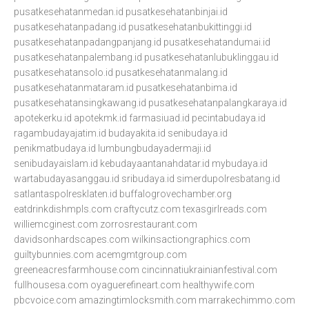
pusatkesehatanmedan.id
pusatkesehatanbinjai.id
pusatkesehatanpadang.id
pusatkesehatanbukittinggi.id
pusatkesehatanpadangpanjang.id
pusatkesehatandumai.id
pusatkesehatanpalembang.id
pusatkesehatanlubuklinggau.id
pusatkesehatansolo.id
pusatkesehatanmalang.id
pusatkesehatanmataram.id
pusatkesehatanbima.id
pusatkesehatansingkawang.id
pusatkesehatanpalangkaraya.id
apotekerku.id
apotekmk.id
farmasiuad.id
pecintabudaya.id
ragambudayajatim.id
budayakita.id
senibudaya.id
penikmatbudaya.id
lumbungbudayadermaji.id
senibudayaislam.id
kebudayaantanahdatar.id
mybudaya.id
wartabudayasanggau.id
sribudaya.id
simerdupolresbatang.id
satlantaspolresklaten.id
buffalogrovechamber.org
eatdrinkdishmpls.com
craftycutz.com
texasgirlreads.com
williemcginest.com
zorrosrestaurant.com
davidsonhardscapes.com
wilkinsactiongraphics.com
guiltybunnies.com
acemgmtgroup.com
greeneacresfarmhouse.com
cincinnatiukrainianfestival.com
fullhousesa.com
oyaguerefineart.com
healthywife.com
pbcvoice.com
amazingtimlocksmith.com
marrakechimmo.com