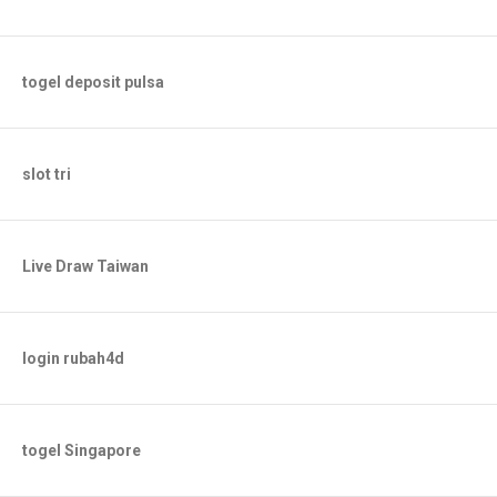
togel deposit pulsa
slot tri
Live Draw Taiwan
login rubah4d
togel Singapore