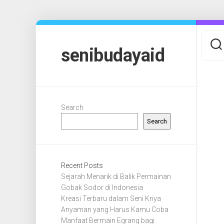
Skip
to
content
senibudayaid
Search
Search
Recent Posts
Sejarah Menarik di Balik Permainan
Gobak Sodor di Indonesia
Kreasi Terbaru dalam Seni Kriya
Anyaman yang Harus Kamu Coba
Manfaat Bermain Egrang bagi