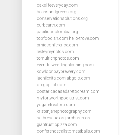
cakelifeeveryday.com
beansandgreens.org
conservationsolutions.org
curbearth.com
pacificocolombia.org
topfoodish.com
hello-trove.com
pmigconference.com
lesleyreynolds.com
tomulrichphotos.com
eventfulweddingplanning.com
kowloonbaybrewery.com
lachilenita.com
abgolo.com
oregopilot.com
costaricacasadaretodream.com
myfortworthpodiatrist.com
yogaretreatpro.com
kristenjanephotography.com
sctbrescue.org
srchurch.org
giantrusticpizza.com
conferencecallstomeatballs.com