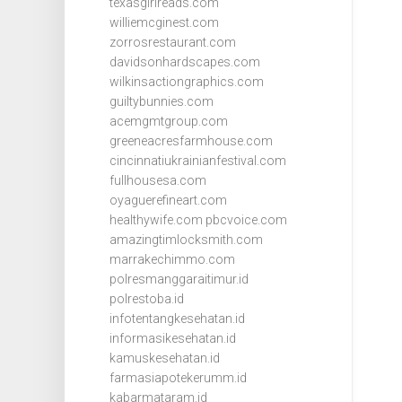
texasgirlreads.com
williemcginest.com
zorrosrestaurant.com
davidsonhardscapes.com
wilkinsactiongraphics.com
guiltybunnies.com
acemgmtgroup.com
greeneacresfarmhouse.com
cincinnatiukrainianfestival.com
fullhousesa.com
oyaguerefineart.com
healthywife.com
pbcvoice.com
amazingtimlocksmith.com
marrakechimmo.com
polresmanggaraitimur.id
polrestoba.id
infotentangkesehatan.id
informasikesehatan.id
kamuskesehatan.id
farmasiapotekerumm.id
kabarmataram.id