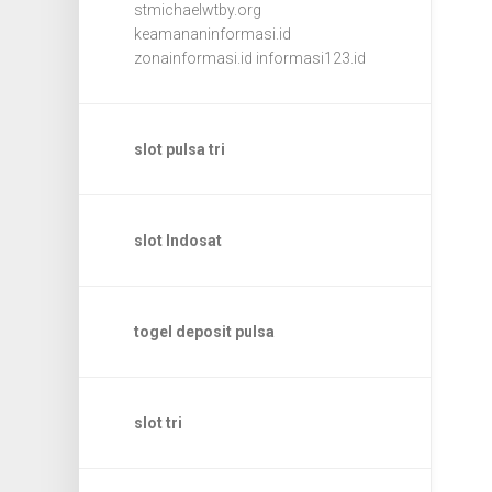
stmichaelwtby.org
keamananinformasi.id
zonainformasi.id
informasi123.id
slot pulsa tri
slot Indosat
togel deposit pulsa
slot tri