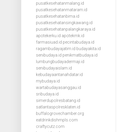
pusatkesehatanmalang.id
pusatkesehatanmataram.id
pusatkesehatanbima.id
pusatkesehatansingkawang.id
pusatkesehatanpalangkaraya.id
apotekerku.id
apotekmk.id
farmasiuad.id
pecintabudaya.id
ragambudayajatim.id
budayakita.id
senibudaya.id
penikmatbudaya.id
lumbungbudayadermaji.id
senibudayaislam.id
kebudayaantanahdatar.id
mybudaya.id
wartabudayasanggau.id
sribudaya.id
simerdupolresbatang.id
satlantaspolresklaten.id
buffalogrovechamber.org
eatdrinkdishmpls.com
craftycutz.com