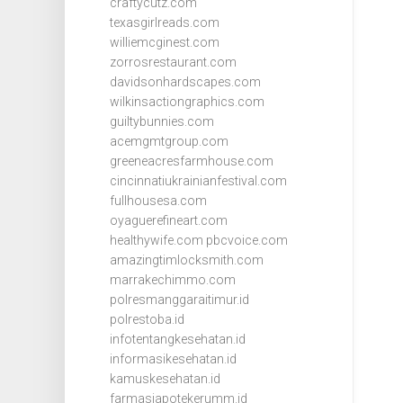
craftycutz.com
texasgirlreads.com
williemcginest.com
zorrosrestaurant.com
davidsonhardscapes.com
wilkinsactiongraphics.com
guiltybunnies.com
acemgmtgroup.com
greeneacresfarmhouse.com
cincinnatiukrainianfestival.com
fullhousesa.com
oyaguerefineart.com
healthywife.com
pbcvoice.com
amazingtimlocksmith.com
marrakechimmo.com
polresmanggaraitimur.id
polrestoba.id
infotentangkesehatan.id
informasikesehatan.id
kamuskesehatan.id
farmasiapotekerumm.id