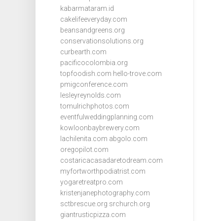
kabarmataram.id
cakelifeeveryday.com
beansandgreens.org
conservationsolutions.org
curbearth.com
pacificocolombia.org
topfoodish.com
hello-trove.com
pmigconference.com
lesleyreynolds.com
tomulrichphotos.com
eventfulweddingplanning.com
kowloonbaybrewery.com
lachilenita.com
abgolo.com
oregopilot.com
costaricacasadaretodream.com
myfortworthpodiatrist.com
yogaretreatpro.com
kristenjanephotography.com
sctbrescue.org
srchurch.org
giantrusticpizza.com