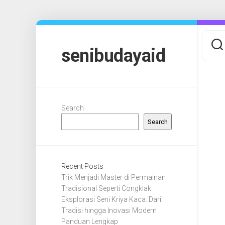
Skip
to
content
senibudayaid
Search
Search
Recent Posts
Trik Menjadi Master di Permainan
Tradisional Seperti Congklak
Eksplorasi Seni Kriya Kaca: Dari
Tradisi hingga Inovasi Modern
Panduan Lengkap