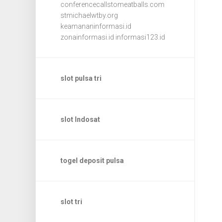
conferencecallstomeatballs.com
stmichaelwtby.org
keamananinformasi.id
zonainformasi.id
informasi123.id
slot pulsa tri
slot Indosat
togel deposit pulsa
slot tri