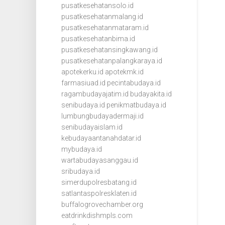
pusatkesehatansolo.id
pusatkesehatanmalang.id
pusatkesehatanmataram.id
pusatkesehatanbima.id
pusatkesehatansingkawang.id
pusatkesehatanpalangkaraya.id
apotekerku.id
apotekmk.id
farmasiuad.id
pecintabudaya.id
ragambudayajatim.id
budayakita.id
senibudaya.id
penikmatbudaya.id
lumbungbudayadermaji.id
senibudayaislam.id
kebudayaantanahdatar.id
mybudaya.id
wartabudayasanggau.id
sribudaya.id
simerdupolresbatang.id
satlantaspolresklaten.id
buffalogrovechamber.org
eatdrinkdishmpls.com