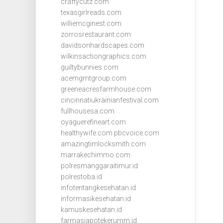
craftycutz.com
texasgirlreads.com
williemcginest.com
zorrosrestaurant.com
davidsonhardscapes.com
wilkinsactiongraphics.com
guiltybunnies.com
acemgmtgroup.com
greeneacresfarmhouse.com
cincinnatiukrainianfestival.com
fullhousesa.com
oyaguerefineart.com
healthywife.com
pbcvoice.com
amazingtimlocksmith.com
marrakechimmo.com
polresmanggaraitimur.id
polrestoba.id
infotentangkesehatan.id
informasikesehatan.id
kamuskesehatan.id
farmasiapotekerumm.id