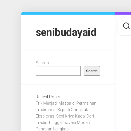
Skip
to
content
senibudayaid
Search
Search
Recent Posts
Trik Menjadi Master di Permainan
Tradisional Seperti Congklak
Eksplorasi Seni Kriya Kaca: Dari
Tradisi hingga Inovasi Modern
Panduan Lengkap