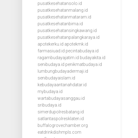
pusatkesehatansolo.id
pusatkesehatanmalang.id
pusatkesehatanmataram.id
pusatkesehatanbima.id
pusatkesehatansingkawang.id
pusatkesehatanpalangkaraya.id
apotekerku.id
apotekmk.id
farmasiuad.id
pecintabudaya.id
ragambudayajatim.id
budayakita.id
senibudaya.id
penikmatbudaya.id
lumbungbudayadermaji.id
senibudayaislam.id
kebudayaantanahdatar.id
mybudaya.id
wartabudayasanggau.id
sribudaya.id
simerdupolresbatang.id
satlantaspolresklaten.id
buffalogrovechamber.org
eatdrinkdishmpls.com