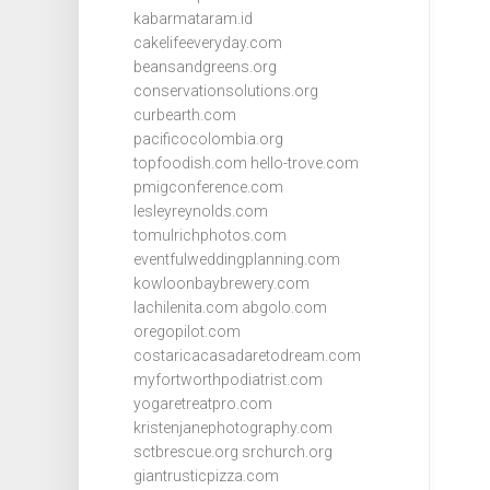
kabarmataram.id
cakelifeeveryday.com
beansandgreens.org
conservationsolutions.org
curbearth.com
pacificocolombia.org
topfoodish.com
hello-trove.com
pmigconference.com
lesleyreynolds.com
tomulrichphotos.com
eventfulweddingplanning.com
kowloonbaybrewery.com
lachilenita.com
abgolo.com
oregopilot.com
costaricacasadaretodream.com
myfortworthpodiatrist.com
yogaretreatpro.com
kristenjanephotography.com
sctbrescue.org
srchurch.org
giantrusticpizza.com