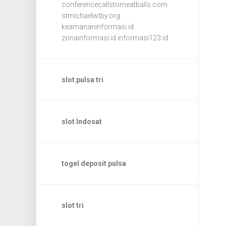
conferencecallstomeatballs.com
stmichaelwtby.org
keamananinformasi.id
zonainformasi.id
informasi123.id
slot pulsa tri
slot Indosat
togel deposit pulsa
slot tri