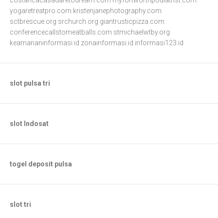
costaricacasadaretodream.com
myfortworthpodiatrist.com
yogaretreatpro.com
kristenjanephotography.com
sctbrescue.org
srchurch.org
giantrusticpizza.com
conferencecallstomeatballs.com
stmichaelwtby.org
keamananinformasi.id
zonainformasi.id
informasi123.id
slot pulsa tri
slot Indosat
togel deposit pulsa
slot tri