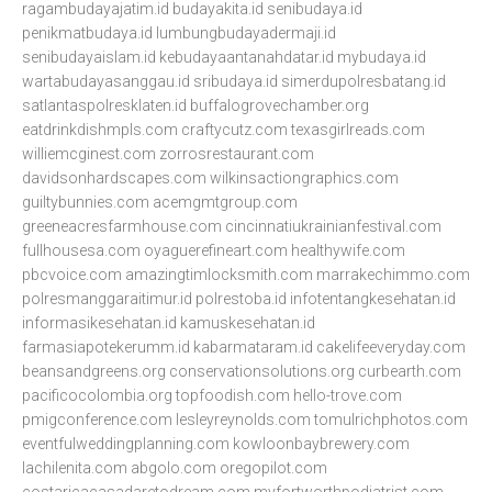
ragambudayajatim.id
budayakita.id
senibudaya.id
penikmatbudaya.id
lumbungbudayadermaji.id
senibudayaislam.id
kebudayaantanahdatar.id
mybudaya.id
wartabudayasanggau.id
sribudaya.id
simerdupolresbatang.id
satlantaspolresklaten.id
buffalogrovechamber.org
eatdrinkdishmpls.com
craftycutz.com
texasgirlreads.com
williemcginest.com
zorrosrestaurant.com
davidsonhardscapes.com
wilkinsactiongraphics.com
guiltybunnies.com
acemgmtgroup.com
greeneacresfarmhouse.com
cincinnatiukrainianfestival.com
fullhousesa.com
oyaguerefineart.com
healthywife.com
pbcvoice.com
amazingtimlocksmith.com
marrakechimmo.com
polresmanggaraitimur.id
polrestoba.id
infotentangkesehatan.id
informasikesehatan.id
kamuskesehatan.id
farmasiapotekerumm.id
kabarmataram.id
cakelifeeveryday.com
beansandgreens.org
conservationsolutions.org
curbearth.com
pacificocolombia.org
topfoodish.com
hello-trove.com
pmigconference.com
lesleyreynolds.com
tomulrichphotos.com
eventfulweddingplanning.com
kowloonbaybrewery.com
lachilenita.com
abgolo.com
oregopilot.com