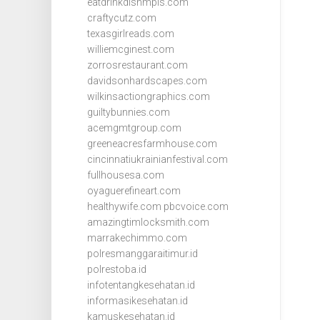
eatdrinkdishmpls.com
craftycutz.com
texasgirlreads.com
williemcginest.com
zorrosrestaurant.com
davidsonhardscapes.com
wilkinsactiongraphics.com
guiltybunnies.com
acemgmtgroup.com
greeneacresfarmhouse.com
cincinnatiukrainianfestival.com
fullhousesa.com
oyaguerefineart.com
healthywife.com
pbcvoice.com
amazingtimlocksmith.com
marrakechimmo.com
polresmanggaraitimur.id
polrestoba.id
infotentangkesehatan.id
informasikesehatan.id
kamuskesehatan.id