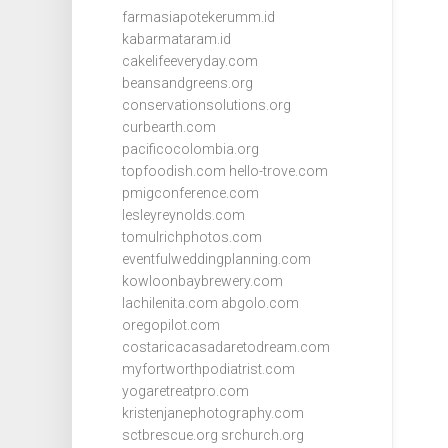
farmasiapotekerumm.id
kabarmataram.id
cakelifeeveryday.com
beansandgreens.org
conservationsolutions.org
curbearth.com
pacificocolombia.org
topfoodish.com
hello-trove.com
pmigconference.com
lesleyreynolds.com
tomulrichphotos.com
eventfulweddingplanning.com
kowloonbaybrewery.com
lachilenita.com
abgolo.com
oregopilot.com
costaricacasadaretodream.com
myfortworthpodiatrist.com
yogaretreatpro.com
kristenjanephotography.com
sctbrescue.org
srchurch.org