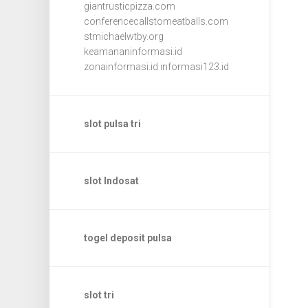
giantrusticpizza.com
conferencecallstomeatballs.com
stmichaelwtby.org
keamananinformasi.id
zonainformasi.id
informasi123.id
slot pulsa tri
slot Indosat
togel deposit pulsa
slot tri