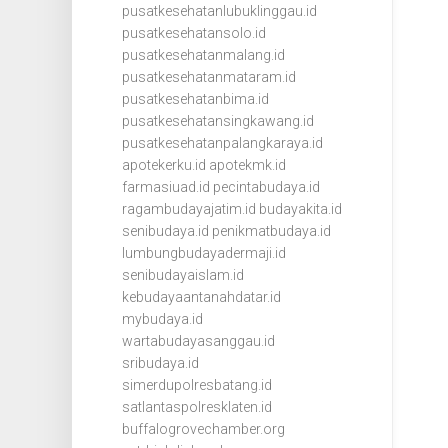
pusatkesehatanlubuklinggau.id
pusatkesehatansolo.id
pusatkesehatanmalang.id
pusatkesehatanmataram.id
pusatkesehatanbima.id
pusatkesehatansingkawang.id
pusatkesehatanpalangkaraya.id
apotekerku.id
apotekmk.id
farmasiuad.id
pecintabudaya.id
ragambudayajatim.id
budayakita.id
senibudaya.id
penikmatbudaya.id
lumbungbudayadermaji.id
senibudayaislam.id
kebudayaantanahdatar.id
mybudaya.id
wartabudayasanggau.id
sribudaya.id
simerdupolresbatang.id
satlantaspolresklaten.id
buffalogrovechamber.org