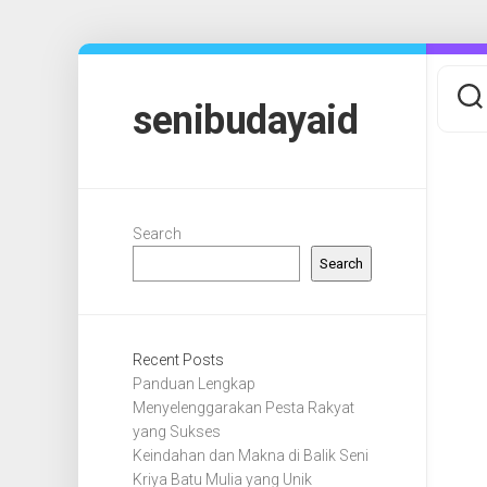
Skip
to
content
senibudayaid
Search
Search
Recent Posts
Panduan Lengkap
Menyelenggarakan Pesta Rakyat
yang Sukses
Keindahan dan Makna di Balik Seni
Kriya Batu Mulia yang Unik