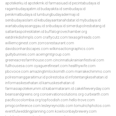
apotekerku.id
apotekmk.id
farmasiuad.id
pecintabudaya.id
ragambudayajatim.id
budayakita.id
senibudaya.id
penikmatbudaya.id
lumbungbudayadermaji.id
senibudayaislam.id
kebudayaantanahdatar.id
mybudaya.id
wartabudayasanggau.id
sribudaya.id
simerdupolresbatang.id
satlantaspolresklaten.id
buffalogrovechamber.org
eatdrinkdishmpls.com
craftycutz.com
texasgirlreads.com
williemcginest.com
zorrosrestaurant.com
davidsonhardscapes.com
wilkinsactiongraphics.com
guiltybunnies.com
acemgmtgroup.com
greeneacresfarmhouse.com
cincinnatiukrainianfestival.com
fullhousesa.com
oyaguerefineart.com
healthywife.com
pbcvoice.com
amazingtimlocksmith.com
marrakechimmo.com
polresmanggaraitimur.id
polrestoba.id
infotentangkesehatan.id
informasikesehatan.id
kamuskesehatan.id
farmasiapotekerumm.id
kabarmataram.id
cakelifeeveryday.com
beansandgreens.org
conservationsolutions.org
curbearth.com
pacificocolombia.org
topfoodish.com
hello-trove.com
pmigconference.com
lesleyreynolds.com
tomulrichphotos.com
eventfulweddingplanning.com
kowloonbaybrewery.com