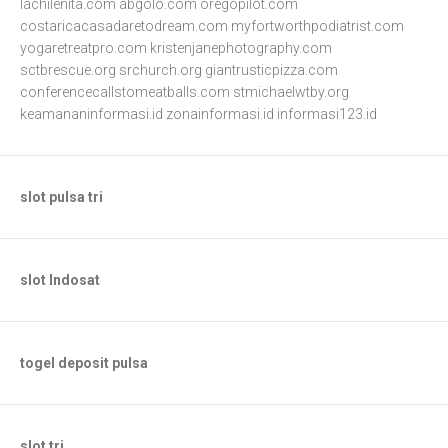
lachilenita.com
abgolo.com
oregopilot.com
costaricacasadaretodream.com
myfortworthpodiatrist.com
yogaretreatpro.com
kristenjanephotography.com
sctbrescue.org
srchurch.org
giantrusticpizza.com
conferencecallstomeatballs.com
stmichaelwtby.org
keamananinformasi.id
zonainformasi.id
informasi123.id
slot pulsa tri
slot Indosat
togel deposit pulsa
slot tri