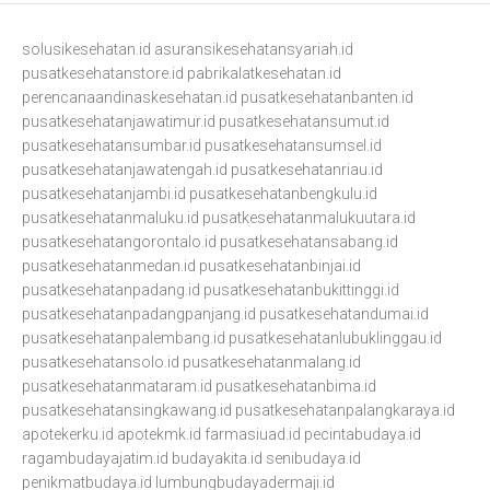
solusikesehatan.id
asuransikesehatansyariah.id
pusatkesehatanstore.id
pabrikalatkesehatan.id
perencanaandinaskesehatan.id
pusatkesehatanbanten.id
pusatkesehatanjawatimur.id
pusatkesehatansumut.id
pusatkesehatansumbar.id
pusatkesehatansumsel.id
pusatkesehatanjawatengah.id
pusatkesehatanriau.id
pusatkesehatanjambi.id
pusatkesehatanbengkulu.id
pusatkesehatanmaluku.id
pusatkesehatanmalukuutara.id
pusatkesehatangorontalo.id
pusatkesehatansabang.id
pusatkesehatanmedan.id
pusatkesehatanbinjai.id
pusatkesehatanpadang.id
pusatkesehatanbukittinggi.id
pusatkesehatanpadangpanjang.id
pusatkesehatandumai.id
pusatkesehatanpalembang.id
pusatkesehatanlubuklinggau.id
pusatkesehatansolo.id
pusatkesehatanmalang.id
pusatkesehatanmataram.id
pusatkesehatanbima.id
pusatkesehatansingkawang.id
pusatkesehatanpalangkaraya.id
apotekerku.id
apotekmk.id
farmasiuad.id
pecintabudaya.id
ragambudayajatim.id
budayakita.id
senibudaya.id
penikmatbudaya.id
lumbungbudayadermaji.id