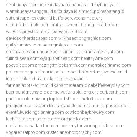
senibudayaislam.id
kebudayaantanahdatar.id
mybudaya.id
wartabudayasanggau.id
sribudaya.id
simerdupolresbatang.id
satlantaspolresklaten.id
buffalogrovechamber.org
eatdrinkdishmpls.com
craftycutz.com
texasgirlreads.com
williemcginest.com
zorrosrestaurant.com
davidsonhardscapes.com
wilkinsactiongraphics.com
guiltybunnies.com
acemgmtgroup.com
greeneacresfarmhouse.com
cincinnatiukrainianfestival.com
fullhousesa.com
oyaguerefineart.com
healthywife.com
pbcvoice.com
amazingtimlocksmith.com
marrakechimmo.com
polresmanggaraitimur.id
polrestoba.id
infotentangkesehatan.id
informasikesehatan.id
kamuskesehatan.id
farmasiapotekerumm.id
kabarmataram.id
cakelifeeveryday.com
beansandgreens.org
conservationsolutions.org
curbearth.com
pacificocolombia.org
topfoodish.com
hello-trove.com
pmigconference.com
lesleyreynolds.com
tomulrichphotos.com
eventfulweddingplanning.com
kowloonbaybrewery.com
lachilenita.com
abgolo.com
oregopilot.com
costaricacasadaretodream.com
myfortworthpodiatrist.com
yogaretreatpro.com
kristenjanephotography.com