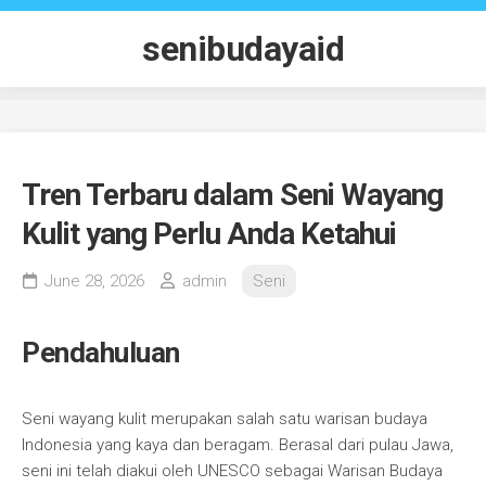
Skip
to
senibudayaid
content
Tren Terbaru dalam Seni Wayang
Kulit yang Perlu Anda Ketahui
June 28, 2026
admin
Seni
Pendahuluan
Seni wayang kulit merupakan salah satu warisan budaya
Indonesia yang kaya dan beragam. Berasal dari pulau Jawa,
seni ini telah diakui oleh UNESCO sebagai Warisan Budaya