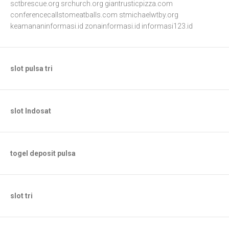
sctbrescue.org
srchurch.org
giantrusticpizza.com
conferencecallstomeatballs.com
stmichaelwtby.org
keamananinformasi.id
zonainformasi.id
informasi123.id
slot pulsa tri
slot Indosat
togel deposit pulsa
slot tri