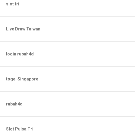
slot tri
Live Draw Taiwan
login rubah4d
togel Singapore
rubah4d
Slot Pulsa Tri