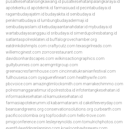
pusatkesehatansingkawang.id
pusatkesehatanpalangkaraya.id
apotekerku.id
apotekmk.id
farmasiuad.id
pecintabudaya.id
ragambudayajatim.id
budayakita.id
senibudaya.id
penikmatbudaya.id
lumbungbudayadermaji.id
senibudayaislam.id
kebudayaantanahdatar.id
mybudaya.id
wartabudayasanggau.id
sribudaya.id
simerdupolresbatang.id
satlantaspolresklaten.id
buffalogrovechamber.org
eatdrinkdishmpls.com
craftycutz.com
texasgirlreads.com
williemcginest.com
zorrosrestaurant.com
davidsonhardscapes.com
wilkinsactiongraphics.com
guiltybunnies.com
acemgmtgroup.com
greeneacresfarmhouse.com
cincinnatiukrainianfestival.com
fullhousesa.com
oyaguerefineart.com
healthywife.com
pbcvoice.com
amazingtimlocksmith.com
marrakechimmo.com
polresmanggaraitimur.id
polrestoba.id
infotentangkesehatan.id
informasikesehatan.id
kamuskesehatan.id
farmasiapotekerumm.id
kabarmataram.id
cakelifeeveryday.com
beansandgreens.org
conservationsolutions.org
curbearth.com
pacificocolombia.org
topfoodish.com
hello-trove.com
pmigconference.com
lesleyreynolds.com
tomulrichphotos.com
eventfulweddingplanning.com
kowloonbaybrewery.com