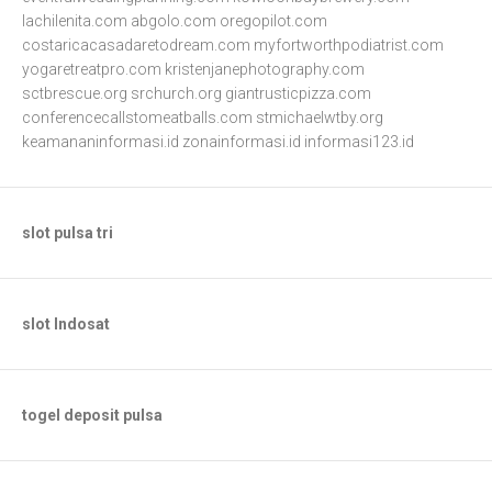
lachilenita.com
abgolo.com
oregopilot.com
costaricacasadaretodream.com
myfortworthpodiatrist.com
yogaretreatpro.com
kristenjanephotography.com
sctbrescue.org
srchurch.org
giantrusticpizza.com
conferencecallstomeatballs.com
stmichaelwtby.org
keamananinformasi.id
zonainformasi.id
informasi123.id
slot pulsa tri
slot Indosat
togel deposit pulsa