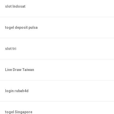
slot Indosat
togel deposit pulsa
slot tri
Live Draw Taiwan
login rubah4d
togel Singapore