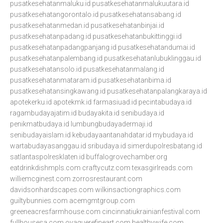
pusatkesehatanmaluku.id
pusatkesehatanmalukuutara.id
pusatkesehatangorontalo.id
pusatkesehatansabang.id
pusatkesehatanmedan.id
pusatkesehatanbinjai.id
pusatkesehatanpadang.id
pusatkesehatanbukittinggi.id
pusatkesehatanpadangpanjang.id
pusatkesehatandumai.id
pusatkesehatanpalembang.id
pusatkesehatanlubuklinggau.id
pusatkesehatansolo.id
pusatkesehatanmalang.id
pusatkesehatanmataram.id
pusatkesehatanbima.id
pusatkesehatansingkawang.id
pusatkesehatanpalangkaraya.id
apotekerku.id
apotekmk.id
farmasiuad.id
pecintabudaya.id
ragambudayajatim.id
budayakita.id
senibudaya.id
penikmatbudaya.id
lumbungbudayadermaji.id
senibudayaislam.id
kebudayaantanahdatar.id
mybudaya.id
wartabudayasanggau.id
sribudaya.id
simerdupolresbatang.id
satlantaspolresklaten.id
buffalogrovechamber.org
eatdrinkdishmpls.com
craftycutz.com
texasgirlreads.com
williemcginest.com
zorrosrestaurant.com
davidsonhardscapes.com
wilkinsactiongraphics.com
guiltybunnies.com
acemgmtgroup.com
greeneacresfarmhouse.com
cincinnatiukrainianfestival.com
fullhousesa.com
oyaguerefineart.com
healthywife.com