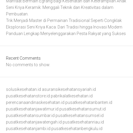
Manfaat Bermain Egrang bagi Kesehatan dan Keterampilan Anak
Seni Kriya Keramik: Menggali Teknik dan Kreativitas dalam
Pembuatan.
Trik Menjadi Master di Permainan Tradisional Seperti Congklak
Eksplorasi Seni Kriya Kaca: Dari Tradisi hingga Inovasi Modern
Panduan Lengkap Menyelenggarakan Pesta Rakyat yang Sukses
Recent Comments
No comments to show.
solusikesehatan.id
asuransikesehatansyariah.id
pusatkesehatanstore.id
pabrikalatkesehatan.id
perencanaandinaskesehatan.id
pusatkesehatanbanten.id
pusatkesehatanjawatimur.id
pusatkesehatansumut.id
pusatkesehatansumbar.id
pusatkesehatansumsel.id
pusatkesehatanjawatengah.id
pusatkesehatanriau.id
pusatkesehatanjambi.id
pusatkesehatanbengkulu.id