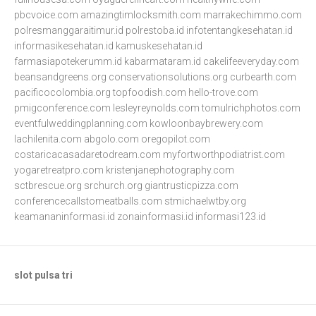
pbcvoice.com
amazingtimlocksmith.com
marrakechimmo.com
polresmanggaraitimur.id
polrestoba.id
infotentangkesehatan.id
informasikesehatan.id
kamuskesehatan.id
farmasiapotekerumm.id
kabarmataram.id
cakelifeeveryday.com
beansandgreens.org
conservationsolutions.org
curbearth.com
pacificocolombia.org
topfoodish.com
hello-trove.com
pmigconference.com
lesleyreynolds.com
tomulrichphotos.com
eventfulweddingplanning.com
kowloonbaybrewery.com
lachilenita.com
abgolo.com
oregopilot.com
costaricacasadaretodream.com
myfortworthpodiatrist.com
yogaretreatpro.com
kristenjanephotography.com
sctbrescue.org
srchurch.org
giantrusticpizza.com
conferencecallstomeatballs.com
stmichaelwtby.org
keamananinformasi.id
zonainformasi.id
informasi123.id
slot pulsa tri