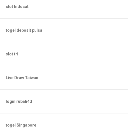
slot Indosat
togel deposit pulsa
slot tri
Live Draw Taiwan
login rubah4d
togel Singapore