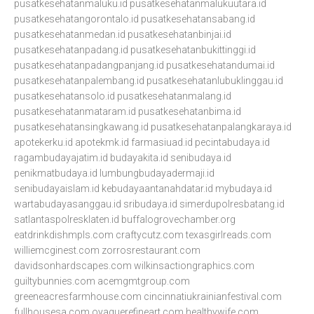
pusatkesehatanmaluku.id
pusatkesehatanmalukuutara.id
pusatkesehatangorontalo.id
pusatkesehatansabang.id
pusatkesehatanmedan.id
pusatkesehatanbinjai.id
pusatkesehatanpadang.id
pusatkesehatanbukittinggi.id
pusatkesehatanpadangpanjang.id
pusatkesehatandumai.id
pusatkesehatanpalembang.id
pusatkesehatanlubuklinggau.id
pusatkesehatansolo.id
pusatkesehatanmalang.id
pusatkesehatanmataram.id
pusatkesehatanbima.id
pusatkesehatansingkawang.id
pusatkesehatanpalangkaraya.id
apotekerku.id
apotekmk.id
farmasiuad.id
pecintabudaya.id
ragambudayajatim.id
budayakita.id
senibudaya.id
penikmatbudaya.id
lumbungbudayadermaji.id
senibudayaislam.id
kebudayaantanahdatar.id
mybudaya.id
wartabudayasanggau.id
sribudaya.id
simerdupolresbatang.id
satlantaspolresklaten.id
buffalogrovechamber.org
eatdrinkdishmpls.com
craftycutz.com
texasgirlreads.com
williemcginest.com
zorrosrestaurant.com
davidsonhardscapes.com
wilkinsactiongraphics.com
guiltybunnies.com
acemgmtgroup.com
greeneacresfarmhouse.com
cincinnatiukrainianfestival.com
fullhousesa.com
oyaguerefineart.com
healthywife.com