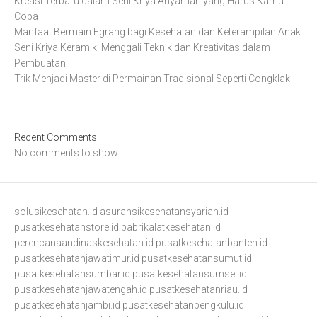
Kreasi Terbaru dalam Seni Kriya Anyaman yang Harus Kamu
Coba
Manfaat Bermain Egrang bagi Kesehatan dan Keterampilan Anak
Seni Kriya Keramik: Menggali Teknik dan Kreativitas dalam
Pembuatan.
Trik Menjadi Master di Permainan Tradisional Seperti Congklak
Recent Comments
No comments to show.
solusikesehatan.id
asuransikesehatansyariah.id
pusatkesehatanstore.id
pabrikalatkesehatan.id
perencanaandinaskesehatan.id
pusatkesehatanbanten.id
pusatkesehatanjawatimur.id
pusatkesehatansumut.id
pusatkesehatansumbar.id
pusatkesehatansumsel.id
pusatkesehatanjawatengah.id
pusatkesehatanriau.id
pusatkesehatanjambi.id
pusatkesehatanbengkulu.id