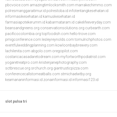
pbcvoice.com
amazingtimlocksmith.com
marrakechimmo.com
polresmanggaraitimur.id
polrestoba.id
infotentangkesehatan.id
informasikesehatan.id
kamuskesehatan.id
farmasiapotekerumm.id
kabarmataram.id
cakelifeeveryday.com
beansandgreens.org
conservationsolutions.org
curbearth.com
pacificocolombia.org
topfoodish.com
hello-trove.com
pmigconference.com
lesleyreynolds.com
tomulrichphotos.com
eventfulweddingplanning.com
kowloonbaybrewery.com
lachilenita.com
abgolo.com
oregopilot.com
costaricacasadaretodream.com
myfortworthpodiatrist.com
yogaretreatpro.com
kristenjanephotography.com
sctbrescue.org
srchurch.org
giantrusticpizza.com
conferencecallstomeatballs.com
stmichaelwtby.org
keamananinformasi.id
zonainformasi.id
informasi123.id
slot pulsa tri