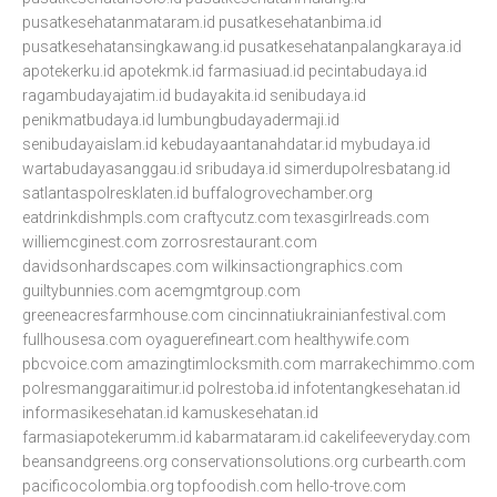
pusatkesehatanmataram.id
pusatkesehatanbima.id
pusatkesehatansingkawang.id
pusatkesehatanpalangkaraya.id
apotekerku.id
apotekmk.id
farmasiuad.id
pecintabudaya.id
ragambudayajatim.id
budayakita.id
senibudaya.id
penikmatbudaya.id
lumbungbudayadermaji.id
senibudayaislam.id
kebudayaantanahdatar.id
mybudaya.id
wartabudayasanggau.id
sribudaya.id
simerdupolresbatang.id
satlantaspolresklaten.id
buffalogrovechamber.org
eatdrinkdishmpls.com
craftycutz.com
texasgirlreads.com
williemcginest.com
zorrosrestaurant.com
davidsonhardscapes.com
wilkinsactiongraphics.com
guiltybunnies.com
acemgmtgroup.com
greeneacresfarmhouse.com
cincinnatiukrainianfestival.com
fullhousesa.com
oyaguerefineart.com
healthywife.com
pbcvoice.com
amazingtimlocksmith.com
marrakechimmo.com
polresmanggaraitimur.id
polrestoba.id
infotentangkesehatan.id
informasikesehatan.id
kamuskesehatan.id
farmasiapotekerumm.id
kabarmataram.id
cakelifeeveryday.com
beansandgreens.org
conservationsolutions.org
curbearth.com
pacificocolombia.org
topfoodish.com
hello-trove.com