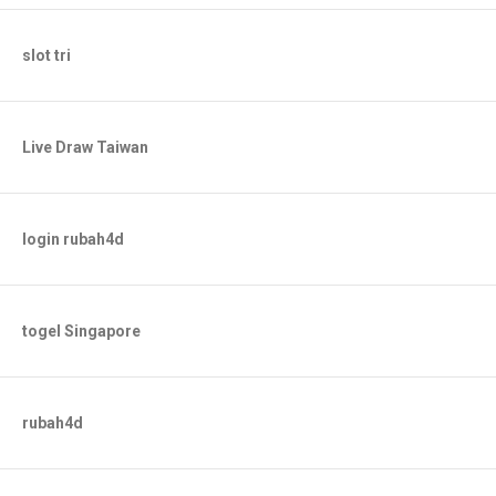
slot tri
Live Draw Taiwan
login rubah4d
togel Singapore
rubah4d