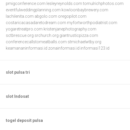
pmigconference.com
lesleyreynolds.com
tomulrichphotos.com
eventfulweddingplanning.com
kowloonbaybrewery.com
lachilenita.com
abgolo.com
oregopilot.com
costaricacasadaretodream.com
myfortworthpodiatrist.com
yogaretreatpro.com
kristenjanephotography.com
sctbrescue.org
srchurch.org
giantrusticpizza.com
conferencecallstomeatballs.com
stmichaelwtby.org
keamananinformasi.id
zonainformasi.id
informasi123.id
slot pulsa tri
slot Indosat
togel deposit pulsa