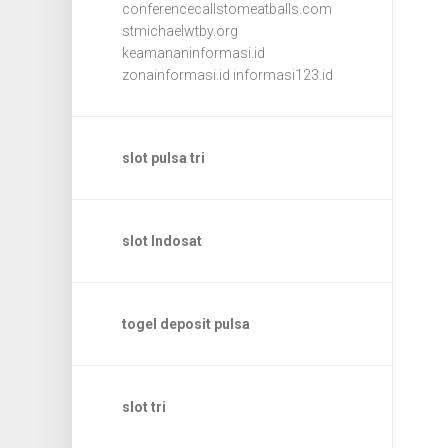
conferencecallstomeatballs.com
stmichaelwtby.org
keamananinformasi.id
zonainformasi.id
informasi123.id
slot pulsa tri
slot Indosat
togel deposit pulsa
slot tri