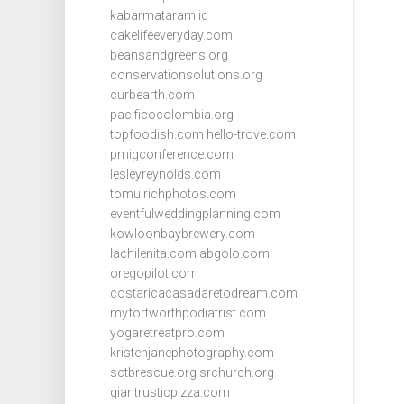
kabarmataram.id
cakelifeeveryday.com
beansandgreens.org
conservationsolutions.org
curbearth.com
pacificocolombia.org
topfoodish.com
hello-trove.com
pmigconference.com
lesleyreynolds.com
tomulrichphotos.com
eventfulweddingplanning.com
kowloonbaybrewery.com
lachilenita.com
abgolo.com
oregopilot.com
costaricacasadaretodream.com
myfortworthpodiatrist.com
yogaretreatpro.com
kristenjanephotography.com
sctbrescue.org
srchurch.org
giantrusticpizza.com