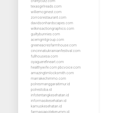
craftycutz.com
texasgirlreads.com
williemcginest.com
zorrosrestaurant.com
davidsonhardscapes.com
wilkinsactiongraphics.com
guiltybunnies.com
acemgmtgroup.com
greeneacresfarmhouse.com
cincinnatiukrainianfestival.com
fullhousesa.com
oyaguerefineart.com
healthywife.com
pbcvoice.com
amazingtimlocksmith.com
marrakechimmo.com
polresmanggaraitimur.id
polrestoba.id
infotentangkesehatan.id
informasikesehatan.id
kamuskesehatan.id
farmasiapotekerumm.id