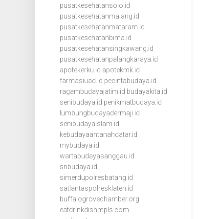
pusatkesehatansolo.id
pusatkesehatanmalang.id
pusatkesehatanmataram.id
pusatkesehatanbima.id
pusatkesehatansingkawang.id
pusatkesehatanpalangkaraya.id
apotekerku.id
apotekmk.id
farmasiuad.id
pecintabudaya.id
ragambudayajatim.id
budayakita.id
senibudaya.id
penikmatbudaya.id
lumbungbudayadermaji.id
senibudayaislam.id
kebudayaantanahdatar.id
mybudaya.id
wartabudayasanggau.id
sribudaya.id
simerdupolresbatang.id
satlantaspolresklaten.id
buffalogrovechamber.org
eatdrinkdishmpls.com